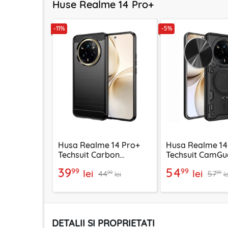
Huse Realme 14 Pro+
-11%
-5%
Husa Realme 14 Pro+
Husa Realme 14
Techsuit Carbon
Techsuit CamGu
Silicone, negru
negru
39
54
99
99
lei
lei
44
57
99
99
lei
le
DETALII SI PROPRIETATI