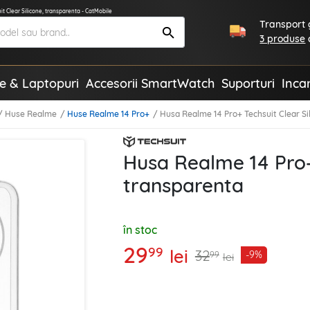
t Clear Silicone, transparenta - CatMobile
Transport g
3 produse
te & Laptopuri
Accesorii SmartWatch
Suporturi
Inca
Huse Realme
Huse Realme 14 Pro+
Husa Realme 14 Pro+ Techsuit Clear Si
Husa Realme 14 Pro+ 
transparenta
în stoc
29
99
lei
32
-9%
99
lei