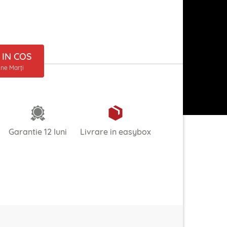
IN COS
ine Marți
Garantie 12 luni
Livrare in easybox