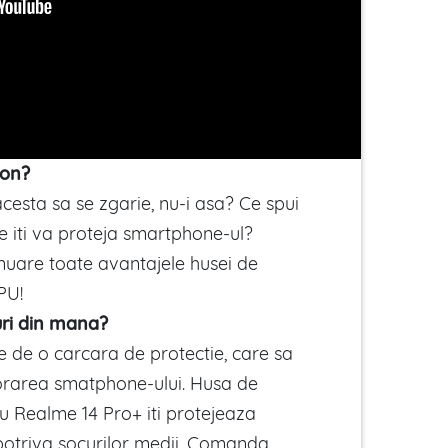
fon?
cesta sa se zgarie, nu-i asa? Ce spui
e iti va proteja smartphone-ul?
inuare toate avantajele husei de
PU!
uri din mana?
e de o carcara de protectie, care sa
orarea smatphone-ului. Husa de
u Realme 14 Pro+ iti protejeaza
mpotriva socurilor medii. Comanda