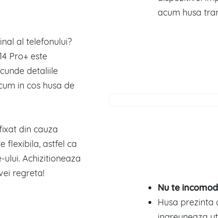
acum husa tra
nal al telefonului?
14 Pro+ este
cunde detaliile
cum in cos husa de
fixat din cauza
e flexibila, astfel ca
ului. Achizitioneaza
ei regreta!
Nu te incomod
Husa prezinta d
ingreuneaza ut