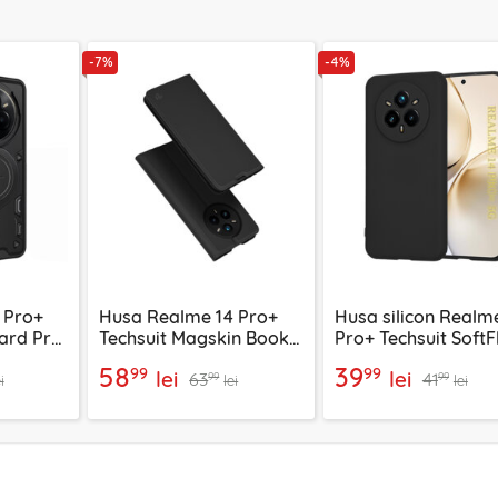
-7%
-4%
 Pro+
Husa Realme 14 Pro+
Husa silicon Realm
ard Pro,
Techsuit Magskin Book,
Pro+ Techsuit SoftF
negru
negru
58
39
99
99
lei
lei
63
41
99
99
i
lei
lei