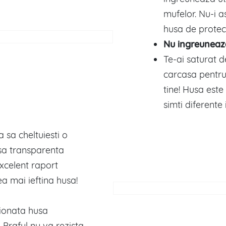
mufelor. Nu-i 
husa de protec
Nu ingreuneaz
Te-ai saturat 
carcasa pentru
tine! Husa este
simti diferente 
a sa cheltuiesti o
sa transparenta
xcelent raport
a mai ieftina husa!
tionata husa
. Praful nu va rezista