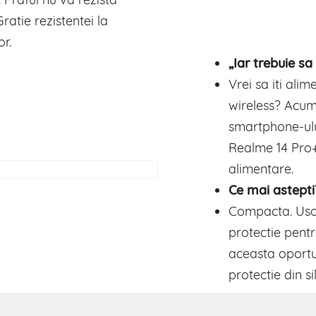
atie rezistentei la
r.
„Iar trebuie sa
Vrei sa iti ali
wireless? Acum
smartphone-ulu
Realme 14 Pro+ 
alimentare.
Ce mai astepti
Compacta. Usoa
protectie pentr
aceasta oportu
protectie din si