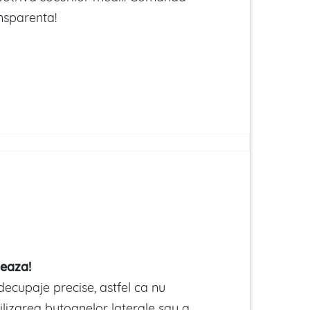
nsparenta!
eaza!
ecupaje precise, astfel ca nu
ilizarea butoanelor laterale sau a