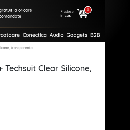
0
ratuit la oricare
Produse
in cos
comandate
rcatoare
Conectica
Audio
Gadgets
B2B
licone, transparenta
Techsuit Clear Silicone,