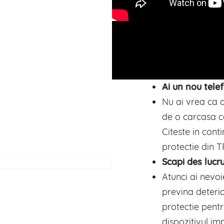
Ai un nou tele
Nu ai vrea ca a
de o carcasa c
Citeste in cont
protectie din T
Scapi des lucr
Atunci ai nevoi
previna deteri
protectie pentr
dispozitivul i