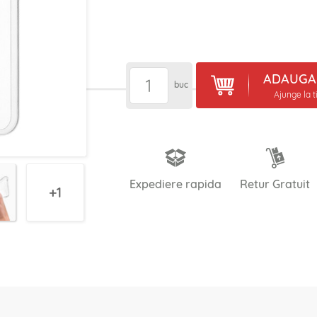
ADAUGA 
buc
Ajunge la t
Expediere rapida
Retur Gratuit
1