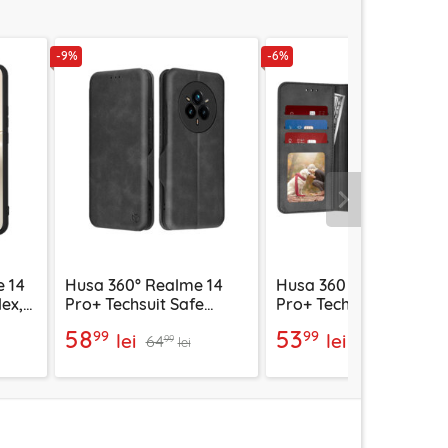
-9%
-6%
Urmatorul
e 14
Husa 360° Realme 14
Husa 360 Realme 14
lex,
Pro+ Techsuit Safe
Pro+ Techsuit Diary
Wallet Plus, negru
Book, negru
58
53
99
99
lei
lei
64
57
99
99
lei
lei