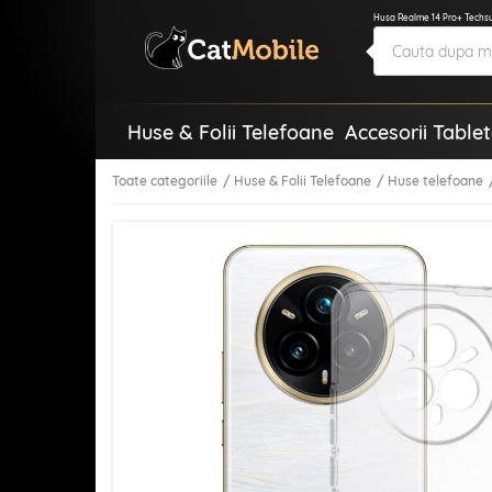
Husa Realme 14 Pro+ Techsui
Huse & Folii Telefoane
Accesorii Table
Toate categoriile
Huse & Folii Telefoane
Huse telefoane