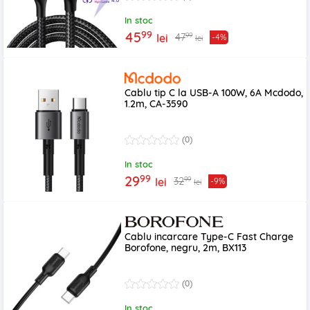
In stoc
99
45
99
47
lei
-4%
lei
Cablu tip C la USB-A 100W, 6A Mcdodo,
1.2m, CA-3590
(0)
In stoc
99
29
99
32
lei
-9%
lei
Cablu incarcare Type-C Fast Charge
Borofone, negru, 2m, BX113
(0)
In stoc