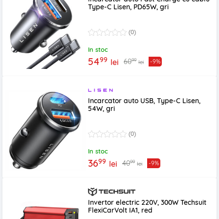
Type-C Lisen, PD65W, gri
(0)
In stoc
99
54
99
60
lei
-9%
lei
Incarcator auto USB, Type-C Lisen,
54W, gri
(0)
In stoc
99
36
99
40
lei
-9%
lei
Invertor electric 220V, 300W Techsuit
FlexiCarVolt IA1, red