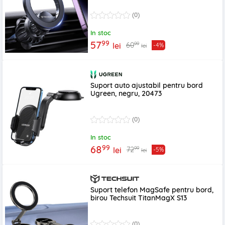
(0)
In stoc
99
57
99
60
lei
-4%
lei
Suport auto ajustabil pentru bord
Ugreen, negru, 20473
(0)
In stoc
99
68
99
72
lei
-5%
lei
Suport telefon MagSafe pentru bord,
birou Techsuit TitanMagX S13
(0)