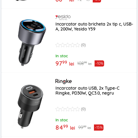
Incarcator auto bricheta 2x tip c, USB-
A, 200W, Yesido Y59
(0)
In stoc
99
97
99
108
lei
-10%
lei
Incarcator auto USB, 2x Type-C
Ringke, PD30W, QC3.0, negru
(0)
In stoc
99
84
99
99
lei
-15%
lei