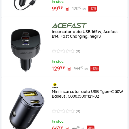
In stoc
99
99
99
120
lei
-17%
lei
Incarcator auto USB 165W, Acefast
B14, Fast Charging, negru
(0)
In stoc
99
129
99
144
lei
-10%
lei
Mini incarcator auto USB Type-C 30W
Baseus, C00035001121-02
(0)
In stoc
99
66
99
72
lei
-8%
lei