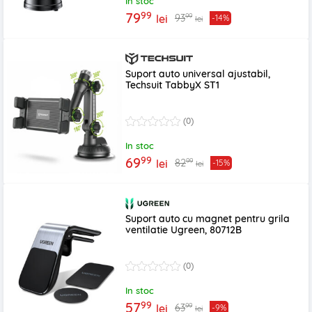
In stoc
99
79
99
93
lei
-14%
lei
Suport auto universal ajustabil,
Techsuit TabbyX ST1
(0)
In stoc
99
69
99
82
lei
-15%
lei
Suport auto cu magnet pentru grila
ventilatie Ugreen, 80712B
(0)
In stoc
99
57
99
63
lei
-9%
lei