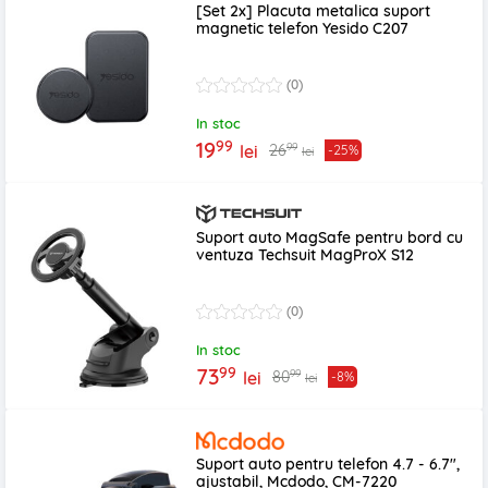
[Set 2x] Placuta metalica suport
magnetic telefon Yesido C207
(0)
In stoc
99
19
99
26
lei
-25%
lei
Suport auto MagSafe pentru bord cu
ventuza Techsuit MagProX S12
(0)
In stoc
99
73
99
80
lei
-8%
lei
Suport auto pentru telefon 4.7 - 6.7",
ajustabil, Mcdodo, CM-7220