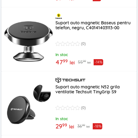
Suport auto magnetic Baseus pentru
telefon, negru, C40141403113-00
(0)
In stoc
99
47
99
55
lei
-14%
lei
Suport auto magnetic N52 grila
ventilatie Techsuit TinyGrip S9
(0)
In stoc
99
29
99
36
lei
-18%
lei