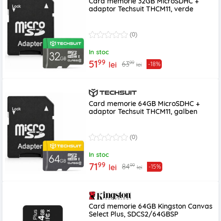
Card memorie 32GB MicroSDHC +
adaptor Techsuit THCM11, verde
(0)
In stoc
99
51
99
63
lei
-18%
lei
Card memorie 64GB MicroSDHC +
adaptor Techsuit THCM11, galben
(0)
In stoc
99
71
99
84
lei
-15%
lei
Card memorie 64GB Kingston Canvas
Select Plus, SDCS2/64GBSP