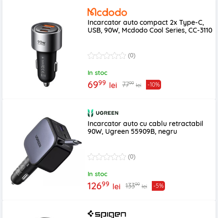
Incarcator auto compact 2x Type-C,
USB, 90W, Mcdodo Cool Series, CC-3110
(0)
In stoc
99
69
99
77
lei
-10%
lei
Incarcator auto cu cablu retractabil
90W, Ugreen 55909B, negru
(0)
In stoc
99
126
99
133
lei
-5%
lei