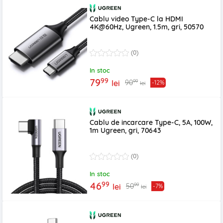
Cablu video Type-C la HDMI
4K@60Hz, Ugreen, 1.5m, gri, 50570
(0)
In stoc
99
79
99
90
lei
-12%
lei
Cablu de incarcare Type-C, 5A, 100W,
1m Ugreen, gri, 70643
(0)
In stoc
99
46
99
50
lei
-7%
lei