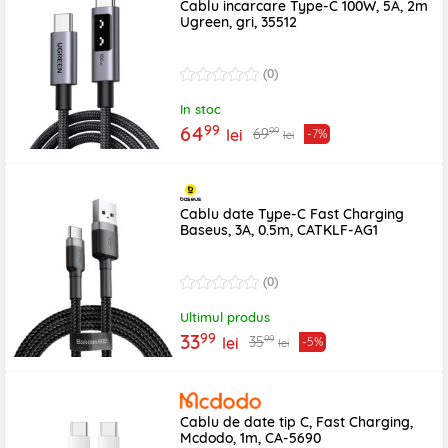
Cablu incarcare Type-C 100W, 5A, 2m
Ugreen, gri, 35512
(0)
In stoc
99
64
99
69
lei
-7%
lei
Cablu date Type-C Fast Charging
Baseus, 3A, 0.5m, CATKLF-AG1
(0)
Ultimul produs
99
33
99
35
lei
-5%
lei
Cablu de date tip C, Fast Charging,
Mcdodo, 1m, CA-5690