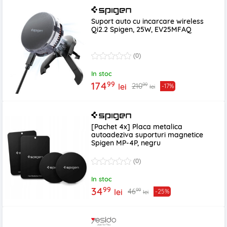
Suport auto cu incarcare wireless
Qi2.2 Spigen, 25W, EV25MFAQ
(0)
In stoc
99
174
99
210
lei
-17%
lei
[Pachet 4x] Placa metalica
autoadeziva suporturi magnetice
Spigen MP-4P, negru
(0)
In stoc
99
34
99
46
lei
-25%
lei