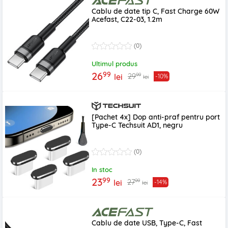
Cablu de date tip C, Fast Charge 60W
Acefast, C22-03, 1.2m
(0)
Ultimul produs
99
26
99
29
lei
-10%
lei
[Pachet 4x] Dop anti-praf pentru port
Type-C Techsuit AD1, negru
(0)
In stoc
99
23
99
27
lei
-14%
lei
Cablu de date USB, Type-C, Fast