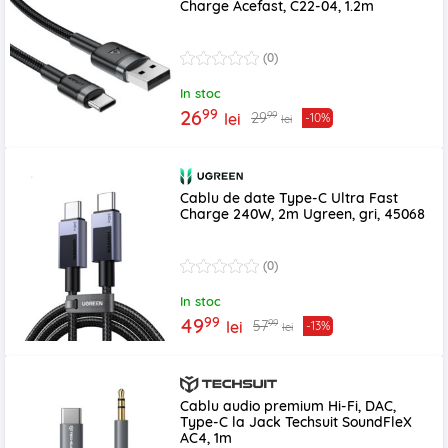
Charge Acefast, C22-04, 1.2m
(0)
In stoc
99
26
99
29
lei
-10%
lei
Cablu de date Type-C Ultra Fast
Charge 240W, 2m Ugreen, gri, 45068
(0)
In stoc
99
49
99
57
lei
-13%
lei
Cablu audio premium Hi-Fi, DAC,
Type-C la Jack Techsuit SoundFleX
AC4, 1m