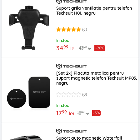
Suport grila ventilatie pentru telefon
Techsuit H01, negru
(6)
In stoc
99
34
99
43
lei
-20%
lei
[Set 2x] Placuta metalica pentru
suport magnetic telefon Techsuit MP03,
negru
(0)
In stoc
99
17
99
18
lei
-5%
lei
Suport auto magnetic Waterfall