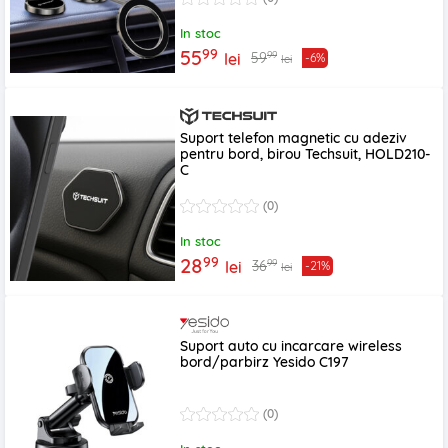
In stoc
99
55
99
59
lei
-6%
lei
Suport telefon magnetic cu adeziv
pentru bord, birou Techsuit, HOLD210-
C
(0)
In stoc
99
28
99
36
lei
-21%
lei
Suport auto cu incarcare wireless
bord/parbirz Yesido C197
(0)