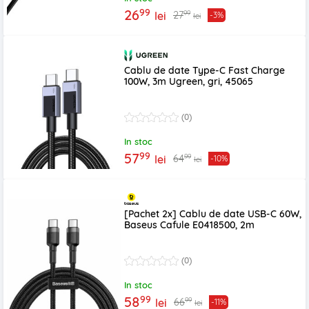
99
26
99
27
lei
-3%
lei
Cablu de date Type-C Fast Charge
100W, 3m Ugreen, gri, 45065
(0)
In stoc
99
57
99
64
lei
-10%
lei
[Pachet 2x] Cablu de date USB-C 60W,
Baseus Cafule E0418500, 2m
(0)
In stoc
99
58
99
66
lei
-11%
lei