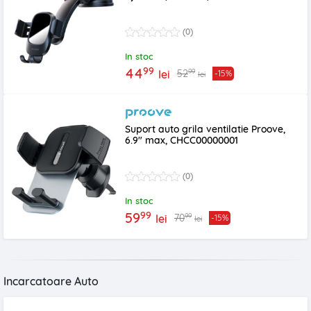
(0)
In stoc
99
44
99
52
lei
-15%
lei
Suport auto grila ventilatie Proove,
6.9" max, CHCC00000001
(0)
In stoc
99
59
99
70
lei
-15%
lei
Incarcatoare Auto