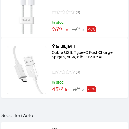
(0)
In stoc
99
26
99
29
lei
-10%
lei
Cablu USB, Type-C Fast Charge
Spigen, 60W, alb, EB6015AC
(0)
In stoc
99
43
99
53
lei
-18%
lei
Suporturi Auto