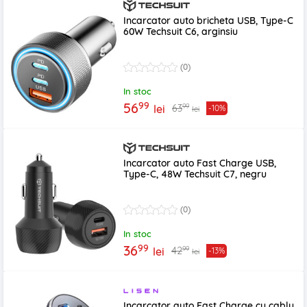
Incarcator auto bricheta USB, Type-C
60W Techsuit C6, arginsiu
(0)
In stoc
99
56
99
63
lei
-10%
lei
Incarcator auto Fast Charge USB,
Type-C, 48W Techsuit C7, negru
(0)
In stoc
99
36
99
42
lei
-13%
lei
Incarcator auto Fast Charge cu cablu