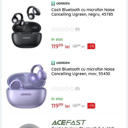
Casti Bluetooth cu microfon Noise
Cancelling Ugreen, negru, 45785
(0)
In stoc
99
119
99
131
lei
-9%
lei
Casti Bluetooth cu microfon Noise
Cancelling Ugreen, mov, 55430
(0)
In stoc
99
119
99
131
lei
-9%
lei