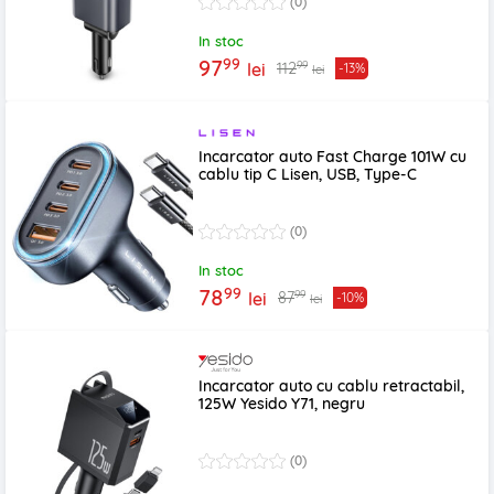
(0)
In stoc
99
97
99
112
lei
-13%
lei
Incarcator auto Fast Charge 101W cu
cablu tip C Lisen, USB, Type-C
(0)
In stoc
99
78
99
87
lei
-10%
lei
Incarcator auto cu cablu retractabil,
125W Yesido Y71, negru
(0)