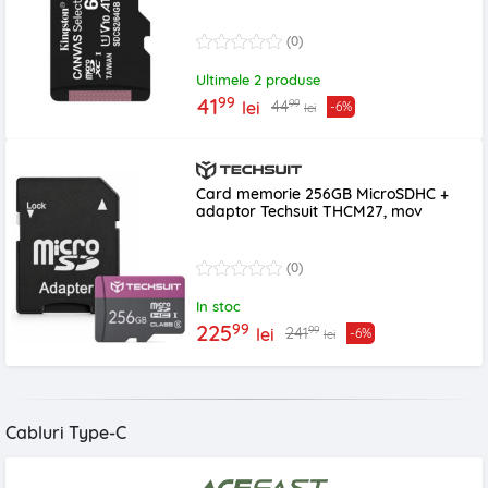
(0)
Ultimele 2 produse
99
41
99
44
lei
-6%
lei
Card memorie 256GB MicroSDHC +
adaptor Techsuit THCM27, mov
(0)
In stoc
99
225
99
241
lei
-6%
lei
Cabluri Type-C