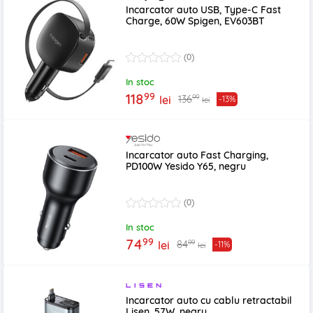
Incarcator auto USB, Type-C Fast
Charge, 60W Spigen, EV603BT
(0)
In stoc
99
118
99
136
lei
-13%
lei
Incarcator auto Fast Charging,
PD100W Yesido Y65, negru
(0)
In stoc
99
74
99
84
lei
-11%
lei
Incarcator auto cu cablu retractabil
Lisen, 57W, negru