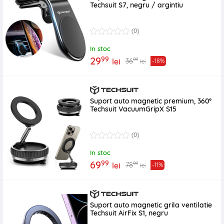
Techsuit S7, negru / argintiu
(0)
In stoc
99
29
99
36
lei
-18%
lei
Suport auto magnetic premium, 360°
Techsuit VacuumGripX S15
(0)
In stoc
99
69
99
78
lei
-11%
lei
Suport auto magnetic grila ventilatie
Techsuit AirFix S1, negru