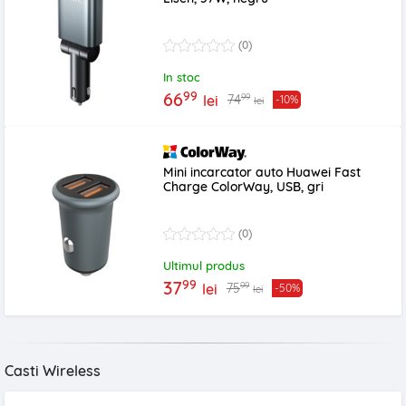
(0)
In stoc
99
66
99
74
lei
-10%
lei
Mini incarcator auto Huawei Fast
Charge ColorWay, USB, gri
(0)
Ultimul produs
99
37
99
75
lei
-50%
lei
Casti Wireless