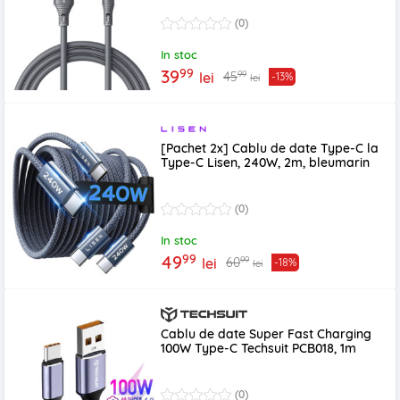
(0)
In stoc
99
39
99
45
lei
-13%
lei
[Pachet 2x] Cablu de date Type-C la
Type-C Lisen, 240W, 2m, bleumarin
(0)
In stoc
99
49
99
60
lei
-18%
lei
Cablu de date Super Fast Charging
100W Type-C Techsuit PCB018, 1m
(0)