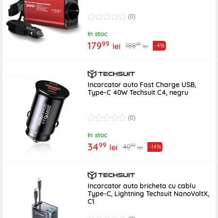
(0)
In stoc
99
179
99
188
lei
-4%
lei
Incarcator auto Fast Charge USB,
Type-C 40W Techsuit C4, negru
(0)
In stoc
99
34
99
40
lei
-14%
lei
Incarcator auto bricheta cu cablu
Type-C, Lightning Techsuit NanoVoltX,
C1