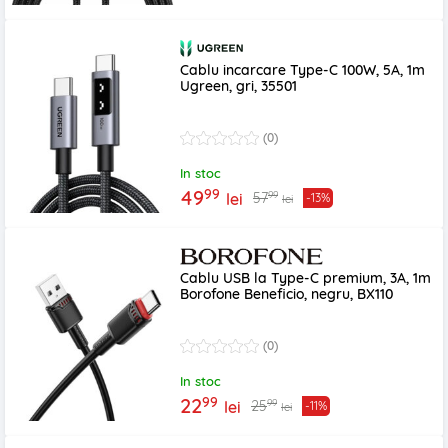
Cablu incarcare Type-C 100W, 5A, 1m
Ugreen, gri, 35501
(0)
In stoc
99
49
99
57
lei
-13%
lei
Cablu USB la Type-C premium, 3A, 1m
Borofone Beneficio, negru, BX110
(0)
In stoc
99
22
99
25
lei
-11%
lei