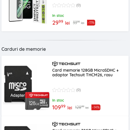
(0)
In stoc
99
29
99
33
lei
-11%
lei
Carduri de memorie
Card memorie 128GB MicroSDHC +
adaptor Techsuit THCM26, rosu
(0)
In stoc
99
109
99
128
lei
-14%
lei