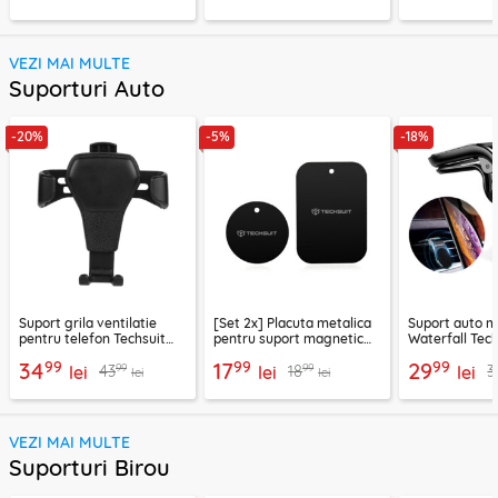
VEZI MAI MULTE
Suporturi Auto
-20%
-5%
-18%
Suport grila ventilatie
[Set 2x] Placuta metalica
Suport auto m
pentru telefon Techsuit
pentru suport magnetic
Waterfall Tech
H01, negru
telefon Techsuit MP03,
negru / argint
99
99
99
34
17
29
99
99
43
18
3
lei
negru
lei
lei
lei
lei
VEZI MAI MULTE
Suporturi Birou