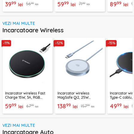
99
99
99
39
59
89
99
99
56
71
9
CHPD038
lei
negru, CHPD224
lei
CHC2
lei
lei
lei
VEZI MAI MULTE
Incarcatoare Wireless
-11%
-12%
-15%
Incarcator wireless Fast
Incarcator wireless
Incarcator wir
Charge 15W, 3A, RGB
MagSafe Qi2, 25W
Type-C cablu,
Techsuit SlimChargX,
Ugreen, bleu, 55959
Pro, BQ3
99
99
99
59
138
49
99
99
67
157
CHWR031
lei
lei
lei
lei
lei
VEZI MAI MULTE
Incarcatoare Auto