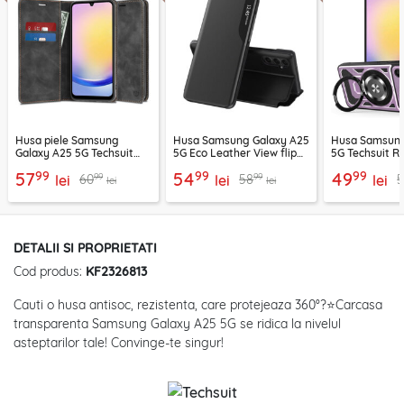
Husa piele Samsung
Husa Samsung Galaxy A25
Husa Samsung
Galaxy A25 5G Techsuit
5G Eco Leather View flip
5G Techsuit 
Confy Cover, negru
tip carte, negru
mov
99
99
99
57
54
49
99
99
60
58
lei
lei
lei
lei
lei
DETALII SI PROPRIETATI
Cod produs:
KF2326813
Cauti o husa antisoc, rezistenta, care protejeaza 360°?⭐Carcasa
transparenta Samsung Galaxy A25 5G se ridica la nivelul
asteptarilor tale! Convinge-te singur!