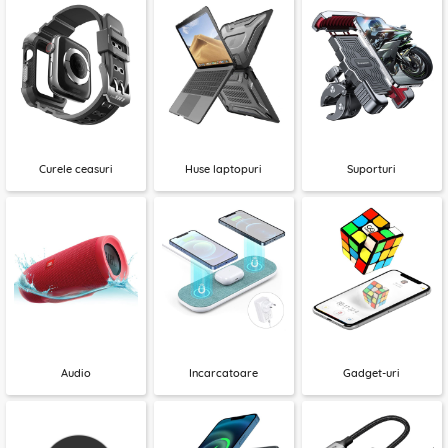
Curele ceasuri
Huse laptopuri
Suporturi
Audio
Incarcatoare
Gadget-uri