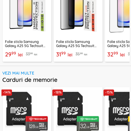
Folie sticla Samsung
Folie sticla Samsung
Folie sticla 
Galaxy A25 5G Techsuit
Galaxy A25 5G Techsuit
Galaxy A25 5G
111D Full Glue Full Cover,
111D Privacy Full Glue,
Clear, negru
99
99
99
29
31
32
99
99
33
35
3
negru
lei
negru
lei
lei
lei
lei
VEZI MAI MULTE
Carduri de memorie
-14%
-18%
-15%