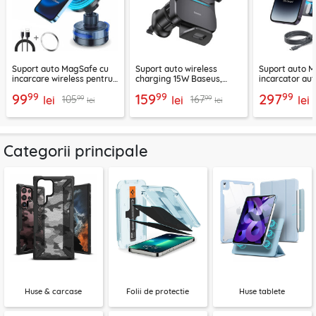
Suport auto MagSafe cu
Suport auto wireless
Suport auto M
incarcare wireless pentru
charging 15W Baseus,
incarcator aut
telefon 15W Techsuit
negru, CGZX000001
2B513
99
99
99
99
159
297
99
99
105
167
ChargeMagX HOLD253
lei
lei
lei
lei
lei
Categorii principale
Huse & carcase
Folii de protectie
Huse tablete