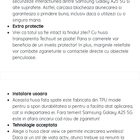
securizeze interactiunea dintre Samsung Galaxy A25 5G si
alte suprafete. Astfel, carcasa blocheaza alunecarea si
garanteaza o prindere buna, inclusiv daca o utilizezi cu o
singura mana.
Extra protectie
Vrei ca totul sa fie intact la finalul zilei? Cu husa
transparenta Techsuit se poate! Pana si camerele vor
beneficia de un invelis protector! In plus, marginile reliefate
vor combate zgarieturile si contactele directe cu obiectele
periculoase.
Instalare usoara
Aceasta husa fata spate este fabricata din TPU moale
pentru a spori durabilitatea si pentru a facilita atat aplicarea,
cat si indepartarea ei. Fara temeri! Samsung Galaxy A25 5G
este in afara oricarui cod rosu de zgarieturi!
Tehnologie acceptata
Alege o husa clear view ce permite incarcarea wireless!
Daca ai un stil de viata activ, atunci trebuie sa renunti la