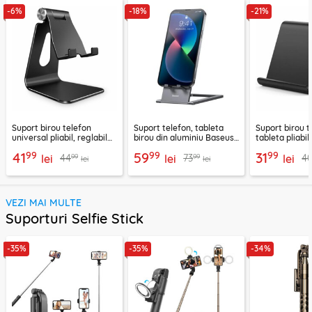
-6%
-18%
-21%
Suport birou telefon
Suport telefon, tableta
Suport birou t
universal pliabil, reglabil
birou din aluminiu Baseus,
tableta pliabil
aluminiu Techsuit Z4A,
LUKP000013
negru, ABS-B
99
99
99
41
59
31
99
99
44
73
4
negru
lei
lei
lei
lei
lei
VEZI MAI MULTE
Suporturi Selfie Stick
-35%
-35%
-34%