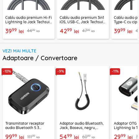
Cablu audio premium Hi-Fi
Cablu audio premium 3in1
Cablu audio 
Lightning la Jack Techsuit
iOS, USB-C, Jack Techsuit
Type-C cu cip
SoundFleX AC5
EchoSnap AC15, 1m
Techsuit Nexa
99
99
99
39
42
39
99
99
44
47
4
lei
lei
1m
lei
lei
lei
VEZI MAI MULTE
Adaptoare / Convertoare
-10%
-9%
-11%
Transmitator receptor
Adaptor audio Bluetooth,
Adaptor OTG 
audio Bluetooth 5.3
Jack, Baseus, negru,
Lightning la T
Ugreen, CM596, negru
CABA01-01
Techsuit A11, g
99
99
99
99
54
29
99
99
111
60
3
lei
lei
lei
lei
lei