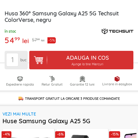
Husa 360° Samsung Galaxy A25 5G Techsuit
ColorVerse, negru
în stoc
54
99
lei
99
57
-5%
lei
ADAUGA IN COS
buc
Ajunge la tine Miercuri
Livrare in easybox
Expediere rapida
Retur Gratuit
Garantie 12 luni
TRANSPORT GRATUIT LA ORICARE
3 PRODUSE
COMANDATE
VEZI MAI MULTE
Huse Samsung Galaxy A25 5G
-4%
-6%
-15%