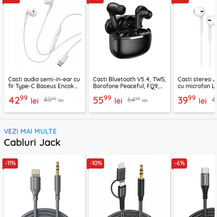
Casti audio semi-in-ear cu
Casti Bluetooth V5.4, TWS,
Casti stereo 
fir Type-C Baseus Encok
Borofone Peaceful, FQ9,
cu microfon Li
CZ19, alb
negru
1.2m, alb
99
99
99
42
55
39
99
99
49
64
4
lei
lei
lei
lei
lei
VEZI MAI MULTE
Cabluri Jack
-11%
-10%
-6%