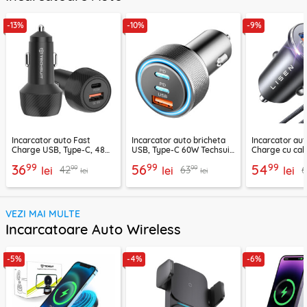
-13%
-10%
-9%
Incarcator auto Fast
Incarcator auto bricheta
Incarcator aut
Charge USB, Type-C, 48W
USB, Type-C 60W Techsuit
Charge cu cab
Techsuit C7, negru
C6, arginsiu
Lisen, PD65W,
99
99
99
36
56
54
99
99
42
63
lei
lei
lei
lei
lei
VEZI MAI MULTE
Incarcatoare Auto Wireless
-5%
-4%
-6%