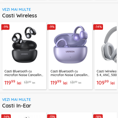
VEZI MAI MULTE
Casti Wireless
-9%
-9%
-14%
Casti Bluetooth cu
Casti Bluetooth cu
Casti Wireles
microfon Noise Cancelling
microfon Noise Cancelling
5.4, ANC, 500
Ugreen, negru, 45785
Ugreen, mov, 55430
Acefast H9, ar
99
99
99
119
119
109
99
99
131
131
lei
lei
lei
lei
lei
VEZI MAI MULTE
Casti In-Ear
-14%
-13%
-18%