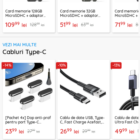
Card memorie 128GB
Card memorie 32GB
Card memori
MicroSDHC + adaptor
MicroSDHC + adaptor
MicroSDHC + 
Techsuit THCM26, rosu
Techsuit THCM11, verde
Techsuit THCM
99
99
99
109
51
71
99
99
128
63
8
lei
lei
lei
lei
lei
VEZI MAI MULTE
Cabluri Type-C
-14%
-10%
-13%
[Pachet 4x] Dop anti-praf
Cablu de date USB, Type-
Cablu de date
pentru port Type-C
C, Fast Charge Acefast,
Ultra Fast Ch
Techsuit AD1, negru
C22-04, 1.2m
2m Ugreen, gr
99
99
99
23
26
49
99
99
27
29
5
lei
lei
lei
lei
lei