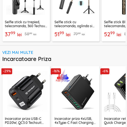
Selfie stick cu trepied,
Selfie stick cu
Selfie stick B
telecomanda, 360 Techsuit
telecomanda, oglinda si
telecomanda, 
L11, 73cm
LED Techsuit K13
K28, 175cm
99
99
99
37
51
52
99
99
58
79
8
lei
lei
lei
lei
lei
VEZI MAI MULTE
Incarcatoare Priza
-29%
-16%
-6%
Incarcator priza USB-C
Incarcator priza 4xUSB,
Incarcator re
PD20W, QC3.0 Techsuit
4xType-C Fast Charging
Quick Charge 
EasyPowerX, negru,
Techsuit OctaChargeX,
tip C Techsuit