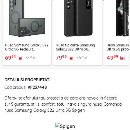
Husa Samsung Galaxy S22
Husa tip carte Samsung
Husa Samsung
Ultra 5G Techsuit
Galaxy S22 Ultra 5G
Ultra 5G prot
PureFrost MagSafe, negru
SmartView Series, negru
Techsuit CamS
93
99
99
69
79
49
16
99
78
86
frost
lei
lei
negru
lei
lei
lei
DETALII SI PROPRIETATI
Cod produs:
KF237448
Ofera-i telefonului tau protectia de care are nevoie in fiecare
zi.⭐Siguranta, stil si confort, totul intr-o singura husa. Comanda
husa Samsung Galaxy S22 Ultra 5G Spigen!