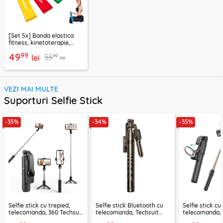
[Set 5x] Banda elastica
fitness, kinetoterapie,
exercitii, sport Techsuit
99
49
99
55
lei
lei
VEZI MAI MULTE
Suporturi Selfie Stick
-35%
-34%
-35%
Selfie stick cu trepied,
Selfie stick Bluetooth cu
Selfie stick cu
telecomanda, 360 Techsuit
telecomanda, Techsuit
telecomanda, 
L11, 73cm
K28, 175cm
LED Techsuit 