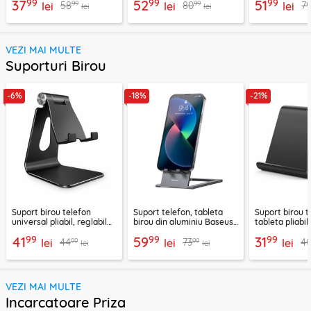
99
99
99
37
52
51
99
99
58
80
7
lei
lei
lei
lei
lei
VEZI MAI MULTE
Suporturi Birou
-6%
-18%
-21%
Suport birou telefon
Suport telefon, tableta
Suport birou t
universal pliabil, reglabil
birou din aluminiu Baseus,
tableta pliabil
aluminiu Techsuit Z4A,
LUKP000013
negru, ABS-B
99
99
99
41
59
31
99
99
44
73
4
negru
lei
lei
lei
lei
lei
VEZI MAI MULTE
Incarcatoare Priza