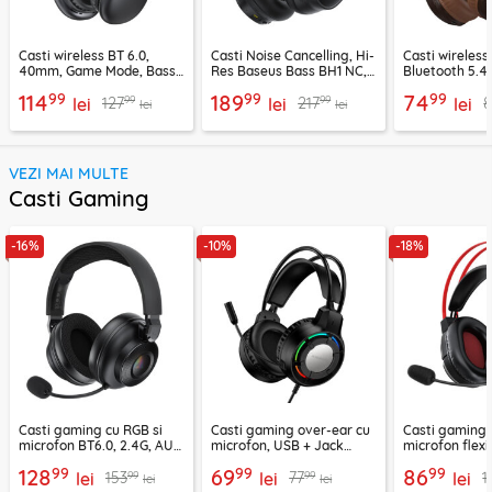
Casti wireless BT 6.0,
Casti Noise Cancelling, Hi-
Casti wireless
40mm, Game Mode, Bass
Res Baseus Bass BH1 NC,
Bluetooth 5.4
Boost, Acefast H13
negru, A0203703
Suenos, BO34
99
99
99
114
189
74
99
99
127
217
lei
lei
lei
lei
lei
VEZI MAI MULTE
Casti Gaming
-16%
-10%
-18%
Casti gaming cu RGB si
Casti gaming over-ear cu
Casti gaming c
microfon BT6.0, 2.4G, AUX
microfon, USB + Jack
microfon flexi
Acefast H15
3.5mm, Borofone Wave,
H16, 2m
99
99
99
128
69
86
99
99
153
77
1
lei
BO112
lei
lei
lei
lei