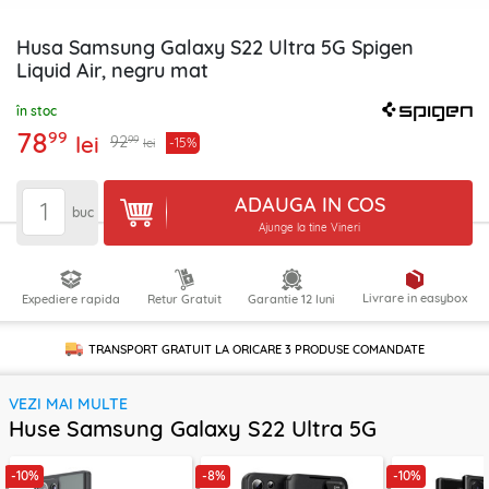
Husa Samsung Galaxy S22 Ultra 5G Spigen
Liquid Air, negru mat
în stoc
78
99
lei
99
92
-15%
lei
ADAUGA IN COS
buc
Ajunge la tine Vineri
Livrare in easybox
Expediere rapida
Retur Gratuit
Garantie 12 luni
TRANSPORT GRATUIT LA ORICARE
3 PRODUSE
COMANDATE
VEZI MAI MULTE
Huse Samsung Galaxy S22 Ultra 5G
-10%
-8%
-10%