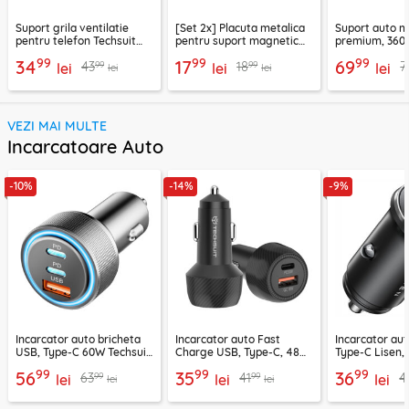
Suport grila ventilatie
[Set 2x] Placuta metalica
Suport auto m
pentru telefon Techsuit
pentru suport magnetic
premium, 360°
H01, negru
telefon Techsuit MP03,
VacuumGripX 
99
99
99
34
17
69
99
99
43
18
7
lei
negru
lei
lei
lei
lei
VEZI MAI MULTE
Incarcatoare Auto
-10%
-14%
-9%
Incarcator auto bricheta
Incarcator auto Fast
Incarcator au
USB, Type-C 60W Techsuit
Charge USB, Type-C, 48W
Type-C Lisen,
C6, arginsiu
Techsuit C7, negru
99
99
99
56
35
36
99
99
63
41
4
lei
lei
lei
lei
lei