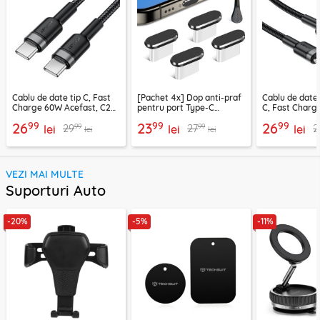
Cablu de date tip C, Fast
[Pachet 4x] Dop anti-praf
Cablu de date
Charge 60W Acefast, C22-
pentru port Type-C
C, Fast Charg
03, 1.2m
Techsuit AD1, negru
C22-04, 1.2m
99
99
99
26
23
26
99
99
29
27
2
lei
lei
lei
lei
lei
VEZI MAI MULTE
Suporturi Auto
-20%
-5%
-11%