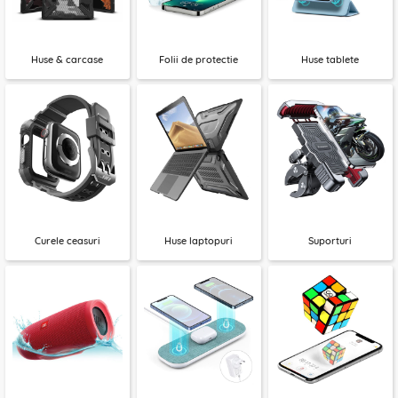
Huse & carcase
Folii de protectie
Huse tablete
Curele ceasuri
Huse laptopuri
Suporturi