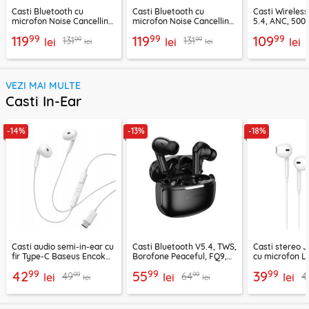
Casti Bluetooth cu
Casti Bluetooth cu
Casti Wireles
microfon Noise Cancelling
microfon Noise Cancelling
5.4, ANC, 500
Ugreen, negru, 45785
Ugreen, mov, 55430
Acefast H9, ar
99
99
99
119
119
109
99
99
131
131
lei
lei
lei
lei
lei
VEZI MAI MULTE
Casti In-Ear
-14%
-13%
-18%
Casti audio semi-in-ear cu
Casti Bluetooth V5.4, TWS,
Casti stereo 
fir Type-C Baseus Encok
Borofone Peaceful, FQ9,
cu microfon Li
CZ19, alb
negru
1.2m, alb
99
99
99
42
55
39
99
99
49
64
4
lei
lei
lei
lei
lei