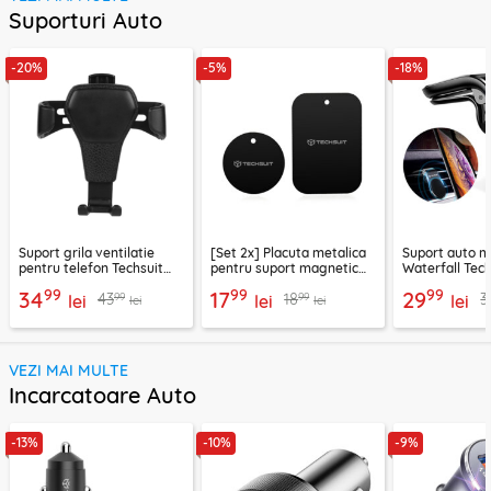
Suporturi Auto
-20%
-5%
-18%
Suport grila ventilatie
[Set 2x] Placuta metalica
Suport auto m
pentru telefon Techsuit
pentru suport magnetic
Waterfall Tech
H01, negru
telefon Techsuit MP03,
negru / argint
99
99
99
34
17
29
99
99
43
18
3
lei
negru
lei
lei
lei
lei
VEZI MAI MULTE
Incarcatoare Auto
-13%
-10%
-9%