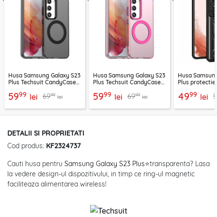
Husa Samsung Galaxy S23
Husa Samsung Galaxy S23
Husa Samsung
Plus Techsuit CandyCase
Plus Techsuit CandyCase
Plus protecti
MagSafe, negru
MagSafe, roz
Techsuit CamS
99
99
99
59
59
49
99
99
69
69
lei
lei
negru
lei
lei
lei
DETALII SI PROPRIETATI
Cod produs:
KF2324737
Cauti husa pentru
Samsung Galaxy S23 Plus
⭐transparenta? Lasa
la vedere design-ul dispozitivului, in timp ce ring-ul magnetic
faciliteaza alimentarea wireless!