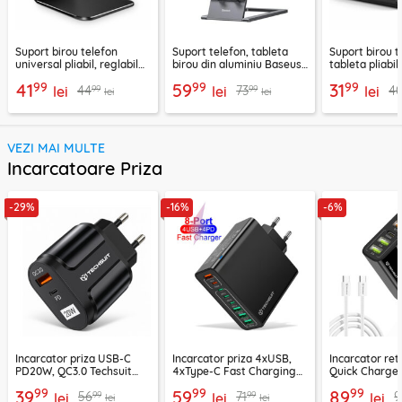
Suport birou telefon
Suport telefon, tableta
Suport birou t
universal pliabil, reglabil
birou din aluminiu Baseus,
tableta pliabil
aluminiu Techsuit Z4A,
LUKP000013
negru, ABS-B
99
99
99
41
59
31
99
99
44
73
4
negru
lei
lei
lei
lei
lei
VEZI MAI MULTE
Incarcatoare Priza
-29%
-16%
-6%
Incarcator priza USB-C
Incarcator priza 4xUSB,
Incarcator re
PD20W, QC3.0 Techsuit
4xType-C Fast Charging
Quick Charge 
EasyPowerX, negru,
Techsuit OctaChargeX,
tip C Techsuit
99
99
99
39
59
89
99
99
56
71
9
CHPD038
lei
negru, CHPD224
lei
CHC2
lei
lei
lei