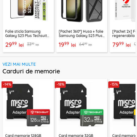
Folie sticla Samsung
[Pachet 360°] Husa + folie
[Pachet 2x] Fo
Galaxy S23 Plus Techsuit
Samsung Galaxy S23 Plus
regenerabila
111D Full Glue Full Cover,
Techsuit Defense, negru
Samsung Gala
99
99
99
29
19
79
99
99
33
64
9
negru
lei
lei
Smart Protecti
lei
lei
lei
transparenta
VEZI MAI MULTE
Carduri de memorie
-14%
-18%
-15%
Card memorie 128GB
Card memorie 32GB
Card memori