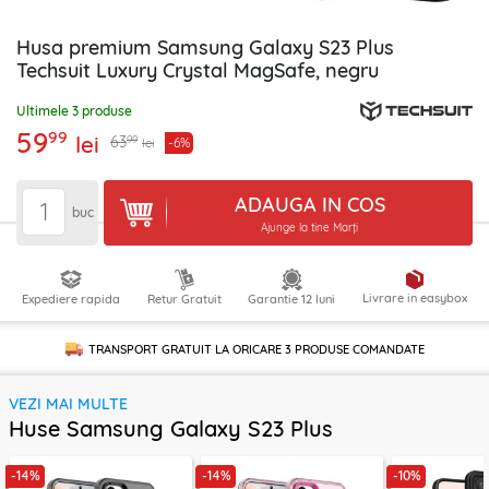
Husa premium Samsung Galaxy S23 Plus
Techsuit Luxury Crystal MagSafe, negru
Ultimele 3 produse
59
99
lei
99
63
-6%
lei
ADAUGA IN COS
buc
Ajunge la tine Marți
Livrare in easybox
Expediere rapida
Retur Gratuit
Garantie 12 luni
TRANSPORT GRATUIT LA ORICARE
3 PRODUSE
COMANDATE
VEZI MAI MULTE
Huse Samsung Galaxy S23 Plus
-14%
-14%
-10%