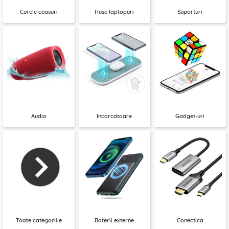
Curele ceasuri
Huse laptopuri
Suporturi
Audio
Incarcatoare
Gadget-uri
Toate categoriile
Baterii externe
Conectica