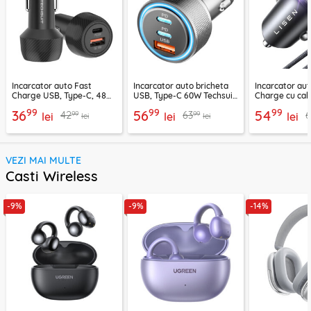
Incarcator auto Fast
Incarcator auto bricheta
Incarcator aut
Charge USB, Type-C, 48W
USB, Type-C 60W Techsuit
Charge cu cab
Techsuit C7, negru
C6, arginsiu
Lisen, PD65W,
99
99
99
36
56
54
99
99
42
63
lei
lei
lei
lei
lei
VEZI MAI MULTE
Casti Wireless
-9%
-9%
-14%