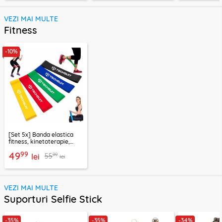
VEZI MAI MULTE
Fitness
-10%
[Set 5x] Banda elastica
fitness, kinetoterapie,
exercitii, sport Techsuit
99
49
99
55
lei
lei
VEZI MAI MULTE
Suporturi Selfie Stick
-35%
-35%
-34%