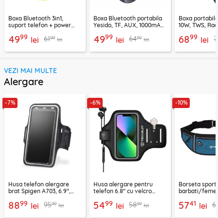
Boxa Bluetooth 3in1,
Boxa Bluetooth portabila
Boxa portabil
suport telefon + power
Yesido, TF, AUX, 1000mAh,
10W, TWS, Rad
bank, Borofone Marea,
YSW24, negru
Borofone Loud
99
99
99
49
49
68
99
99
61
64
7
BR200
lei
lei
lei
lei
lei
VEZI MAI MULTE
Alergare
-7%
-6%
-10%
Husa telefon alergare
Husa alergare pentru
Borseta sport
brat Spigen A703, 6.9",
telefon 6.8" cu velcro
barbati/femei
negru
Techsuit TH20, negru
CWB3, albastr
99
99
41
88
54
57
99
99
95
58
6
lei
lei
lei
lei
lei