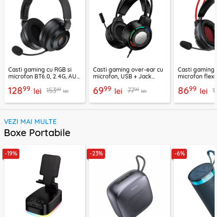
Casti gaming cu RGB si
Casti gaming over-ear cu
Casti gaming c
microfon BT6.0, 2.4G, AUX
microfon, USB + Jack
microfon flexi
Acefast H15
3.5mm, Borofone Wave,
H16, 2m
99
99
99
128
69
86
99
99
153
77
1
lei
BO112
lei
lei
lei
lei
VEZI MAI MULTE
Boxe Portabile
-19%
-23%
-6%