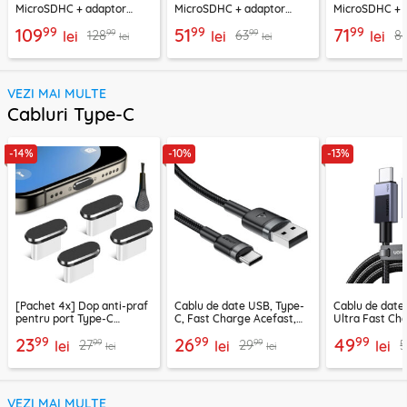
MicroSDHC + adaptor
MicroSDHC + adaptor
MicroSDHC + 
Techsuit THCM26, rosu
Techsuit THCM11, verde
Techsuit THCM
99
99
99
109
51
71
99
99
128
63
8
lei
lei
lei
lei
lei
VEZI MAI MULTE
Cabluri Type-C
-14%
-10%
-13%
[Pachet 4x] Dop anti-praf
Cablu de date USB, Type-
Cablu de date
pentru port Type-C
C, Fast Charge Acefast,
Ultra Fast Ch
Techsuit AD1, negru
C22-04, 1.2m
2m Ugreen, gr
99
99
99
23
26
49
99
99
27
29
5
lei
lei
lei
lei
lei
VEZI MAI MULTE