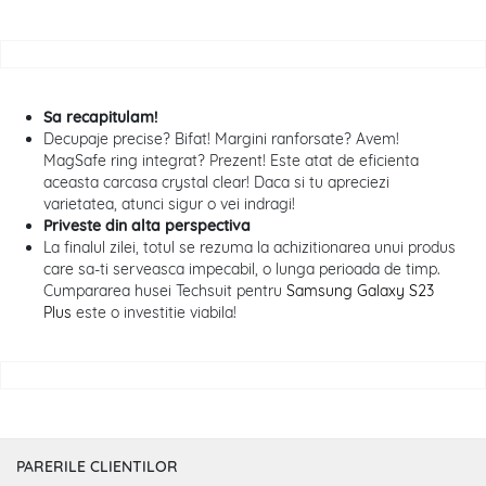
Sa recapitulam!
Decupaje precise? Bifat! Margini ranforsate? Avem!
MagSafe ring integrat? Prezent! Este atat de eficienta
aceasta carcasa crystal clear! Daca si tu apreciezi
varietatea, atunci sigur o vei indragi!
Priveste din alta perspectiva
La finalul zilei, totul se rezuma la achizitionarea unui produs
care sa-ti serveasca impecabil, o lunga perioada de timp.
Cumpararea husei Techsuit pentru
Samsung Galaxy S23
Plus
este o investitie viabila!
PARERILE CLIENTILOR