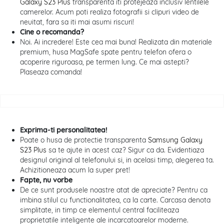
Galaxy S23 Plus
transparenta iti protejeaza inclusiv lentilele
camerelor. Acum poti realiza fotografii si clipuri video de
neuitat, fara sa iti mai asumi riscuri!
Cine o recomanda?
Noi. Ai incredere! Este cea mai buna! Realizata din materiale
premium, husa MagSafe spate pentru telefon ofera o
acoperire riguroasa, pe termen lung. Ce mai astepti?
Plaseaza comanda!
Exprima-ti personalitatea!
Poate o husa de protectie transparenta
Samsung Galaxy
S23 Plus
sa te ajute in acest caz? Sigur ca da. Evidentiaza
designul original al telefonului si, in acelasi timp, alegerea ta.
Achizitioneaza acum la super pret!
Fapte, nu vorbe
De ce sunt produsele noastre atat de apreciate? Pentru ca
imbina stilul cu functionalitatea, ca la carte. Carcasa denota
simplitate, in timp ce elementul central faciliteaza
proprietatile inteligente ale incarcatoarelor moderne.