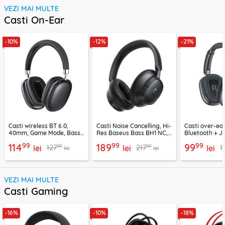
VEZI MAI MULTE
Casti On-Ear
-10%
-12%
-21%
Casti wireless BT 6.0,
Casti Noise Cancelling, Hi-
Casti over-ear
40mm, Game Mode, Bass
Res Baseus Bass BH1 NC,
Bluetooth + J
Boost, Acefast H13
negru, A0203703
EP10, 400mAh
99
99
99
114
189
99
99
99
127
217
1
lei
lei
lei
lei
lei
VEZI MAI MULTE
Casti Gaming
-16%
-10%
-18%