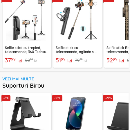
Selfie stick cu trepied,
Selfie stick cu
Selfie stick B
telecomanda, 360 Techsuit
telecomanda, oglinda si
telecomanda, 
L11, 73cm
LED Techsuit K13
K28, 175cm
99
99
99
37
51
52
99
99
58
79
8
lei
lei
lei
lei
lei
VEZI MAI MULTE
Suporturi Birou
-6%
-18%
-21%