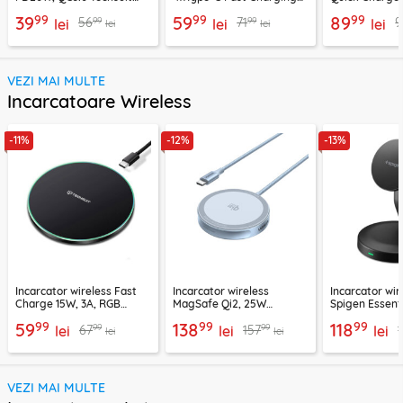
EasyPowerX, negru,
Techsuit OctaChargeX,
tip C Techsuit
99
99
99
39
59
89
99
99
56
71
9
CHPD038
lei
negru, CHPD224
lei
CHC2
lei
lei
lei
VEZI MAI MULTE
Incarcatoare Wireless
-11%
-12%
-13%
Incarcator wireless Fast
Incarcator wireless
Incarcator wir
Charge 15W, 3A, RGB
MagSafe Qi2, 25W
Spigen Essenti
Techsuit SlimChargX,
Ugreen, bleu, 55959
negru
99
99
99
59
138
118
99
99
67
157
CHWR031
lei
lei
lei
lei
lei
VEZI MAI MULTE