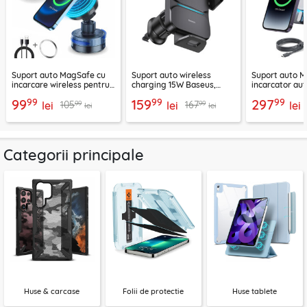
Suport auto MagSafe cu
Suport auto wireless
Suport auto M
incarcare wireless pentru
charging 15W Baseus,
incarcator aut
telefon 15W Techsuit
negru, CGZX000001
2B513
99
99
99
99
159
297
99
99
105
167
ChargeMagX HOLD253
lei
lei
lei
lei
lei
Categorii principale
Huse & carcase
Folii de protectie
Huse tablete