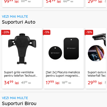
99
99
99
99
54
29
99
99
111
60
3
lei
lei
lei
lei
lei
VEZI MAI MULTE
Suporturi Auto
-20%
-5%
-18%
Suport grila ventilatie
[Set 2x] Placuta metalica
Suport auto m
pentru telefon Techsuit
pentru suport magnetic
Waterfall Tech
H01, negru
telefon Techsuit MP03,
negru / argint
99
99
99
34
17
29
99
99
43
18
3
lei
negru
lei
lei
lei
lei
VEZI MAI MULTE
Suporturi Birou