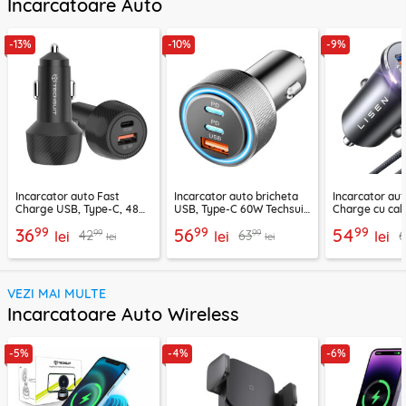
Incarcatoare Auto
-13%
-10%
-9%
Incarcator auto Fast
Incarcator auto bricheta
Incarcator aut
Charge USB, Type-C, 48W
USB, Type-C 60W Techsuit
Charge cu cab
Techsuit C7, negru
C6, arginsiu
Lisen, PD65W,
99
99
99
36
56
54
99
99
42
63
lei
lei
lei
lei
lei
VEZI MAI MULTE
Incarcatoare Auto Wireless
-5%
-4%
-6%