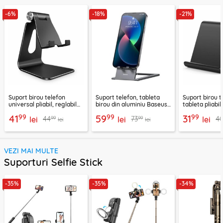
-6%
-18%
-21%
Suport birou telefon
Suport telefon, tableta
Suport birou t
universal pliabil, reglabil
birou din aluminiu Baseus,
tableta pliabil
aluminiu Techsuit Z4A,
LUKP000013
negru, ABS-B
99
99
99
41
59
31
99
99
44
73
4
negru
lei
lei
lei
lei
lei
VEZI MAI MULTE
Suporturi Selfie Stick
-35%
-35%
-34%