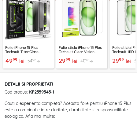
Folie iPhone 15 Plus
Folie sticla iPhone 15 Plus
Folie sticla iP
Techsuit TitanGlass
Techsuit Clear Vision
Techsuit 111D F
FullCover, privacy
Glass, transparenta
Cover, negru
99
99
99
49
29
29
99
99
54
40
3
lei
lei
lei
lei
lei
DETALII SI PROPRIETATI
Cod produs:
KF2359343-1
Cauti o experienta completa? Aceasta folie pentru iPhone 15 Plus
este o combinatie intre claritate, durabilitate si responsabilitate
ecologica. Afla mai multe: