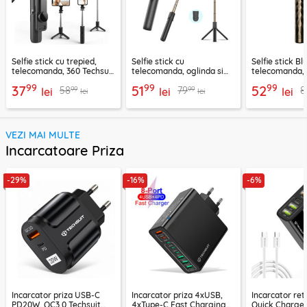
Selfie stick cu trepied,
Selfie stick cu
Selfie stick B
telecomanda, 360 Techsuit
telecomanda, oglinda si
telecomanda, 
L11, 73cm
LED Techsuit K13
K28, 175cm
99
99
99
37
51
52
99
99
58
79
8
lei
lei
lei
lei
lei
VEZI MAI MULTE
Incarcatoare Priza
-29%
-16%
-6%
Incarcator priza USB-C
Incarcator priza 4xUSB,
Incarcator re
PD20W, QC3.0 Techsuit
4xType-C Fast Charging
Quick Charge 