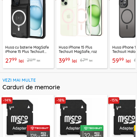
Husa cu baterie MagSafe
Husa iPhone 15 Plus
Husa iPhone 1
iPhone 15 Plus Techsuit
Techsuit MagSafe, roz
Techsuit HaloF
Power Pro, 8500mAh
MagSafe, neg
99
99
99
27
39
59
99
99
211
67
6
lei
lei
lei
lei
lei
VEZI MAI MULTE
Carduri de memorie
-14%
-18%
-15%