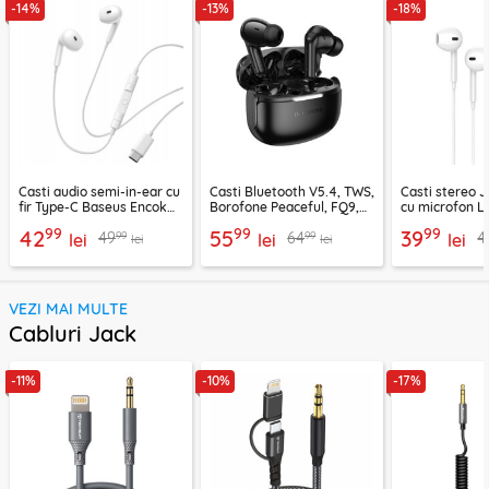
-14%
-13%
-18%
Casti audio semi-in-ear cu
Casti Bluetooth V5.4, TWS,
Casti stereo 
fir Type-C Baseus Encok
Borofone Peaceful, FQ9,
cu microfon Li
CZ19, alb
negru
1.2m, alb
99
99
99
42
55
39
99
99
49
64
4
lei
lei
lei
lei
lei
VEZI MAI MULTE
Cabluri Jack
-11%
-10%
-17%