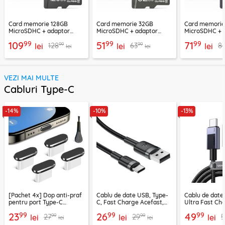
Card memorie 128GB
Card memorie 32GB
Card memori
MicroSDHC + adaptor
MicroSDHC + adaptor
MicroSDHC + 
Techsuit THCM26, rosu
Techsuit THCM11, verde
Techsuit THCM
99
99
99
109
51
71
99
99
128
63
8
lei
lei
lei
lei
lei
VEZI MAI MULTE
Cabluri Type-C
-14%
-10%
-13%
[Pachet 4x] Dop anti-praf
Cablu de date USB, Type-
Cablu de date
pentru port Type-C
C, Fast Charge Acefast,
Ultra Fast Ch
Techsuit AD1, negru
C22-04, 1.2m
2m Ugreen, gr
99
99
99
23
26
49
99
99
27
29
5
lei
lei
lei
lei
lei