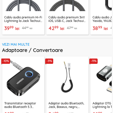
Cablu audio premium Hi-Fi
Cablu audio premium 3in1
Cablu audio 
Lightning la Jack Techsuit
iOS, USB-C, Jack Techsuit
Yesido, YAU82,
SoundFleX AC5
EchoSnap AC15, 1m
negru
99
99
99
39
42
38
99
99
44
47
4
lei
lei
lei
lei
lei
VEZI MAI MULTE
Adaptoare / Convertoare
-10%
-9%
-11%
Transmitator receptor
Adaptor audio Bluetooth,
Adaptor OTG 
audio Bluetooth 5.3
Jack, Baseus, negru,
Lightning la T
Ugreen, CM596, negru
CABA01-01
Techsuit A11, g