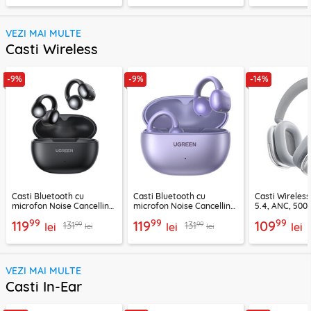
VEZI MAI MULTE
Casti Wireless
-9%
-9%
-14%
Casti Bluetooth cu
Casti Bluetooth cu
Casti Wireles
microfon Noise Cancelling
microfon Noise Cancelling
5.4, ANC, 500
Ugreen, negru, 45785
Ugreen, mov, 55430
Acefast H9, ar
99
99
99
119
119
109
99
99
131
131
lei
lei
lei
lei
lei
VEZI MAI MULTE
Casti In-Ear