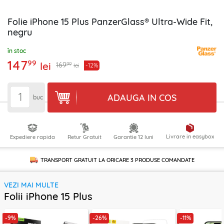
Folie iPhone 15 Plus PanzerGlass® Ultra-Wide Fit,
negru
în stoc
147
99
lei
99
169
-12%
lei
ADAUGA IN COS
buc
Livrare in easybox
Expediere rapida
Retur Gratuit
Garantie 12 luni
TRANSPORT GRATUIT LA ORICARE
3 PRODUSE
COMANDATE
VEZI MAI MULTE
Folii iPhone 15 Plus
-9%
-26%
-11%