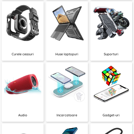
Curele ceasuri
Huse laptopuri
Suporturi
Audio
Incarcatoare
Gadget-uri