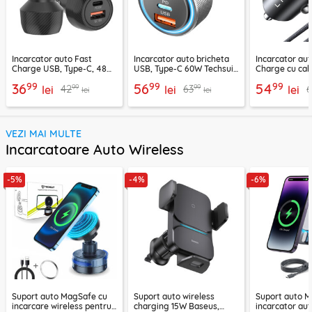
Incarcator auto Fast
Incarcator auto bricheta
Incarcator aut
Charge USB, Type-C, 48W
USB, Type-C 60W Techsuit
Charge cu cab
Techsuit C7, negru
C6, arginsiu
Lisen, PD65W,
99
99
99
36
56
54
99
99
42
63
lei
lei
lei
lei
lei
VEZI MAI MULTE
Incarcatoare Auto Wireless
-5%
-4%
-6%
Suport auto MagSafe cu
Suport auto wireless
Suport auto M
incarcare wireless pentru
charging 15W Baseus,
incarcator aut