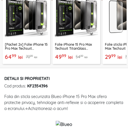
[Pachet 2x] Folie iPhone 15
Folie iPhone 15 Pro Max
Folie sticla iP
Pro Max Techsuit
Techsuit TitanGlass
Max Techsuit 1
TitanGlass FullCover,
FullCover, privacy
Full Cover, ne
99
99
99
64
49
29
99
99
70
54
3
privacy
lei
lei
lei
lei
lei
DETALII SI PROPRIETATI
Cod produs:
KF2354396
Folia din sticla securizata Blueo iPhone 15 Pro Max ofera
protectie privacy, tehnologie anti-reflexie si o acoperire completa
a ecranului.⭐Achizitioneaz-o acum!