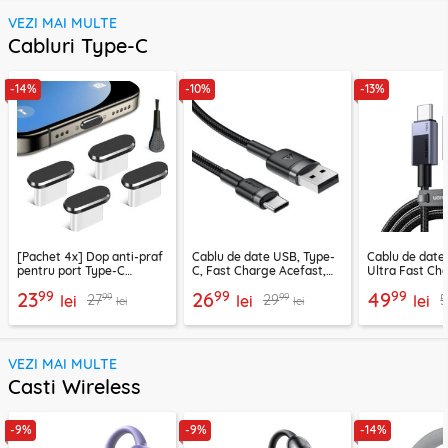
VEZI MAI MULTE
Cabluri Type-C
-14%
-10%
-13%
[Pachet 4x] Dop anti-praf
Cablu de date USB, Type-
Cablu de date
pentru port Type-C
C, Fast Charge Acefast,
Ultra Fast Ch
Techsuit AD1, negru
C22-04, 1.2m
2m Ugreen, gr
99
99
99
23
26
49
99
99
27
29
5
lei
lei
lei
lei
lei
VEZI MAI MULTE
Casti Wireless
-9%
-9%
-14%