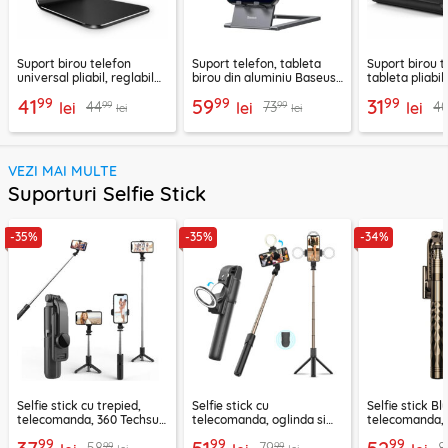
Suport birou telefon
Suport telefon, tableta
Suport birou t
universal pliabil, reglabil
birou din aluminiu Baseus,
tableta pliabil
aluminiu Techsuit Z4A,
LUKP000013
negru, ABS-B
99
99
99
41
59
31
99
99
44
73
4
negru
lei
lei
lei
lei
lei
VEZI MAI MULTE
Suporturi Selfie Stick
-35%
-35%
-34%
Selfie stick cu trepied,
Selfie stick cu
Selfie stick B
telecomanda, 360 Techsuit
telecomanda, oglinda si
telecomanda, 
L11, 73cm
LED Techsuit K13
K28, 175cm
99
99
99
99
99