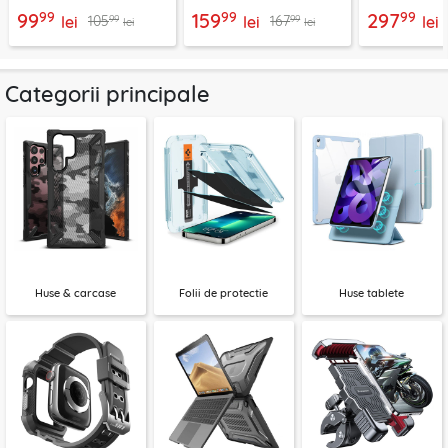
telefon 15W Techsuit
negru, CGZX000001
2B513
99
99
99
99
159
297
99
99
105
167
ChargeMagX HOLD253
lei
lei
lei
lei
lei
Categorii principale
Huse & carcase
Folii de protectie
Huse tablete