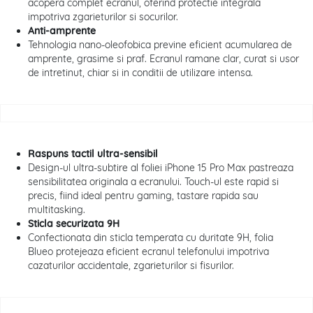
acopera complet ecranul, oferind protectie integrala
impotriva zgarieturilor si socurilor.
Anti-amprente
Tehnologia nano-oleofobica previne eficient acumularea de
amprente, grasime si praf. Ecranul ramane clar, curat si usor
de intretinut, chiar si in conditii de utilizare intensa.
Raspuns tactil ultra-sensibil
Design-ul ultra-subtire al foliei iPhone 15 Pro Max pastreaza
sensibilitatea originala a ecranului. Touch-ul este rapid si
precis, fiind ideal pentru gaming, tastare rapida sau
multitasking.
Sticla securizata 9H
Confectionata din sticla temperata cu duritate 9H, folia
Blueo protejeaza eficient ecranul telefonului impotriva
cazaturilor accidentale, zgarieturilor si fisurilor.