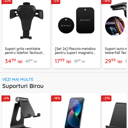
-20%
-5%
-18%
Suport grila ventilatie
[Set 2x] Placuta metalica
Suport auto m
pentru telefon Techsuit
pentru suport magnetic
Waterfall Tech
H01, negru
telefon Techsuit MP03,
negru / argint
99
99
99
34
17
29
99
99
43
18
3
lei
negru
lei
lei
lei
lei
VEZI MAI MULTE
Suporturi Birou
-6%
-18%
-21%