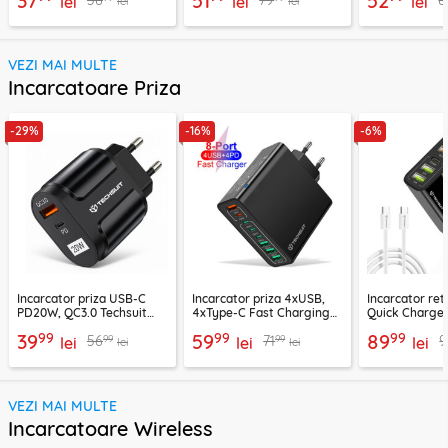
37
51
52
58
79
8
lei
lei
lei
lei
lei
VEZI MAI MULTE
Incarcatoare Priza
-29%
-16%
-6%
Incarcator priza USB-C
Incarcator priza 4xUSB,
Incarcator re
PD20W, QC3.0 Techsuit
4xType-C Fast Charging
Quick Charge 
EasyPowerX, negru,
Techsuit OctaChargeX,
tip C Techsuit
99
99
99
39
59
89
99
99
56
71
9
CHPD038
lei
negru, CHPD224
lei
CHC2
lei
lei
lei
VEZI MAI MULTE
Incarcatoare Wireless