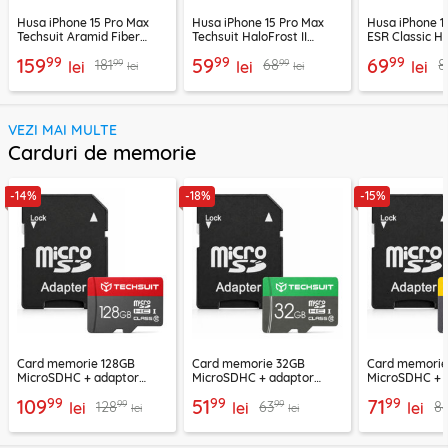
Husa iPhone 15 Pro Max
Husa iPhone 15 Pro Max
Husa iPhone 1
Techsuit Aramid Fiber
Techsuit HaloFrost II
ESR Classic H
MagSafe, negru
MagSafe, negru
HaloLock,
99
99
99
159
59
69
99
99
181
68
8
lei
lei
negru/transp
lei
lei
lei
VEZI MAI MULTE
Carduri de memorie
-14%
-18%
-15%
Card memorie 128GB
Card memorie 32GB
Card memori
MicroSDHC + adaptor
MicroSDHC + adaptor
MicroSDHC + 
Techsuit THCM26, rosu
Techsuit THCM11, verde
Techsuit THCM
99
99
99
109
51
71
99
99
128
63
8
lei
lei
lei
lei
lei