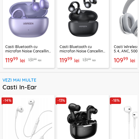
Casti Bluetooth cu
Casti Bluetooth cu
Casti Wireles
microfon Noise Cancelling
microfon Noise Cancelling
5.4, ANC, 500
Ugreen, mov, 55430
Ugreen, negru, 45785
Acefast H9, ar
99
99
99
119
119
109
99
99
131
131
lei
lei
lei
lei
lei
VEZI MAI MULTE
Casti In-Ear
-14%
-13%
-18%