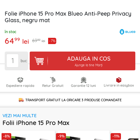
Folie iPhone 15 Pro Max Blueo Anti-Peep Privacy
Glass, negru mat
în stoc
64
99
lei
99
69
-7%
lei
ADAUGA IN COS
buc
Ajunge la tine Marți
Livrare in easybox
Expediere rapida
Retur Gratuit
Garantie 12 luni
TRANSPORT GRATUIT LA ORICARE
3 PRODUSE
COMANDATE
VEZI MAI MULTE
Folii iPhone 15 Pro Max
-8%
-9%
-11%