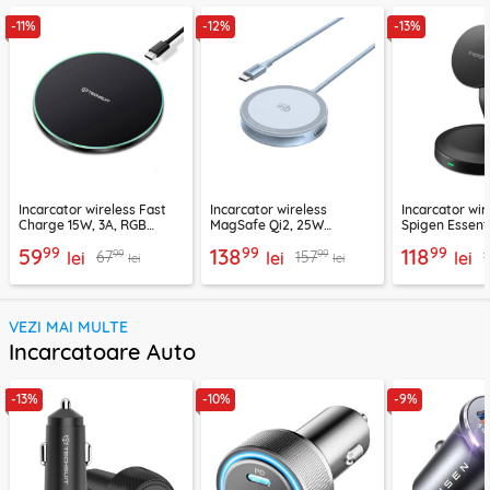
-11%
-12%
-13%
Incarcator wireless Fast
Incarcator wireless
Incarcator wir
Charge 15W, 3A, RGB
MagSafe Qi2, 25W
Spigen Essenti
Techsuit SlimChargX,
Ugreen, bleu, 55959
negru
99
99
99
59
138
118
99
99
67
157
CHWR031
lei
lei
lei
lei
lei
VEZI MAI MULTE
Incarcatoare Auto
-13%
-10%
-9%