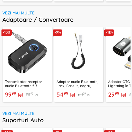
VEZI MAI MULTE
Adaptoare / Convertoare
-10%
-9%
-11%
Transmitator receptor
Adaptor audio Bluetooth,
Adaptor OTG 
audio Bluetooth 5.3
Jack, Baseus, negru,
Lightning la T
Ugreen, CM596, negru
CABA01-01
Techsuit A11, g
99
99
99
99
54
29
99
99
111
60
3
lei
lei
lei
lei
lei
VEZI MAI MULTE
Suporturi Auto