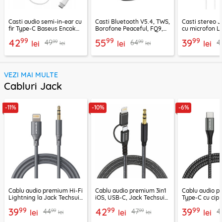
Casti audio semi-in-ear cu
Casti Bluetooth V5.4, TWS,
Casti stereo 
fir Type-C Baseus Encok
Borofone Peaceful, FQ9,
cu microfon Li
CZ19, alb
negru
1.2m, alb
99
99
99
42
55
39
99
99
49
64
4
lei
lei
lei
lei
lei
VEZI MAI MULTE
Cabluri Jack
-11%
-10%
-6%
Cablu audio premium Hi-Fi
Cablu audio premium 3in1
Cablu audio 
Lightning la Jack Techsuit
iOS, USB-C, Jack Techsuit
Type-C cu cip
SoundFleX AC5
EchoSnap AC15, 1m
Techsuit Nexa
99
99
99
39
42
39
99
99
44
47
4
lei
lei
1m
lei
lei
lei