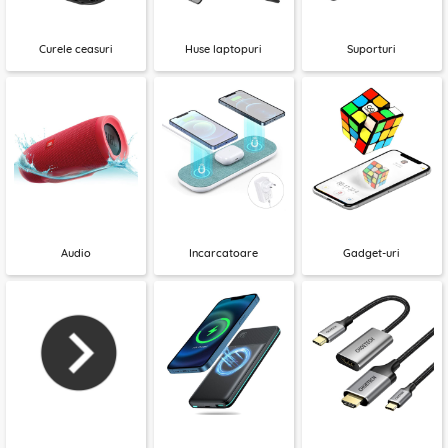
Curele ceasuri
Huse laptopuri
Suporturi
Audio
Incarcatoare
Gadget-uri