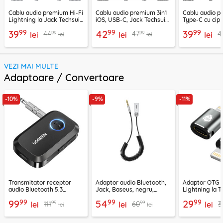
Cablu audio premium Hi-Fi
Cablu audio premium 3in1
Cablu audio 
Lightning la Jack Techsuit
iOS, USB-C, Jack Techsuit
Type-C cu cip
SoundFleX AC5
EchoSnap AC15, 1m
Techsuit Nexa
99
99
99
39
42
39
99
99
44
47
4
lei
lei
1m
lei
lei
lei
VEZI MAI MULTE
Adaptoare / Convertoare
-10%
-9%
-11%
Transmitator receptor
Adaptor audio Bluetooth,
Adaptor OTG 
audio Bluetooth 5.3
Jack, Baseus, negru,
Lightning la T
Ugreen, CM596, negru
CABA01-01
Techsuit A11, g
99
99
99
99
54
29
99
99
111
60
3
lei
lei
lei
lei
lei