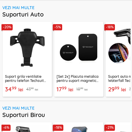
VEZI MAI MULTE
Suporturi Auto
-20%
-5%
-18%
Suport grila ventilatie
[Set 2x] Placuta metalica
Suport auto m
pentru telefon Techsuit
pentru suport magnetic
Waterfall Tech
H01, negru
telefon Techsuit MP03,
negru / argint
99
99
99
34
17
29
99
99
43
18
3
lei
negru
lei
lei
lei
lei
VEZI MAI MULTE
Suporturi Birou
-6%
-18%
-21%