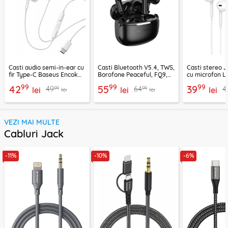
Casti audio semi-in-ear cu
Casti Bluetooth V5.4, TWS,
Casti stereo 
fir Type-C Baseus Encok
Borofone Peaceful, FQ9,
cu microfon Li
CZ19, alb
negru
1.2m, alb
99
99
99
42
55
39
99
99
49
64
4
lei
lei
lei
lei
lei
VEZI MAI MULTE
Cabluri Jack
-11%
-10%
-6%