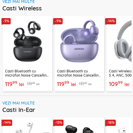
VEZI MAI MULTE
Casti Wireless
-9%
-9%
-14%
Casti Bluetooth cu
Casti Bluetooth cu
Casti Wireles
microfon Noise Cancelling
microfon Noise Cancelling
5.4, ANC, 500
Ugreen, negru, 45785
Ugreen, mov, 55430
Acefast H9, ar
99
99
99
119
119
109
99
99
131
131
lei
lei
lei
lei
lei
VEZI MAI MULTE
Casti In-Ear
-14%
-13%
-18%