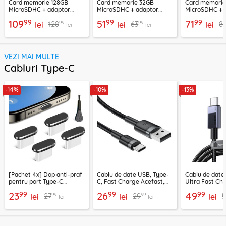
Card memorie 128GB
Card memorie 32GB
Card memori
MicroSDHC + adaptor
MicroSDHC + adaptor
MicroSDHC + 
Techsuit THCM26, rosu
Techsuit THCM11, verde
Techsuit THCM
99
99
99
109
51
71
99
99
128
63
8
lei
lei
lei
lei
lei
VEZI MAI MULTE
Cabluri Type-C
-14%
-10%
-13%
[Pachet 4x] Dop anti-praf
Cablu de date USB, Type-
Cablu de date
pentru port Type-C
C, Fast Charge Acefast,
Ultra Fast Ch
Techsuit AD1, negru
C22-04, 1.2m
2m Ugreen, gr
99
99
99
23
26
49
99
99
27
29
5
lei
lei
lei
lei
lei