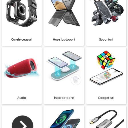
Curele ceasuri
Huse laptopuri
Suporturi
Audio
Incarcatoare
Gadget-uri