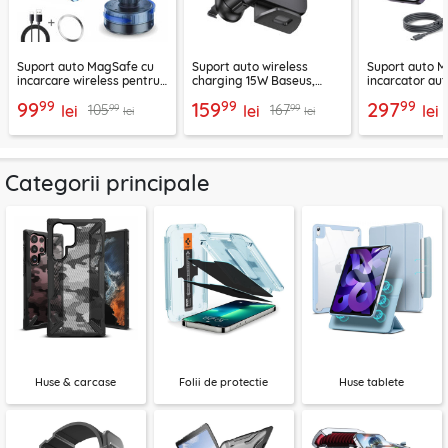
Suport auto MagSafe cu
Suport auto wireless
Suport auto M
incarcare wireless pentru
charging 15W Baseus,
incarcator aut
telefon 15W Techsuit
negru, CGZX000001
2B513
99
99
99
99
159
297
99
99
105
167
ChargeMagX HOLD253
lei
lei
lei
lei
lei
Categorii principale
Huse & carcase
Folii de protectie
Huse tablete