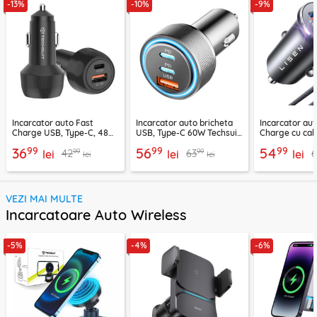
-13%
-10%
-9%
Incarcator auto Fast
Incarcator auto bricheta
Incarcator aut
Charge USB, Type-C, 48W
USB, Type-C 60W Techsuit
Charge cu cab
Techsuit C7, negru
C6, arginsiu
Lisen, PD65W,
99
99
99
36
56
54
99
99
42
63
lei
lei
lei
lei
lei
VEZI MAI MULTE
Incarcatoare Auto Wireless
-5%
-4%
-6%