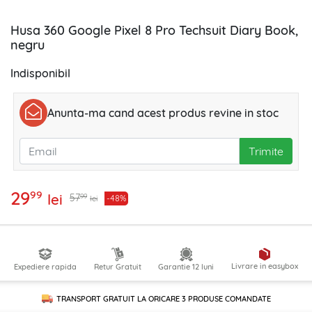
Husa 360 Google Pixel 8 Pro Techsuit Diary Book,
negru
Indisponibil
Anunta-ma cand acest produs revine in stoc
Trimite
29
99
lei
99
57
-48%
lei
Livrare in easybox
Expediere rapida
Retur Gratuit
Garantie 12 luni
TRANSPORT GRATUIT LA ORICARE
3 PRODUSE
COMANDATE