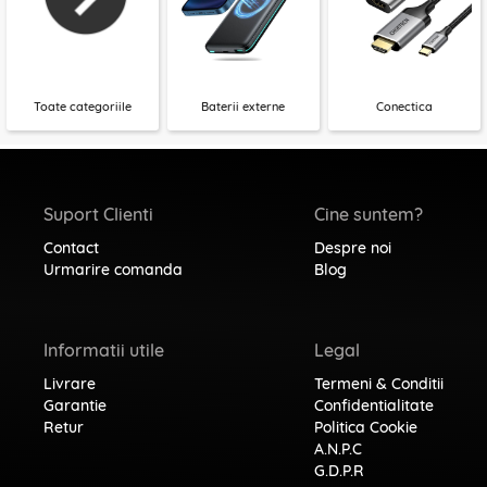
Toate categoriile
Baterii externe
Conectica
Suport Clienti
Cine suntem?
Contact
Despre noi
Urmarire comanda
Blog
Informatii utile
Legal
Livrare
Termeni & Conditii
Garantie
Confidentialitate
Retur
Politica Cookie
A.N.P.C
G.D.P.R