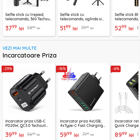
Selfie stick cu trepied,
Selfie stick cu
Selfie stick B
telecomanda, 360 Techsuit
telecomanda, oglinda si
telecomanda, 
L11, 73cm
LED Techsuit K13
K28, 175cm
99
99
99
37
51
52
99
99
58
79
8
lei
lei
lei
lei
lei
VEZI MAI MULTE
Incarcatoare Priza
-29%
-16%
-6%
Incarcator priza USB-C
Incarcator priza 4xUSB,
Incarcator re
PD20W, QC3.0 Techsuit
4xType-C Fast Charging
Quick Charge 
EasyPowerX, negru,
Techsuit OctaChargeX,
tip C Techsuit
99
99
99
39
59
89
99
99
56
71
9
CHPD038
lei
negru, CHPD224
lei
CHC2
lei
lei
lei