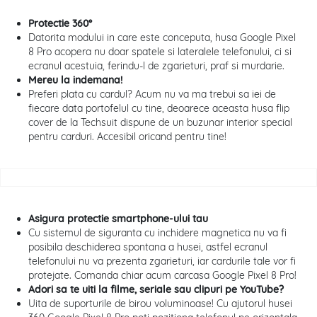
Protectie 360°
Datorita modului in care este conceputa, husa Google Pixel
8 Pro acopera nu doar spatele si lateralele telefonului, ci si
ecranul acestuia, ferindu-l de zgarieturi, praf si murdarie.
Mereu la indemana!
Preferi plata cu cardul? Acum nu va ma trebui sa iei de
fiecare data portofelul cu tine, deoarece aceasta husa flip
cover de la Techsuit dispune de un buzunar interior special
pentru carduri. Accesibil oricand pentru tine!
Asigura protectie smartphone-ului tau
Cu sistemul de siguranta cu inchidere magnetica nu va fi
posibila deschiderea spontana a husei, astfel ecranul
telefonului nu va prezenta zgarieturi, iar cardurile tale vor fi
protejate. Comanda chiar acum carcasa Google Pixel 8 Pro!
Adori sa te uiti la filme, seriale sau clipuri pe YouTube?
Uita de suporturile de birou voluminoase! Cu ajutorul husei