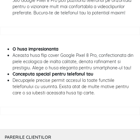
360 Google Pixel 8 Pro poti pozitiona telefonul pe orizontala
pentru o vizionare mult mai confortabila a videoclipurilor
preferate. Bucura-te de telefonul tau la potential maxim!
O husa impresionanta
Aceasta husa flip cover Google Pixel 8 Pro, confectionata din
piele ecologica de inalta calitate, denota rafinament si
prestigiu. Alege o husa eleganta pentru smartphone-ul tau!
Conceputa special pentru telefonul tau
De
cupajele precise permit accesul la toate functiile
telefonului cu usurinta. Exista atat de multe motive pentru
care o sa iubesti aceasata husa tip carte.
PARERILE CLIENTILOR