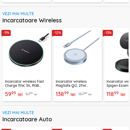
VEZI MAI MULTE
Incarcatoare Wireless
-11%
-12%
-13%
Incarcator wireless Fast
Incarcator wireless
Incarcator wir
Charge 15W, 3A, RGB
MagSafe Qi2, 25W
Spigen Essenti
Techsuit SlimChargX,
Ugreen, bleu, 55959
negru
99
99
99
59
138
118
99
99
67
157
CHWR031
lei
lei
lei
lei
lei
VEZI MAI MULTE
Incarcatoare Auto