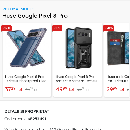
VEZI MAI MULTE
Huse Google Pixel 8 Pro
-17%
-10%
-50%
Husa Google Pixel 8 Pro
Husa Google Pixel 8 Pro
Husa piele Goo
Techsuit Shockproof Clear
protectie camera Techsuit
Pro Techsuit 
Silicone, fumuriu
CamShield Series, negru
negru
29
99
99
37
49
29
35
99
45
55
6
lei
lei
lei
lei
lei
DETALII SI PROPRIETATI
Cod produs:
KF2321191
Vei adora aceasta husa 360 Google Pixel 8 Pro de la