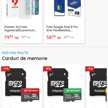
[Pachet 2x] Folie
Folie Google Pixel 8 Pro
regenerabila premium
3mk FlexibleGlass,
Google Pixel 8 Pro Smart
transparenta
99
99
79
58
99
99
91
65
Protection Classic,
lei
lei
lei
lei
transparenta
VEZI MAI MULTE
Carduri de memorie
-14%
-18%
-15%