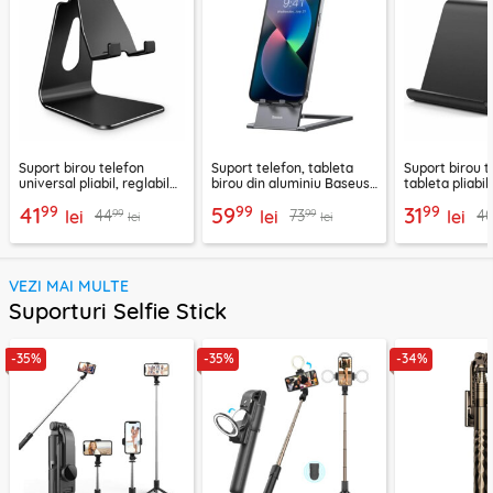
Suport birou telefon
Suport telefon, tableta
Suport birou t
universal pliabil, reglabil
birou din aluminiu Baseus,
tableta pliabil
aluminiu Techsuit Z4A,
LUKP000013
negru, ABS-B
99
99
99
41
59
31
99
99
44
73
4
negru
lei
lei
lei
lei
lei
VEZI MAI MULTE
Suporturi Selfie Stick
-35%
-35%
-34%