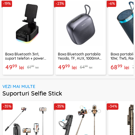
-19%
-23%
-6%
Boxa Bluetooth 3in1,
Boxa Bluetooth portabila
Boxa portabil
suport telefon + power
Yesido, TF, AUX, 1000mAh,
10W, TWS, Rad
bank, Borofone Marea,
YSW24, negru
Borofone Loud
99
99
99
49
49
68
99
99
61
64
7
BR200
lei
lei
lei
lei
lei
VEZI MAI MULTE
Suporturi Selfie Stick
-35%
-35%
-34%