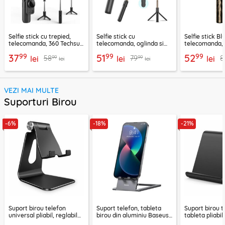
Selfie stick cu trepied,
Selfie stick cu
Selfie stick B
telecomanda, 360 Techsuit
telecomanda, oglinda si
telecomanda, 
L11, 73cm
LED Techsuit K13
K28, 175cm
99
99
99
37
51
52
99
99
58
79
8
lei
lei
lei
lei
lei
VEZI MAI MULTE
Suporturi Birou
-6%
-18%
-21%
Suport birou telefon
Suport telefon, tableta
Suport birou t
universal pliabil, reglabil
birou din aluminiu Baseus,
tableta pliabil
aluminiu Techsuit Z4A,
LUKP000013
negru, ABS-B