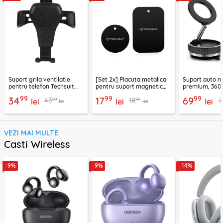
Suport grila ventilatie
[Set 2x] Placuta metalica
Suport auto m
pentru telefon Techsuit
pentru suport magnetic
premium, 360°
H01, negru
telefon Techsuit MP03,
VacuumGripX 
99
99
99
34
17
69
99
99
43
18
7
lei
negru
lei
lei
lei
lei
VEZI MAI MULTE
Casti Wireless
-9%
-9%
-14%