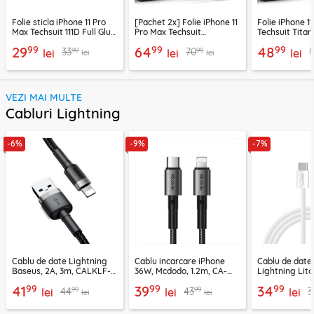
Folie sticla iPhone 11 Pro
[Pachet 2x] Folie iPhone 11
Folie iPhone 1
Max Techsuit 111D Full Glue
Pro Max Techsuit
Techsuit Titan
Full Cover, negru
TitanGlass FullCover,
FullCover, ne
99
99
99
29
64
48
99
99
33
70
lei
privacy
lei
lei
lei
lei
VEZI MAI MULTE
Cabluri Lightning
-6%
-9%
-7%
Cablu de date Lightning
Cablu incarcare iPhone
Cablu de date
Baseus, 2A, 3m, CALKLF-
36W, Mcdodo, 1.2m, CA-
Lightning Lito
RG1
2850
LD04CL
99
99
99
41
39
34
99
99
44
43
3
lei
lei
lei
lei
lei