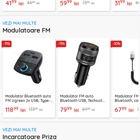
99
99
99
41
59
31
99
99
44
73
4
negru
lei
lei
lei
lei
lei
VEZI MAI MULTE
Modulatoare FM
-11%
-11%
-10%
Modulator Bluetooth auto
Modulator FM auto
Modulator FM
FM Ugreen 2x USB, Type-
Bluetooth USB, Techsuit
Bluetooth, car
C, MicroSD, negru, 80910
VoltTune MFM1
YAU32, negru
99
99
99
118
79
67
99
99
133
89
7
lei
lei
lei
lei
lei
VEZI MAI MULTE
Incarcatoare Priza