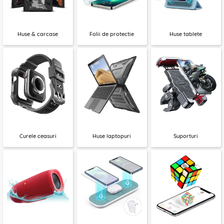
Huse & carcase
Folii de protectie
Huse tablete
Curele ceasuri
Huse laptopuri
Suporturi