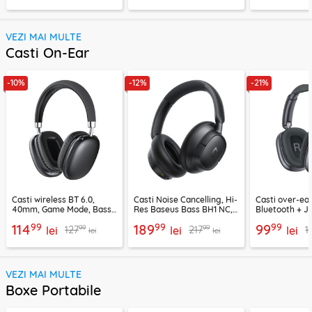
VEZI MAI MULTE
Casti On-Ear
-10%
-12%
-21%
Casti wireless BT 6.0,
Casti Noise Cancelling, Hi-
Casti over-ear
40mm, Game Mode, Bass
Res Baseus Bass BH1 NC,
Bluetooth + J
Boost, Acefast H13
negru, A0203703
EP10, 400mAh
99
99
99
114
189
99
99
99
127
217
1
lei
lei
lei
lei
lei
VEZI MAI MULTE
Boxe Portabile