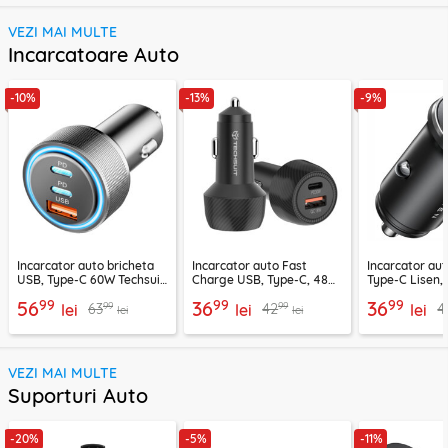
VEZI MAI MULTE
Incarcatoare Auto
-10%
-13%
-9%
Incarcator auto bricheta
Incarcator auto Fast
Incarcator au
USB, Type-C 60W Techsuit
Charge USB, Type-C, 48W
Type-C Lisen,
C6, arginsiu
Techsuit C7, negru
99
99
99
56
36
36
99
99
63
42
4
lei
lei
lei
lei
lei
VEZI MAI MULTE
Suporturi Auto
-20%
-5%
-11%