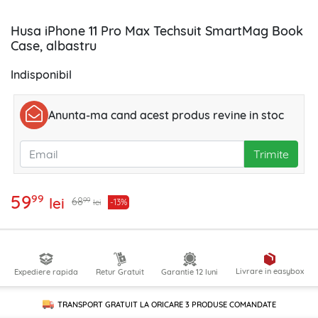
Husa iPhone 11 Pro Max Techsuit SmartMag Book
Case, albastru
Indisponibil
Anunta-ma cand acest produs revine in stoc
Trimite
59
99
lei
99
68
-13%
lei
Livrare in easybox
Expediere rapida
Retur Gratuit
Garantie 12 luni
TRANSPORT GRATUIT LA ORICARE
3 PRODUSE
COMANDATE