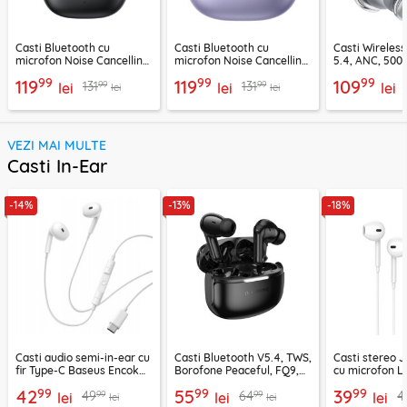
Casti Bluetooth cu
Casti Bluetooth cu
Casti Wireles
microfon Noise Cancelling
microfon Noise Cancelling
5.4, ANC, 500
Ugreen, negru, 45785
Ugreen, mov, 55430
Acefast H9, ar
99
99
99
119
119
109
99
99
131
131
lei
lei
lei
lei
lei
VEZI MAI MULTE
Casti In-Ear
-14%
-13%
-18%
Casti audio semi-in-ear cu
Casti Bluetooth V5.4, TWS,
Casti stereo 
fir Type-C Baseus Encok
Borofone Peaceful, FQ9,
cu microfon Li
CZ19, alb
negru
1.2m, alb
99
99
99
42
55
39
99
99
49
64
4
lei
lei
lei
lei
lei