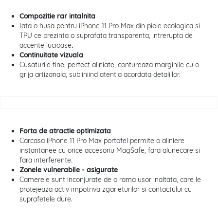
Compozitie rar intalnita
Iata o husa pentru iPhone 11 Pro Max din piele ecologica si
TPU ce prezinta o suprafata transparenta, intrerupta de
accente lucioase
.
Continuitate vizuala
Cusaturile fine, perfect aliniate, contureaza marginile cu o
grija artizanala, subliniind atentia acordata detaliilor.
Forta de atractie optimizata
Carcasa iPhone 11 Pro Max portofel permite o aliniere
instantanee cu orice accesoriu MagSafe, fara alunecare si
fara interferente.
Zonele vulnerabile - asigurate
Camerele sunt inconjurate de o rama usor inaltata, care le
protejeaza activ impotriva zgarieturilor si contactului cu
suprafetele dure.