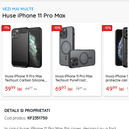
VEZI MAI MULTE
Huse iPhone 11 Pro Max
-11%
-10%
-10%
Husa iPhone 11 Pro Max
Husa iPhone 11 Pro Max
Husa iPhone 1
Techsuit Carbon Silicone,
Techsuit PureFrost
protectie cam
negru
MagSafe, negru frost
CamShield Ser
99
93
99
39
69
49
99
16
44
78
lei
lei
lei
lei
lei
DETALII SI PROPRIETATI
Cod produs:
KF2351750
In cazul husei iPhone 11 Pro Max flip cover, designul nu a fost