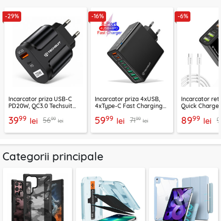
-29%
-16%
-6%
Incarcator priza USB-C
Incarcator priza 4xUSB,
Incarcator re
PD20W, QC3.0 Techsuit
4xType-C Fast Charging
Quick Charge 
EasyPowerX, negru,
Techsuit OctaChargeX,
tip C Techsuit
99
99
99
39
59
89
99
99
56
71
9
CHPD038
lei
negru, CHPD224
lei
CHC2
lei
lei
lei
Categorii principale