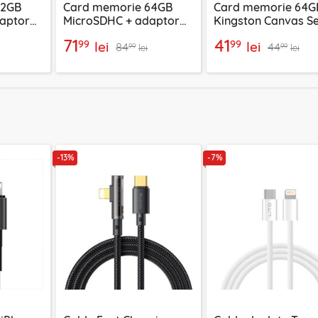
32GB
Card memorie 64GB
Card memorie 64G
aptor
MicroSDHC + adaptor
Kingston Canvas Se
, verde
Techsuit THCM11, galben
Plus, SDCS2/64GBS
71
41
99
99
lei
lei
84
44
99
99
lei
lei
-13%
-7%