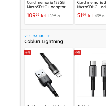
Card memorie 128GB
Card memorie 
MicroSDHC + adaptor
MicroSDHC + ad
Techsuit THCM26, rosu
Techsuit THCM11
109
51
99
99
lei
lei
128
63
99
99
lei
lei
VEZI MAI MULTE
Cabluri Lightning
-6%
-9%