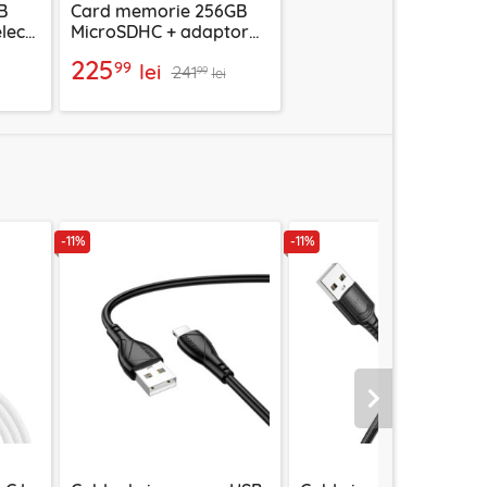
B
Card memorie 256GB
lect
MicroSDHC + adaptor
P
Techsuit THCM27, mov
225
99
lei
241
99
lei
-11%
-11%
Urmatorul