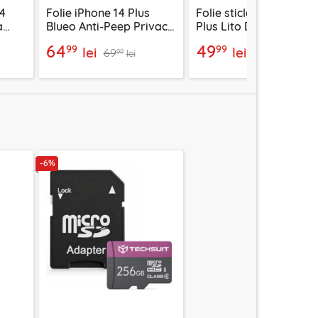
14
Folie iPhone 14 Plus
Folie sticla iPhone 14
a
Blueo Anti-Peep Privacy
Plus Lito D+ Pro
Glass, negru mat
Privacy, negru
64
49
99
99
lei
lei
69
53
99
99
lei
lei
-6%