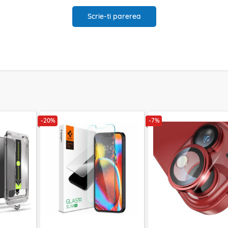
Scrie-ti parerea
-20%
-7%