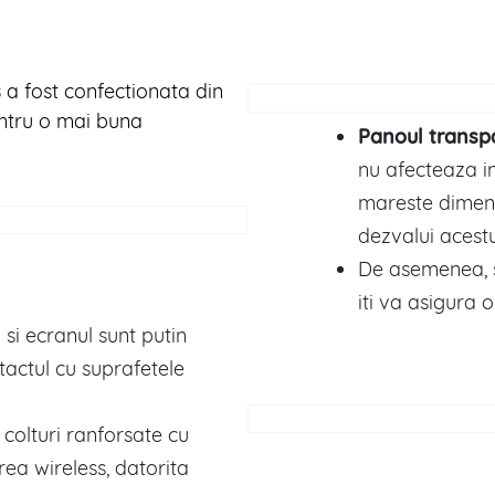
s
a fost confectionata din
pentru o mai buna
Panoul transpa
nu afecteaza i
mareste dimens
dezvalui acestu
De asemenea, s
iti va asigura 
si ecranul sunt putin
tactul cu suprafetele
 colturi ranforsate cu
ea wireless, datorita