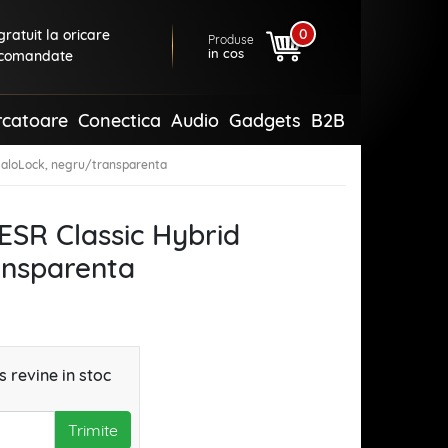
0
ratuit la oricare
Produse
in cos
comandate
rcatoare
Conectica
Audio
Gadgets
B2B
 HaloLock, negru/transparenta
ESR Classic Hybrid
ansparenta
 revine in stoc
Trimite