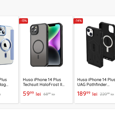
-13%
-14%
Plus
Husa iPhone 14 Plus
Husa iPhone 14 Plu
Mag
Techsuit HaloFrost II
UAG Pathfinder
MagSafe, negru
MagSafe, Black
59
189
99
99
lei
lei
68
220
99
99
i
lei
lei