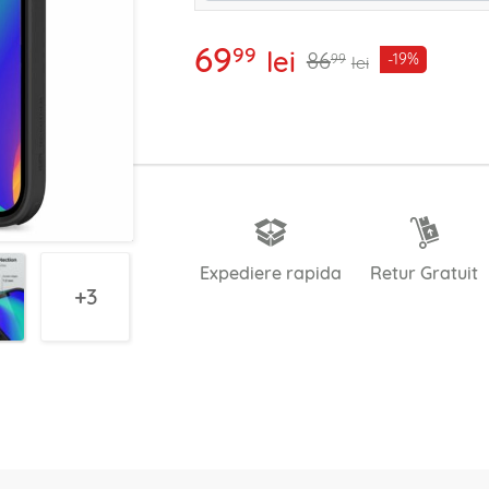
69
99
lei
86
-19%
99
lei
Expediere rapida
Retur Gratuit
3