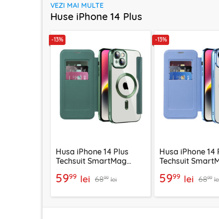
VEZI MAI MULTE
Huse iPhone 14 Plus
-13%
-13%
Husa iPhone 14 Plus
Husa iPhone 14 
Techsuit SmartMag
Techsuit Smart
Book Case, verde
Book Case, bleu
59
59
99
99
lei
lei
68
68
99
99
lei
le