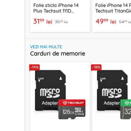
Folie sticla iPhone 14
Folie iPhone 14 
Plus Techsuit 111D
Techsuit TitanGl
Privacy Full Glue, negru
FullCover, priva
31
49
99
99
lei
lei
35
54
99
99
lei
le
VEZI MAI MULTE
Carduri de memorie
-14%
-18%