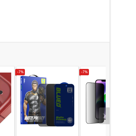
-7%
-7%
Urmatorul