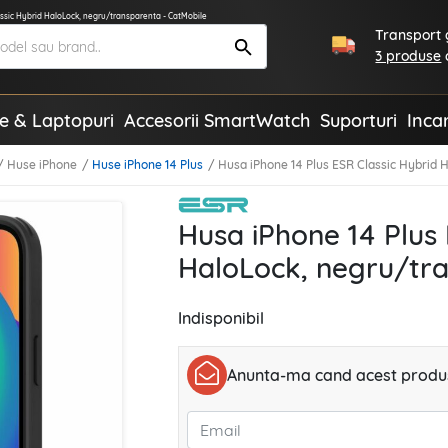
ssic Hybrid HaloLock, negru/transparenta - CatMobile
Transport g
3 produse
te & Laptopuri
Accesorii SmartWatch
Suporturi
Inca
Huse iPhone
Huse iPhone 14 Plus
Husa iPhone 14 Plus ESR Classic Hybrid
Husa iPhone 14 Plus 
HaloLock, negru/tr
Indisponibil
Anunta-ma cand acest produs