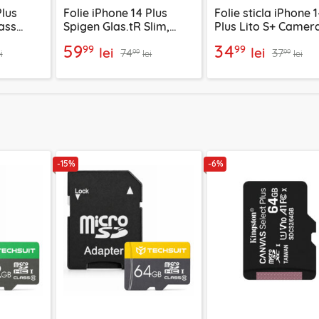
Plus
Folie iPhone 14 Plus
Folie sticla iPhone 
ass
Spigen Glas.tR Slim,
Plus Lito S+ Camer
cy
transparenta
Protector, rosu
59
34
99
99
lei
lei
74
37
99
99
i
lei
lei
-15%
-6%