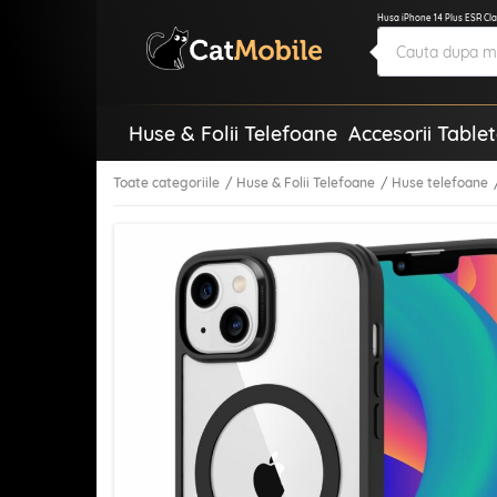
Husa iPhone 14 Plus ESR Cla
Huse & Folii Telefoane
Accesorii Table
Toate categoriile
Huse & Folii Telefoane
Huse telefoane