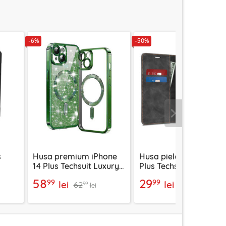
-6%
-50%
Urmatorul
s
Husa premium iPhone
Husa piele iPhone 14
14 Plus Techsuit Luxury
Plus Techsuit Confy
Glitter MagSafe, verde
Cover, negru
58
29
99
99
lei
lei
62
60
99
99
lei
lei