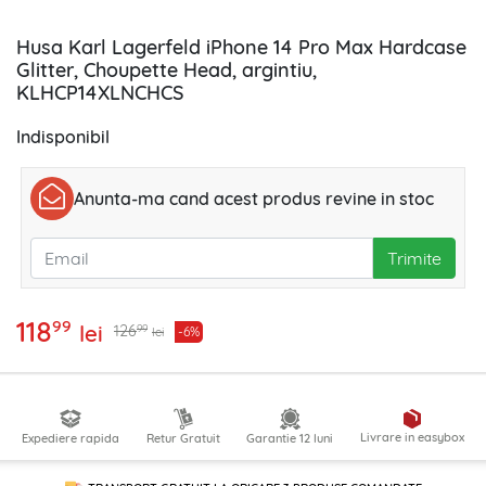
Husa Karl Lagerfeld iPhone 14 Pro Max Hardcase
Glitter, Choupette Head, argintiu,
KLHCP14XLNCHCS
Indisponibil
Anunta-ma cand acest produs revine in stoc
Trimite
118
99
lei
99
126
-6%
lei
Livrare in easybox
Expediere rapida
Retur Gratuit
Garantie 12 luni