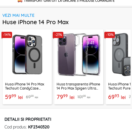
TRANSPORT GRATUIT LA ORICARE
3 PRODUSE
COMANDATE
VEZI MAI MULTE
Huse iPhone 14 Pro Max
-14%
-21%
-10%
Husa iPhone 14 Pro Max
Husa transparenta iPhone
Husa iPhone 1
Techsuit CandyCase
14 Pro Max Spigen Ultra
Techsuit Pure
MagSafe, negru
Hybrid, clear
MagSafe, negr
99
99
93
59
79
69
99
99
69
101
7
lei
lei
lei
lei
lei
DETALII SI PROPRIETATI
Cod produs:
KF2340320