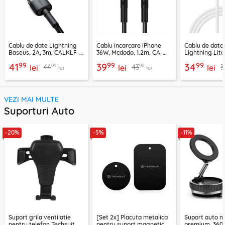
Cablu de date Lightning
Cablu incarcare iPhone
Cablu de date
Baseus, 2A, 3m, CALKLF-
36W, Mcdodo, 1.2m, CA-
Lightning Lito
RG1
2850
LD04CL
99
99
99
41
39
34
99
99
44
43
3
lei
lei
lei
lei
lei
VEZI MAI MULTE
Suporturi Auto
-20%
-5%
-11%
Suport grila ventilatie
[Set 2x] Placuta metalica
Suport auto m
pentru telefon Techsuit
pentru suport magnetic
premium, 360°