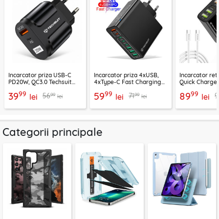
Incarcator priza USB-C
Incarcator priza 4xUSB,
Incarcator re
PD20W, QC3.0 Techsuit
4xType-C Fast Charging
Quick Charge 
EasyPowerX, negru,
Techsuit OctaChargeX,
tip C Techsuit
99
99
99
39
59
89
99
99
56
71
9
CHPD038
lei
negru, CHPD224
lei
CHC2
lei
lei
lei
Categorii principale