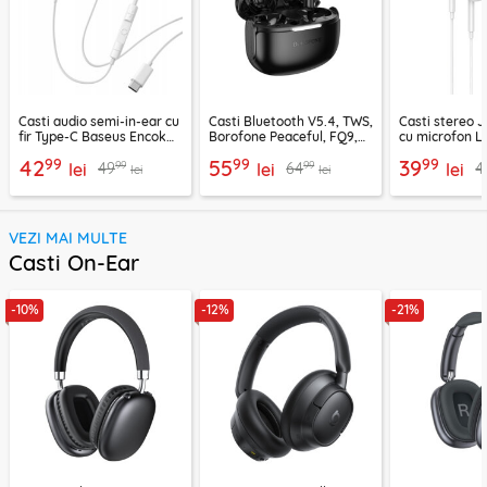
Casti audio semi-in-ear cu
Casti Bluetooth V5.4, TWS,
Casti stereo 
fir Type-C Baseus Encok
Borofone Peaceful, FQ9,
cu microfon Li
CZ19, alb
negru
1.2m, alb
99
99
99
42
55
39
99
99
49
64
4
lei
lei
lei
lei
lei
VEZI MAI MULTE
Casti On-Ear
-10%
-12%
-21%