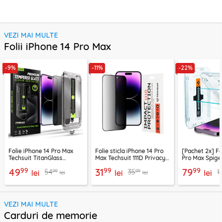
VEZI MAI MULTE
Folii iPhone 14 Pro Max
-9%
-11%
-22%
Folie iPhone 14 Pro Max
Folie sticla iPhone 14 Pro
[Pachet 2x] Fo
Techsuit TitanGlass
Max Techsuit 111D Privacy
Pro Max Spige
FullCover, privacy
Full Glue, negru
Fit, transpare
99
99
99
49
31
79
99
99
54
35
1
lei
lei
lei
lei
lei
VEZI MAI MULTE
Carduri de memorie