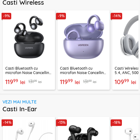
Casti Wireless
-9%
-9%
-14%
Casti Bluetooth cu
Casti Bluetooth cu
Casti Wireles
microfon Noise Cancelling
microfon Noise Cancelling
5.4, ANC, 500
Ugreen, negru, 45785
Ugreen, mov, 55430
Acefast H9, ar
99
99
99
119
119
109
99
99
131
131
lei
lei
lei
lei
lei
VEZI MAI MULTE
Casti In-Ear
-14%
-13%
-18%