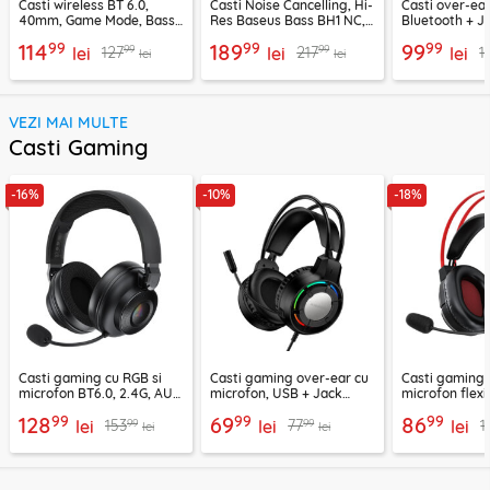
Casti wireless BT 6.0,
Casti Noise Cancelling, Hi-
Casti over-ear
40mm, Game Mode, Bass
Res Baseus Bass BH1 NC,
Bluetooth + J
Boost, Acefast H13
negru, A0203703
EP10, 400mAh
99
99
99
114
189
99
99
99
127
217
1
lei
lei
lei
lei
lei
VEZI MAI MULTE
Casti Gaming
-16%
-10%
-18%
Casti gaming cu RGB si
Casti gaming over-ear cu
Casti gaming c
microfon BT6.0, 2.4G, AUX
microfon, USB + Jack
microfon flexi
Acefast H15
3.5mm, Borofone Wave,
H16, 2m
99
99
99
128
69
86
99
99
153
77
1
lei
BO112
lei
lei
lei
lei