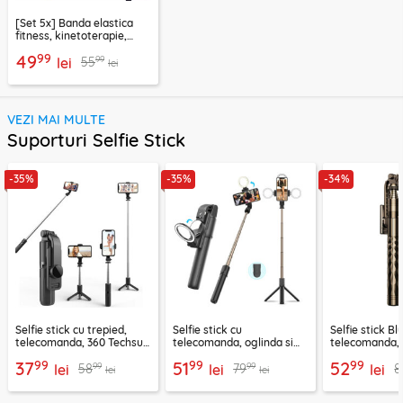
[Set 5x] Banda elastica
fitness, kinetoterapie,
exercitii, sport Techsuit
99
49
99
55
lei
lei
VEZI MAI MULTE
Suporturi Selfie Stick
-35%
-35%
-34%
Selfie stick cu trepied,
Selfie stick cu
Selfie stick B
telecomanda, 360 Techsuit
telecomanda, oglinda si
telecomanda, 
L11, 73cm
LED Techsuit K13
K28, 175cm
99
99
99
37
51
52
99
99
58
79
8
lei
lei
lei
lei
lei