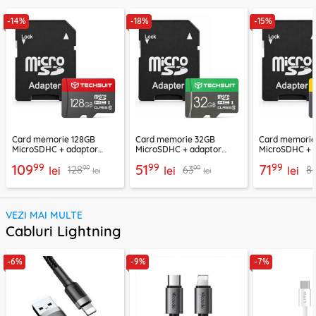
-14%
-18%
-15%
Card memorie 128GB
Card memorie 32GB
Card memori
MicroSDHC + adaptor
MicroSDHC + adaptor
MicroSDHC + 
Techsuit THCM26, rosu
Techsuit THCM11, verde
Techsuit THCM
99
99
99
109
51
71
99
99
128
63
8
lei
lei
lei
lei
lei
VEZI MAI MULTE
Cabluri Lightning
-6%
-9%
-7%