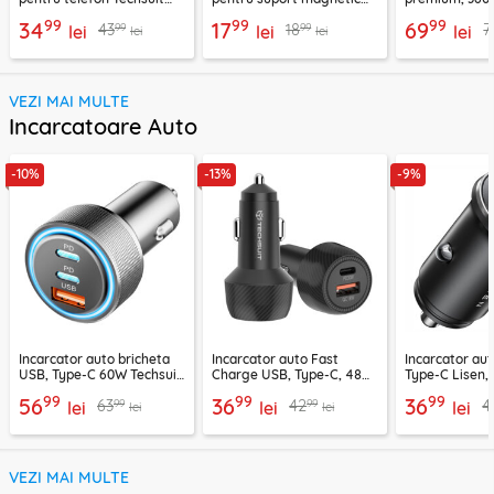
H01, negru
telefon Techsuit MP03,
VacuumGripX 
99
99
99
34
17
69
99
99
43
18
7
lei
negru
lei
lei
lei
lei
VEZI MAI MULTE
Incarcatoare Auto
-10%
-13%
-9%
Incarcator auto bricheta
Incarcator auto Fast
Incarcator au
USB, Type-C 60W Techsuit
Charge USB, Type-C, 48W
Type-C Lisen,
C6, arginsiu
Techsuit C7, negru
99
99
99
56
36
36
99
99
63
42
4
lei
lei
lei
lei
lei
VEZI MAI MULTE