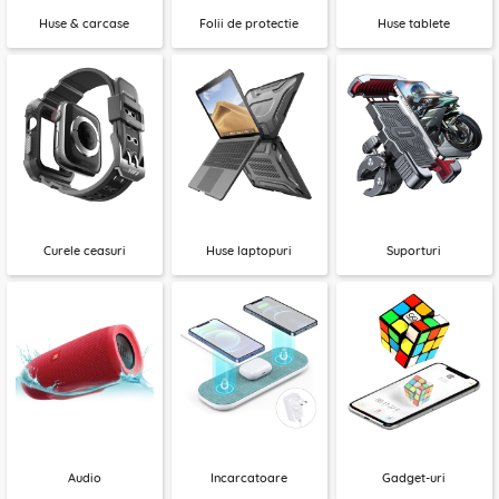
Huse & carcase
Folii de protectie
Huse tablete
Curele ceasuri
Huse laptopuri
Suporturi
Audio
Incarcatoare
Gadget-uri