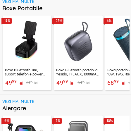
VEZI MAI MULTE
Boxe Portabile
-19%
-23%
-6%
Boxa Bluetooth 3in1,
Boxa Bluetooth portabila
Boxa portabil
suport telefon + power
Yesido, TF, AUX, 1000mAh,
10W, TWS, Rad
bank, Borofone Marea,
YSW24, negru
Borofone Loud
99
99
99
49
49
68
99
99
61
64
7
BR200
lei
lei
lei
lei
lei
VEZI MAI MULTE
Alergare
-6%
-7%
-10%