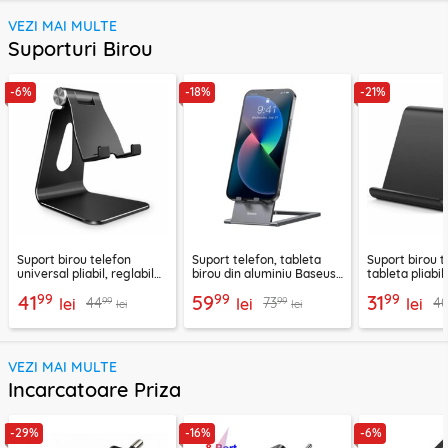
VEZI MAI MULTE
Suporturi Birou
-6%
-18%
-21%
Suport birou telefon
Suport telefon, tableta
Suport birou t
universal pliabil, reglabil
birou din aluminiu Baseus,
tableta pliabil
aluminiu Techsuit Z4A,
LUKP000013
negru, ABS-B
99
99
99
41
59
31
99
99
44
73
4
negru
lei
lei
lei
lei
lei
VEZI MAI MULTE
Incarcatoare Priza
-29%
-16%
-6%