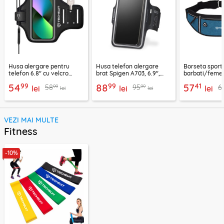
Husa alergare pentru
Husa telefon alergare
Borseta sport
telefon 6.8" cu velcro
brat Spigen A703, 6.9",
barbati/femei
Techsuit TH20, negru
negru
CWB3, albastr
99
99
41
54
88
57
99
99
58
95
6
lei
lei
lei
lei
lei
VEZI MAI MULTE
Fitness
-10%