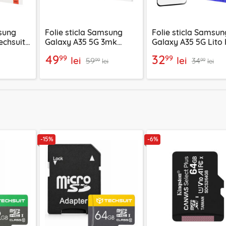
msung
Folie sticla Samsung
Folie sticla Samsun
echsuit
Galaxy A35 5G 3mk
Galaxy A35 5G Lito
 Glue,
HardGlass,
Pro Clear, negru
49
32
99
99
lei
lei
59
34
transparenta
99
99
lei
lei
-15%
-6%