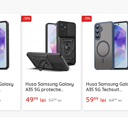
-10%
-13%
Galaxy
Husa Samsung Galaxy
Husa Samsung Gal
A35 5G protectie
A35 5G Techsuit
gSafe,
camera Techsuit
HaloFrost II MagSa
49
59
99
99
lei
lei
55
68
CamShield Series, negru
bleumarin
99
99
i
lei
lei