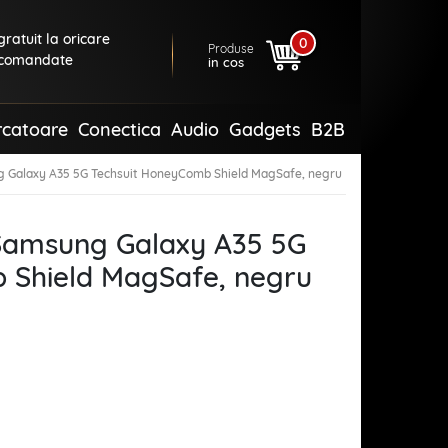
ratuit la oricare
0
Produse
comandate
in cos
rcatoare
Conectica
Audio
Gadgets
B2B
 Galaxy A35 5G Techsuit HoneyComb Shield MagSafe, negru
Samsung Galaxy A35 5G
 Shield MagSafe, negru