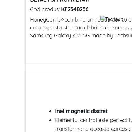
Cod produs:
KF2348256
HoneyComb
⭐
combina un nucleu dur cu o 
crea aceasta structura hibrida de succes.
Samsung Galaxy A35 5G made by Techsui
Inel magnetic discret
Elementul central este perfect f
transformand aceasta carcasa