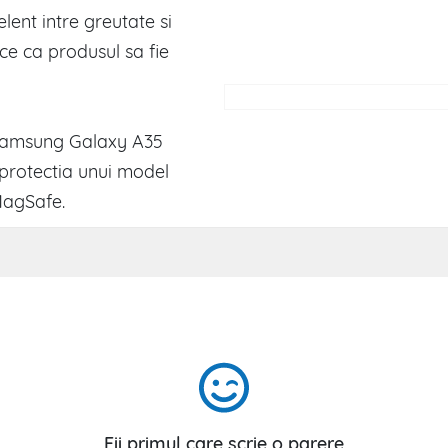
lent intre greutate si
ce ca produsul sa fie
amsung Galaxy A35
 protectia unui model
MagSafe.
Fii primul care scrie o parere