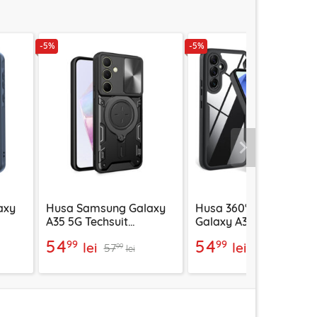
-5%
-5%
Urmatorul
axy
Husa Samsung Galaxy
Husa 360° Samsung
A35 5G Techsuit
Galaxy A35 5G Techsui
fe,
CamGuard Pro, negru
ColorVerse, negru
54
54
99
99
lei
lei
57
57
99
99
lei
lei