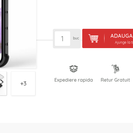
ADAUGA 
buc
Ajunge la t
Expediere rapida
Retur Gratuit
3