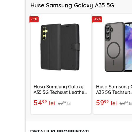
Huse Samsung Galaxy A35 5G
-5%
-13%
Husa Samsung Galaxy
Husa Samsung 
A35 5G Techsuit Leather
A35 5G Techsuit
Folio, negru
HaloFrost II Ma
54
59
99
99
lei
lei
57
68
negru
99
99
lei
le
DETALII SI PROPRIETATI