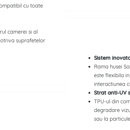
ompatibil cu toate
urul camerei si al
potriva suprafetelor
Sistem inovat
Rama husei S
este flexibila i
interactiunea cu
Strat anti-UV s
TPU-ul din comp
degradare vizu
sau la particul