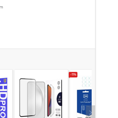
im
-11%
Urmatorul