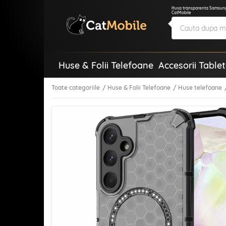
Husa transparenta Samsung
CatMobile
Huse & Folii Telefoane
Accesorii Table
Toate categoriile
Huse & Folii Telefoane
Huse telefoane