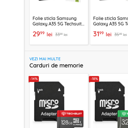
Folie sticla Samsung
Folie sticla Sa
Galaxy A35 5G Techsuit
Galaxy A35 5G T
111D Full Glue Full Cover,
111D Privacy Full
29
31
99
99
lei
lei
33
35
negru
negru
99
99
lei
lei
VEZI MAI MULTE
Carduri de memorie
-14%
-18%