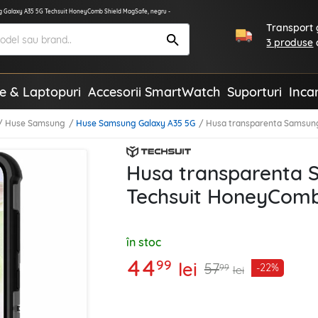
 Galaxy A35 5G Techsuit HoneyComb Shield MagSafe, negru -
Transport g
3 produse
te & Laptopuri
Accesorii SmartWatch
Suporturi
Inca
Huse Samsung
Huse Samsung Galaxy A35 5G
Husa transparenta Samsung
Husa transparenta 
Techsuit HoneyComb
în stoc
44
99
lei
57
-22%
99
lei