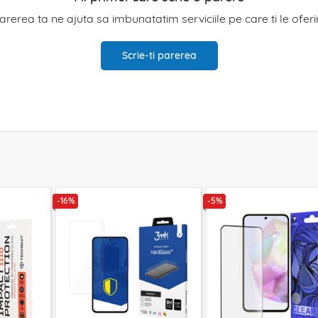
arerea ta ne ajuta sa imbunatatim serviciile pe care ti le ofer
Scrie-ti parerea
-16%
-5%