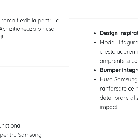
rama flexibila pentru a
 Achizitioneaza o husa
Design inspira
t!
Modelul fagure
creste aderent
amprente si co
Bumper integra
Husa Samsung 
ranforsate ce r
deteriorare al 
impact.
unctional,
 pentru Samsung