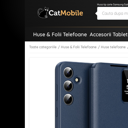
Husa tip carte Samsung Gal
Huse & Folii Telefoane
Accesorii Table
Toate categoriile
Huse & Folii Telefoane
Huse telefoane