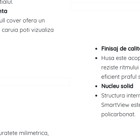
ialul.
nta
ll cover ofera un
 caruia poti vizualiza
Finisaj de cali
Husa este acope
reziste ritmului 
eficient praful
Nucleu solid
Structura inte
SmartView este
policarbonat.
uratete milimetrica,