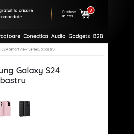
0
ratuit la oricare
Produse
in cos
comandate
rcatoare
Conectica
Audio
Gadgets
B2B
 S24 SmartView Series, albastru
sung Galaxy S24
lbastru