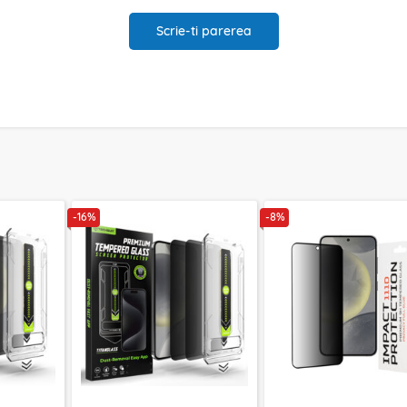
Scrie-ti parerea
-16%
-8%