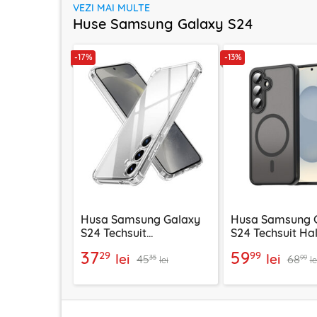
VEZI MAI MULTE
Huse Samsung Galaxy S24
-17%
-13%
Husa Samsung Galaxy
Husa Samsung 
S24 Techsuit
S24 Techsuit Ha
Shockproof Clear
II MagSafe, neg
37
59
29
99
lei
lei
45
68
Silicone, transparenta
35
99
lei
le