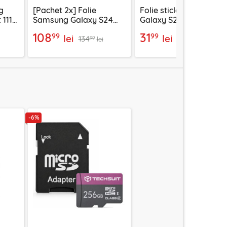
g
[Pachet 2x] Folie
Folie sticla Samsung
 111D
Samsung Galaxy S24
Galaxy S24 Techsuit E
egru
Spigen Glas.tR EZ Fit,
Glass, negru
108
31
99
99
lei
lei
134
33
transparenta
99
99
lei
lei
-6%