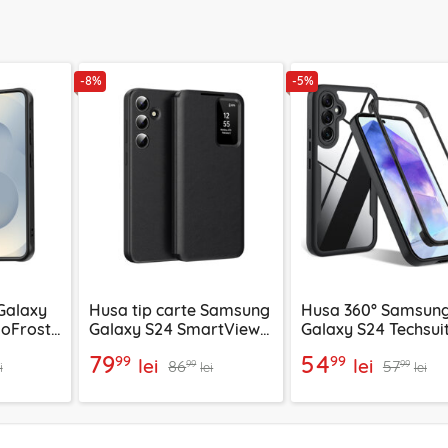
-8%
-5%
Galaxy
Husa tip carte Samsung
Husa 360° Samsun
loFrost
Galaxy S24 SmartView
Galaxy S24 Techsui
ru
Series, negru
ColorVerse, negru
79
54
99
99
lei
lei
86
57
99
99
i
lei
lei