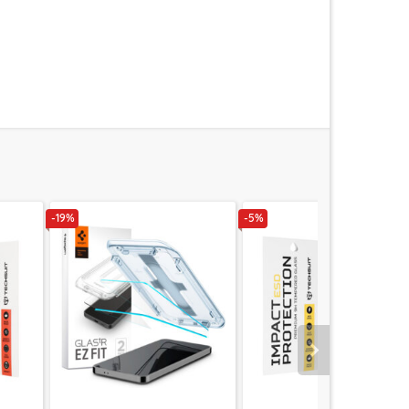
-19%
-5%
Urmatorul