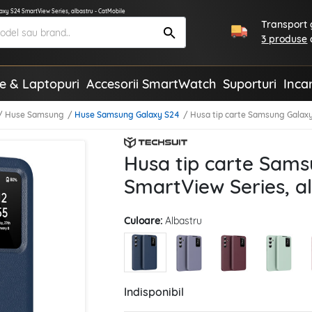
axy S24 SmartView Series, albastru - CatMobile
Transport g
3 produse
te & Laptopuri
Accesorii SmartWatch
Suporturi
Inca
Huse Samsung
Huse Samsung Galaxy S24
Husa tip carte Samsung Galaxy
Husa tip carte Sam
SmartView Series, a
Culoare:
Albastru
Indisponibil