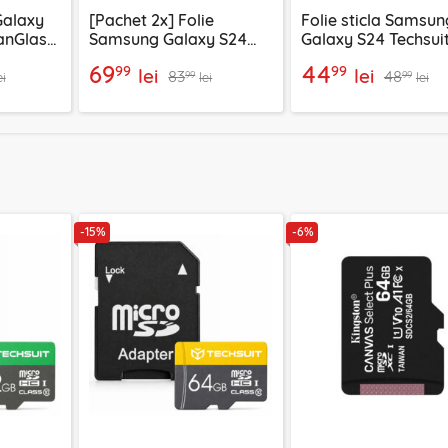
Galaxy
[Pachet 2x] Folie
Folie sticla Samsun
tanGlass
Samsung Galaxy S24
Galaxy S24 Techsuit
acy
Techsuit TitanGlass
Privacy Full Glue, n
69
44
99
99
lei
lei
83
48
CrystalHD, privacy
99
99
ei
lei
lei
-15%
-6%