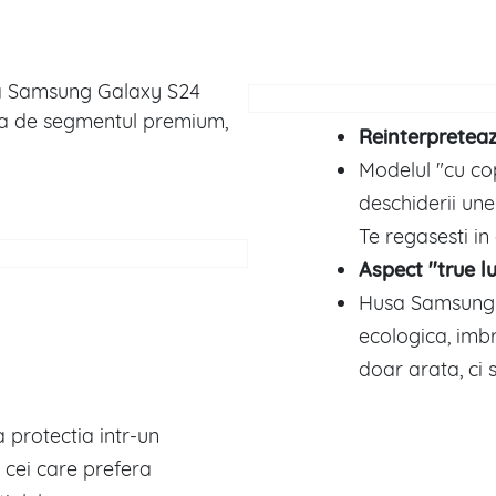
 Samsung Galaxy S24
mna de segmentul premium,
Reinterpreteaz
Modelul "cu co
deschiderii une
Te regasesti in
Aspect ''true l
Husa Samsung G
ecologica, imbr
doar arata, ci
 protectia intr-un
u cei care prefera