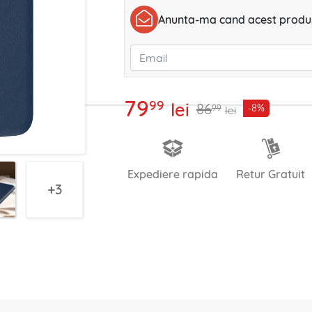
Anunta-ma cand acest produs
79
99
lei
86
-8%
99
lei
Expediere rapida
Retur Gratuit
3