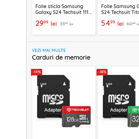
Folie sticla Samsung
Folie Samsung 
Galaxy S24 Techsuit 111D
S24 Techsuit Ti
Full Glue Full Cover,
CrystalHD, priv
29
54
99
99
lei
lei
33
60
negru
99
99
lei
l
VEZI MAI MULTE
Carduri de memorie
-14%
-18%