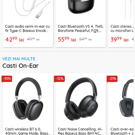
Casti audio semi-in-ear cu
Casti Bluetooth V5.4, TWS,
Casti stereo 
fir Type-C Baseus Encok
Borofone Peaceful, FQ9,
cu microfon Li
CZ19, alb
negru
1.2m, alb
99
99
99
42
55
39
99
99
49
64
4
lei
lei
lei
lei
lei
VEZI MAI MULTE
Casti On-Ear
-10%
-12%
-21%
Casti wireless BT 6.0,
Casti Noise Cancelling, Hi-
Casti over-ear
40mm, Game Mode, Bass
Res Baseus Bass BH1 NC,
Bluetooth + J