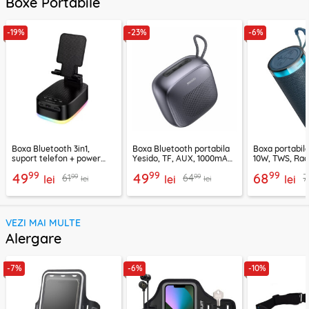
Boxe Portabile
-19%
-23%
-6%
Boxa Bluetooth 3in1,
Boxa Bluetooth portabila
Boxa portabil
suport telefon + power
Yesido, TF, AUX, 1000mAh,
10W, TWS, Rad
bank, Borofone Marea,
YSW24, negru
Borofone Loud
99
99
99
49
49
68
99
99
61
64
7
BR200
lei
lei
lei
lei
lei
VEZI MAI MULTE
Alergare
-7%
-6%
-10%