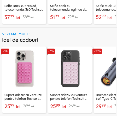
Selfie stick cu trepied,
Selfie stick cu
Selfie stick B
telecomanda, 360 Techsuit
telecomanda, oglinda si
telecomanda, 
L11, 73cm
LED Techsuit K13
K28, 175cm
99
99
99
37
51
52
99
99
58
79
8
lei
lei
lei
lei
lei
VEZI MAI MULTE
Idei de cadouri
-3%
-3%
-21%
Suport adeziv cu ventuze
Suport adeziv cu ventuze
Bricheta elect
pentru telefon Techsuit
pentru telefon Techsuit
6W, Type-C Te
SPP-PAD
SL-PAD, roz
SmokeX ML1, g
99
99
99
25
25
29
99
99
26
26
3
lei
lei
lei
lei
lei