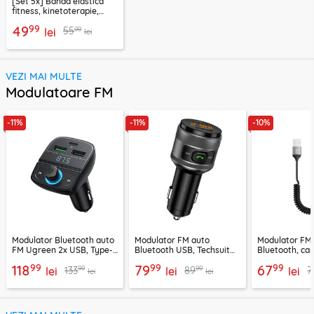
[Set 5x] Banda elastica
fitness, kinetoterapie,
exercitii, sport Techsuit
99
49
99
55
lei
lei
VEZI MAI MULTE
Modulatoare FM
-11%
-11%
-10%
Modulator Bluetooth auto
Modulator FM auto
Modulator FM
FM Ugreen 2x USB, Type-
Bluetooth USB, Techsuit
Bluetooth, car
C, MicroSD, negru, 80910
VoltTune MFM1
YAU32, negru
99
99
99
118
79
67
99
99
133
89
7
lei
lei
lei
lei
lei