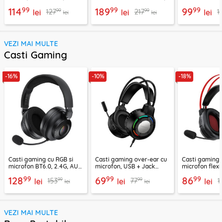
Boost, Acefast H13
negru, A0203703
EP10, 400mAh
99
99
99
114
189
99
99
99
127
217
1
lei
lei
lei
lei
lei
VEZI MAI MULTE
Casti Gaming
-16%
-10%
-18%
Casti gaming cu RGB si
Casti gaming over-ear cu
Casti gaming c
microfon BT6.0, 2.4G, AUX
microfon, USB + Jack
microfon flexi
Acefast H15
3.5mm, Borofone Wave,
H16, 2m
99
99
99
128
69
86
99
99
153
77
1
lei
BO112
lei
lei
lei
lei
VEZI MAI MULTE