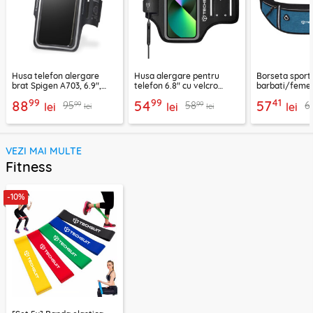
Husa telefon alergare
Husa alergare pentru
Borseta sport
brat Spigen A703, 6.9",
telefon 6.8" cu velcro
barbati/femei
negru
Techsuit TH20, negru
CWB3, albastr
99
99
41
88
54
57
99
99
95
58
6
lei
lei
lei
lei
lei
VEZI MAI MULTE
Fitness
-10%