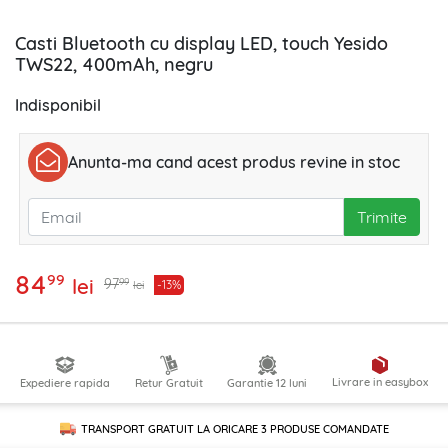
Casti Bluetooth cu display LED, touch Yesido
TWS22, 400mAh, negru
Indisponibil
Anunta-ma cand acest produs revine in stoc
Trimite
84
99
lei
99
97
-13%
lei
Livrare in easybox
Expediere rapida
Retur Gratuit
Garantie 12 luni
TRANSPORT GRATUIT LA ORICARE
3 PRODUSE
COMANDATE