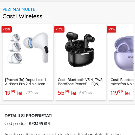
VEZI MAI MULTE
Casti Wireless
-13%
-13%
-9%
[Pachet 3x] Dopuri casti
Casti Bluetooth V5.4, TWS,
Casti Bluetoo
AirPods Pro 2 din silicon
Borofone Peaceful, FQ9,
microfon Nois
premium Techsuit ET1, alb
negru
Ugreen, mov,
99
99
99
19
55
119
99
99
22
64
1
lei
lei
lei
lei
lei
DETALII SI PROPRIETATI
Cod produs:
KF2349814
Aceste casti true wireless te invita sa-ti imbunatatesti rutina