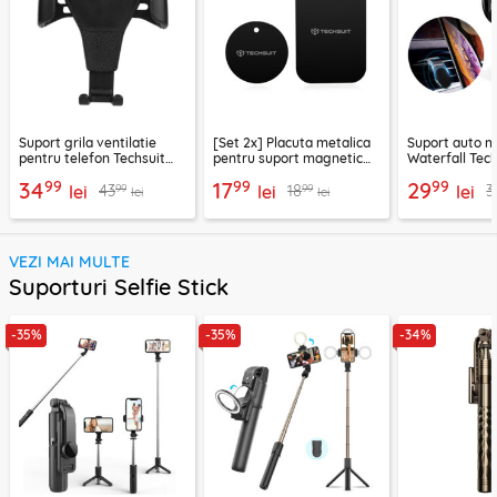
Suport grila ventilatie
[Set 2x] Placuta metalica
Suport auto m
pentru telefon Techsuit
pentru suport magnetic
Waterfall Tech
H01, negru
telefon Techsuit MP03,
negru / argint
99
99
99
34
17
29
99
99
43
18
3
lei
negru
lei
lei
lei
lei
VEZI MAI MULTE
Suporturi Selfie Stick
-35%
-35%
-34%