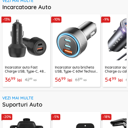
VEZI MAI MULTE
Incarcatoare Auto
-13%
-10%
-9%
Incarcator auto Fast
Incarcator auto bricheta
Incarcator aut
Charge USB, Type-C, 48W
USB, Type-C 60W Techsuit
Charge cu cab
Techsuit C7, negru
C6, arginsiu
Lisen, PD65W,
99
99
99
36
56
54
99
99
42
63
lei
lei
lei
lei
lei
VEZI MAI MULTE
Suporturi Auto
-20%
-5%
-18%