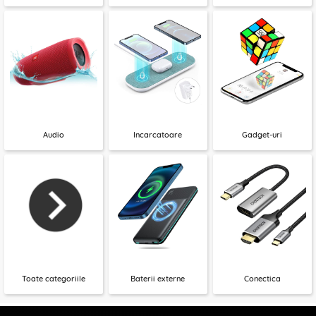
Audio
Incarcatoare
Gadget-uri
Toate categoriile
Baterii externe
Conectica