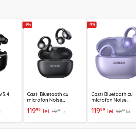
-9%
-9%
V5.4,
Casti Bluetooth cu
Casti Bluetooth cu
microfon Noise
microfon Noise
negru
Cancelling Ugreen,
Cancelling Ugreen,
119
119
99
99
lei
lei
131
131
negru, 45785
55430
99
99
i
lei
lei