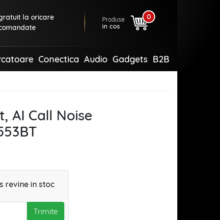
0
ratuit la oricare
Produse
in cos
comandate
rcatoare
Conectica
Audio
Gadgets
B2B
, AI Call Noise
E553BT
 revine in stoc
Trimite