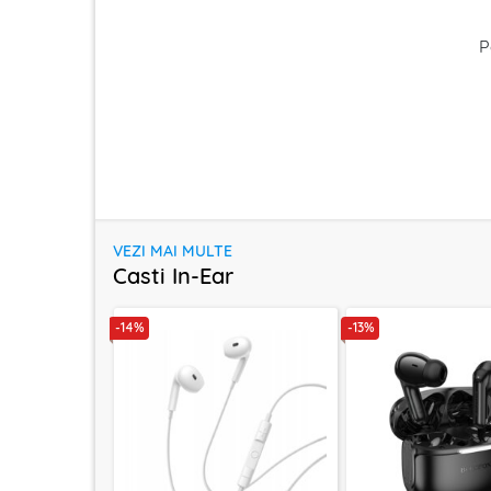
P
VEZI MAI MULTE
Casti In-Ear
-14%
-13%