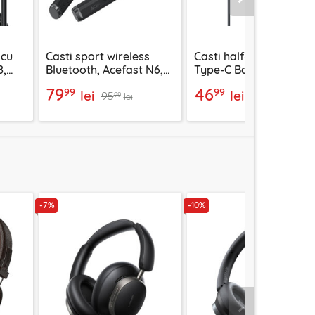
Urmatorul
 cu
Casti sport wireless
Casti half-in-ear cu fir
8,
Bluetooth, Acefast N6,
Type-C Baseus Encok
1000mAh, negru
CZ17, negru
79
46
99
99
lei
lei
95
54
99
99
lei
lei
-7%
-10%
Urmatorul