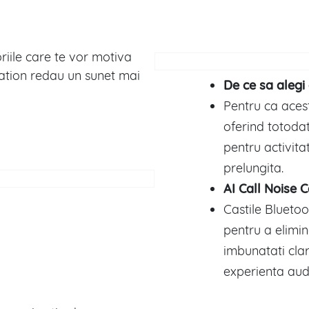
riile care te vor motiva
llation redau un sunet mai
De ce sa alegi
Pentru ca acest
oferind totodat
pentru activitat
prelungita.
AI Call Noise 
Castile Bluetoot
pentru a elimi
imbunatati clar
experienta audi