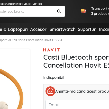
ll Noise Cancellation Havit E553BT - CatMobile
Transport g
3 produse
te & Laptopuri
Accesorii SmartWatch
Suporturi
Inca
sport, AI Call Noise Cancellation Havit E553BT
Casti Bluetooth sport
Cancellation Havit 
Indisponibil
Anunta-ma cand acest produs