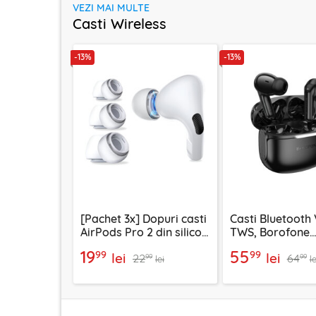
VEZI MAI MULTE
Casti Wireless
-13%
-13%
[Pachet 3x] Dopuri casti
Casti Bluetooth 
AirPods Pro 2 din silicon
TWS, Borofone
premium Techsuit ET1,
Peaceful, FQ9, 
19
55
99
99
lei
lei
22
64
alb
99
99
lei
le