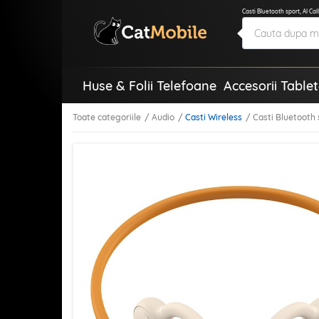
Casti Bluetooth sport, AI Ca
Huse & Folii Telefoane
Accesorii Table
Toate categoriile
Audio
Casti Wireless
Casti Bluetooth 