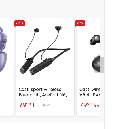
-16%
-13%
Urmatorul
Casti sport wireless
Casti wireless Bluetoo
Bluetooth, Acefast N6,
V5.4, IPX4, Mcdodo,
 mov,
1000mAh, negru
negru, HP-4490
79
79
99
99
lei
lei
95
92
99
99
lei
lei