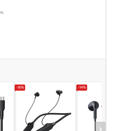
im
-16%
-14%