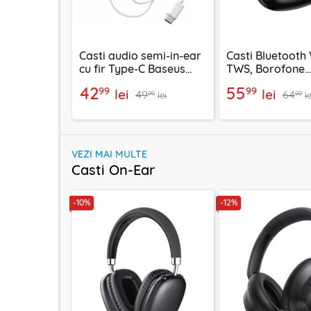
Casti audio semi-in-ear
Casti Bluetooth 
cu fir Type-C Baseus
TWS, Borofone
Encok CZ19, alb
Peaceful, FQ9, 
42
55
99
99
lei
lei
49
64
99
99
lei
le
VEZI MAI MULTE
Casti On-Ear
-10%
-12%