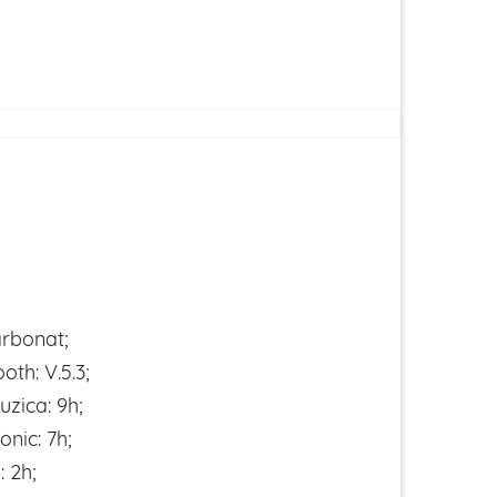
arbonat;
oth: V.5.3;
zica: 9h;
onic: 7h;
 2h;