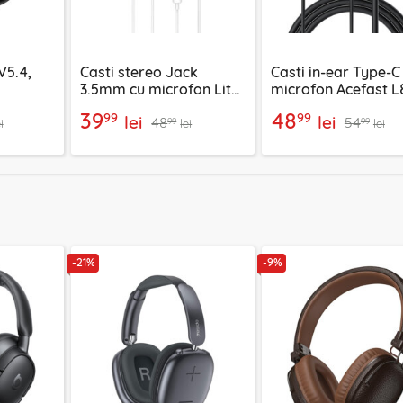
V5.4,
Casti stereo Jack
Casti in-ear Type-C
3.5mm cu microfon Lito
microfon Acefast L
negru
LF01A, 1.2m, alb
silicon, 1.2m, negru
39
48
99
99
lei
lei
48
54
99
99
i
lei
lei
-21%
-9%