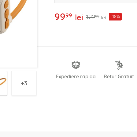
99
99
lei
122
-18%
99
lei
Expediere rapida
Retur Gratuit
3