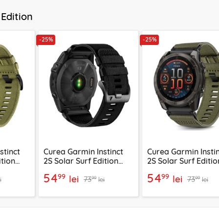
 Edition
-25%
-25%
stinct
Curea Garmin Instinct
Curea Garmin Insti
ition
2S Solar Surf Edition
2S Solar Surf Editio
, W070
Techsuit, negru, W070
Techsuit, verde inch
54
54
99
99
lei
lei
73
73
W070
99
99
i
lei
lei