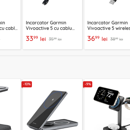
min
Incarcator Garmin
Incarcator Garmin
cu cablu
Vivoactive 5 cu cablu
Vivoactive 5 wirele
suit
USB 5W, 1m Techsuit
cablu USB 5W, 1m
33
36
99
99
lei
lei
35
38
TGC1
Techsuit TGC4
99
99
i
lei
lei
-10%
-9%