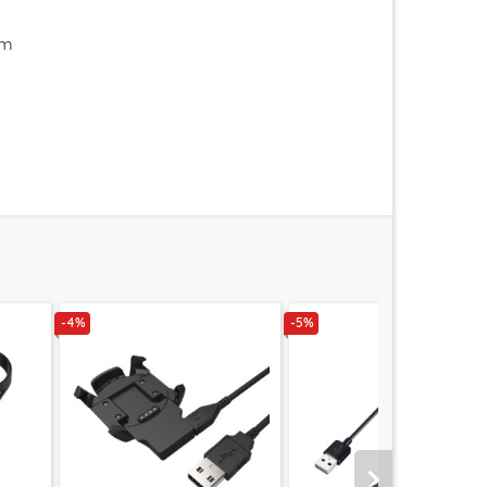
im
-4%
-5%