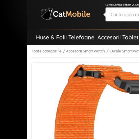
Curea Garmin Instinct 2S Sol
Huse & Folii Telefoane
Accesorii Table
Toate categoriile
Accesorii SmartWatch
Curele SmartWa