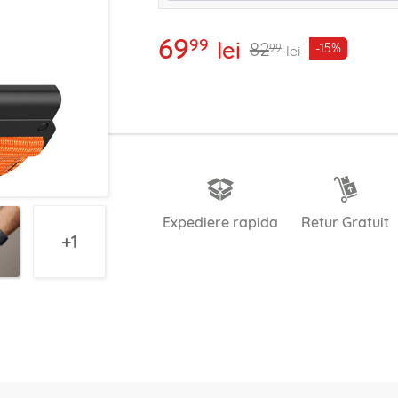
69
99
lei
82
-15%
99
lei
Expediere rapida
Retur Gratuit
1