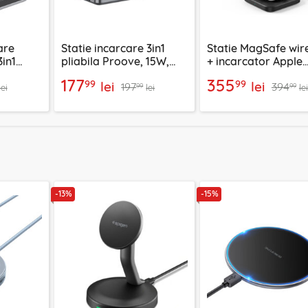
are
Statie incarcare 3in1
Statie MagSafe wir
in1
pliabila Proove, 15W,
+ incarcator Apple
gri, WSME15010003
Watch ESR HaloLoc
177
355
99
99
lei
lei
197
394
negru
99
99
lei
lei
lei
-13%
-15%