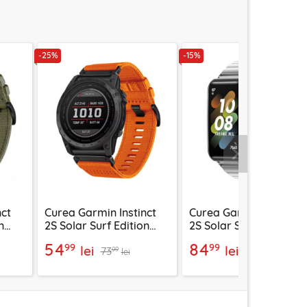
-25%
-15%
Urmatorul
nct
Curea Garmin Instinct
Curea Garmin Instinct
n
2S Solar Surf Edition
2S Solar Surf Edition
is,
Techsuit, portocaliu,
Techsuit, argintiu, W01
54
84
99
99
lei
lei
73
100
W070
99
99
lei
lei