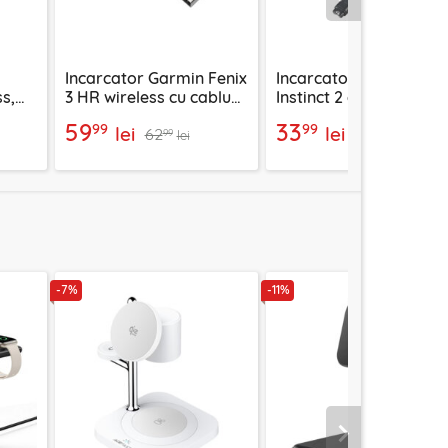
Urmatorul
Incarcator Garmin Fenix
Incarcator Garmin
ss,
3 HR wireless cu cablu
Instinct 2 cu cablu USB
USB, Techsuit TGC5
5W, 1m Techsuit TGC1
59
33
99
99
lei
lei
62
35
99
99
lei
lei
-7%
-11%
Urmatorul