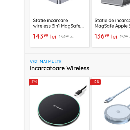
Statie incarcare
Statie de incarc
wireless 3in1 MagSafe,
MagSafe Apple 3
23W, 3A Acefast, E20
Proove, 15W,
143
136
99
99
lei
lei
154
151
WSOP15020003
99
99
lei
VEZI MAI MULTE
Incarcatoare Wireless
-11%
-12%