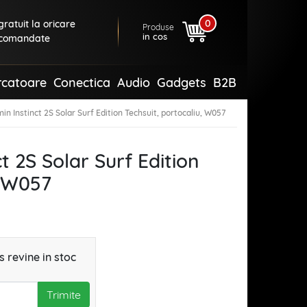
0
ratuit la oricare
Produse
in cos
comandate
rcatoare
Conectica
Audio
Gadgets
B2B
n Instinct 2S Solar Surf Edition Techsuit, portocaliu, W057
t 2S Solar Surf Edition
, W057
 revine in stoc
Trimite