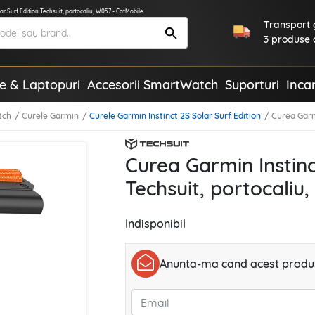
ar Surf Edition Techsuit, portocaliu, W057 - CatMobile
Transport g
3 produse
te & Laptopuri
Accesorii SmartWatch
Suporturi
Inca
tch
Curele Garmin
Curele Garmin Instinct 2S Solar Surf Edition
Curea Garmi
Curea Garmin Instinc
Techsuit, portocaliu
Indisponibil
Anunta-ma cand acest produs