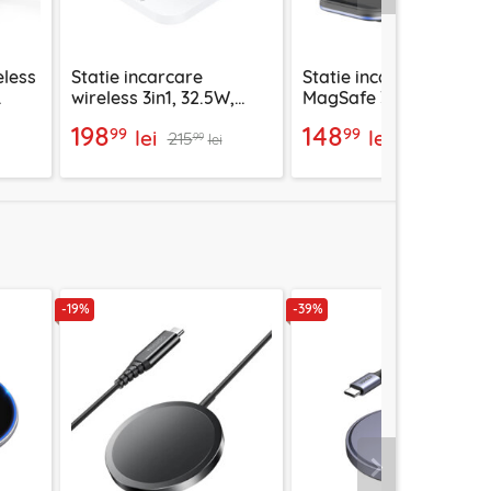
eless
Statie incarcare
Statie incarcare
wireless 3in1, 32.5W,
MagSafe 3in1 Proove,
k,
Acefast E39, alb
15W, WSEF15010001
198
148
99
99
lei
lei
215
168
99
99
lei
lei
-19%
-39%
Urmatorul