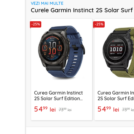
VEZI MAI MULTE
Curele Garmin Instinct 2S Solar Surf
-25%
-25%
Curea Garmin Instinct
Curea Garmin In
2S Solar Surf Edition
2S Solar Surf Ed
Techsuit, bleumarin,
Techsuit, verde
54
54
99
99
lei
lei
73
73
W070
99
99
lei
le