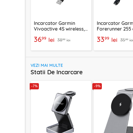
Incarcator Garmin
Incarcator Gar
Vivoactive 4S wireless,
Forerunner 255 
cablu USB 5W, 1m
USB 5W, 1m Tech
36
33
99
99
lei
lei
38
35
Techsuit TGC4
TGC1
99
99
lei
le
VEZI MAI MULTE
Statii De Incarcare
-7%
-9%