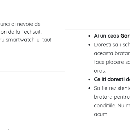
unci ai nevoie de
ion
de la Techsuit.
Ai un ceas
Gar
u smartwatch-ul tau!
Doresti sa-i s
aceasta bratara
face placere sa
oras.
Ce iti doresti 
Sa fie rezistent
bratara pentru 
conditiile. Nu 
acum!