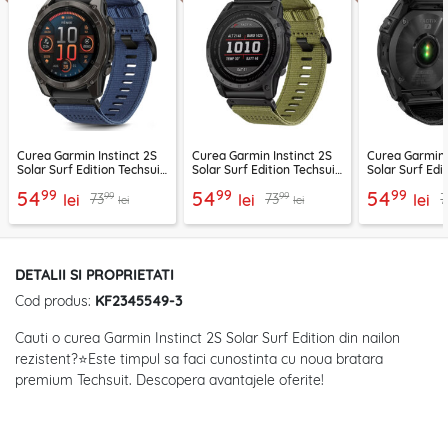
Curea Garmin Instinct 2S
Curea Garmin Instinct 2S
Curea Garmin 
Solar Surf Edition Techsuit,
Solar Surf Edition Techsuit,
Solar Surf Edi
bleumarin, W070
verde, W070
negru, W070
99
99
99
54
54
54
99
99
73
73
7
lei
lei
lei
lei
lei
DETALII SI PROPRIETATI
Cod produs:
KF2345549-3
Cauti o curea Garmin Instinct 2S Solar Surf Edition din nailon
rezistent?⭐Este timpul sa faci cunostinta cu noua bratara
premium Techsuit. Descopera avantajele oferite!