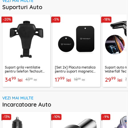
VEZI MAI MULTE
Suporturi Auto
-20%
-5%
-18%
Suport grila ventilatie
[Set 2x] Placuta metalica
Suport auto m
pentru telefon Techsuit
pentru suport magnetic
Waterfall Tech
H01, negru
telefon Techsuit MP03,
negru / argint
99
99
99
34
17
29
99
99
43
18
3
lei
negru
lei
lei
lei
lei
VEZI MAI MULTE
Incarcatoare Auto
-13%
-10%
-9%