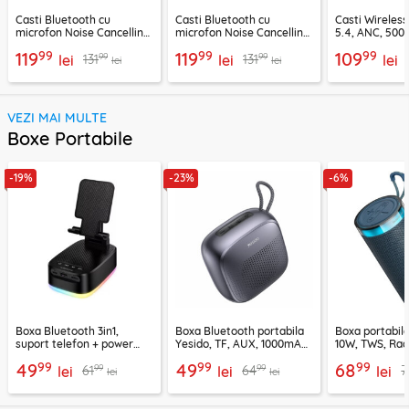
Casti Bluetooth cu
Casti Bluetooth cu
Casti Wireles
microfon Noise Cancelling
microfon Noise Cancelling
5.4, ANC, 500
Ugreen, mov, 55430
Ugreen, negru, 45785
Acefast H9, ar
99
99
99
119
119
109
99
99
131
131
lei
lei
lei
lei
lei
VEZI MAI MULTE
Boxe Portabile
-19%
-23%
-6%
Boxa Bluetooth 3in1,
Boxa Bluetooth portabila
Boxa portabil
suport telefon + power
Yesido, TF, AUX, 1000mAh,
10W, TWS, Rad
bank, Borofone Marea,
YSW24, negru
Borofone Loud
99
99
99
49
49
68
99
99
61
64
7
BR200
lei
lei
lei
lei
lei