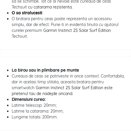
sa se schimbe. Tot ce ai nevoie este cureaua de ceas
Techsuit
cu catarama rezistenta.
O sa stralucesti
O bratara pentru ceas poate reprezenta un accesoriu
simplu, dar de efect. Pune-ti in evidenta tinuta cu ajutorul
curelei premium
Garmin Instinct 2S Solar Surf Edition
Techsuit.
La birou sau in plimbare pe munte
Cureaua de ceas se potriveste in orice context. Confortabila,
dar in acelasi timp stilata, aceasta bratara pentru
smartwatch
Garmin Instinct 2S Solar Surf Edition este
prietenul tau de nadejde oricand.
Dimensiuni curea:
Latime telescop: 20mm;
Latime la catarama: 20mm;
Lungime totala: 200mm.