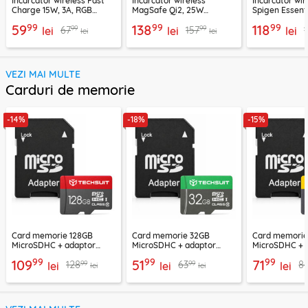
Incarcator wireless Fast
Incarcator wireless
Incarcator wir
Charge 15W, 3A, RGB
MagSafe Qi2, 25W
Spigen Essenti
Techsuit SlimChargX,
Ugreen, bleu, 55959
negru
99
99
99
59
138
118
99
99
67
157
CHWR031
lei
lei
lei
lei
lei
VEZI MAI MULTE
Carduri de memorie
-14%
-18%
-15%
Card memorie 128GB
Card memorie 32GB
Card memori
MicroSDHC + adaptor
MicroSDHC + adaptor
MicroSDHC + 
Techsuit THCM26, rosu
Techsuit THCM11, verde
Techsuit THCM
99
99
99
109
51
71
99
99
128
63
8
lei
lei
lei
lei
lei