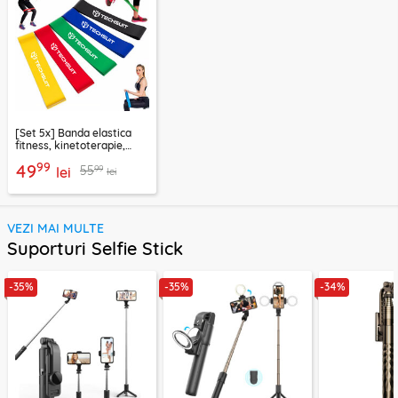
[Set 5x] Banda elastica
fitness, kinetoterapie,
exercitii, sport Techsuit
99
49
99
55
lei
lei
VEZI MAI MULTE
Suporturi Selfie Stick
-35%
-35%
-34%