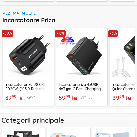
VEZI MAI MULTE
Incarcatoare Priza
-29%
-16%
-6%
Incarcator priza USB-C
Incarcator priza 4xUSB,
Incarcator re
PD20W, QC3.0 Techsuit
4xType-C Fast Charging
Quick Charge 
EasyPowerX, negru,
Techsuit OctaChargeX,
tip C Techsuit
99
99
99
39
59
89
99
99
56
71
9
CHPD038
lei
negru, CHPD224
lei
CHC2
lei
lei
lei
Categorii principale