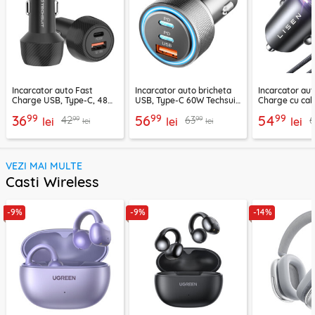
Incarcator auto Fast
Incarcator auto bricheta
Incarcator aut
Charge USB, Type-C, 48W
USB, Type-C 60W Techsuit
Charge cu cab
Techsuit C7, negru
C6, arginsiu
Lisen, PD65W,
99
99
99
36
56
54
99
99
42
63
lei
lei
lei
lei
lei
VEZI MAI MULTE
Casti Wireless
-9%
-9%
-14%