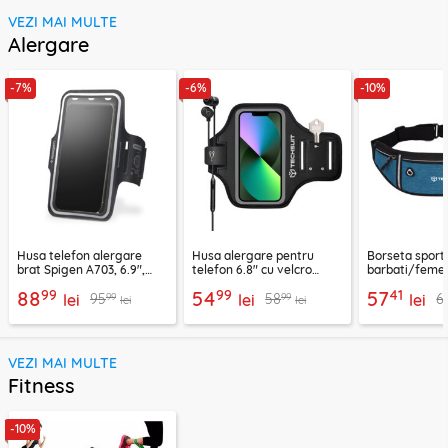
VEZI MAI MULTE
Alergare
-7%
-6%
-10%
Husa telefon alergare
Husa alergare pentru
Borseta sport
brat Spigen A703, 6.9",
telefon 6.8" cu velcro
barbati/femei
negru
Techsuit TH20, negru
CWB3, albastr
99
99
41
88
54
57
99
99
95
58
6
lei
lei
lei
lei
lei
VEZI MAI MULTE
Fitness
-10%