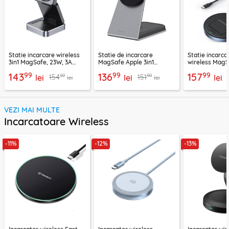
Statie incarcare wireless
Statie de incarcare
Statie incarca
3in1 MagSafe, 23W, 3A
MagSafe Apple 3in1
wireless MagS
Acefast, E20
Proove, 15W,
Ugreen, 9066
99
99
99
143
136
157
99
99
154
151
lei
WSOP15020003
lei
lei
lei
lei
VEZI MAI MULTE
Incarcatoare Wireless
-11%
-12%
-13%