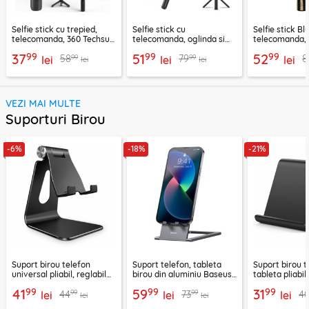
Selfie stick cu trepied,
Selfie stick cu
Selfie stick B
telecomanda, 360 Techsuit
telecomanda, oglinda si
telecomanda, 
L11, 73cm
LED Techsuit K13
K28, 175cm
99
99
99
37
51
52
99
99
58
79
8
lei
lei
lei
lei
lei
VEZI MAI MULTE
Suporturi Birou
-6%
-18%
-21%
Suport birou telefon
Suport telefon, tableta
Suport birou t
universal pliabil, reglabil
birou din aluminiu Baseus,
tableta pliabil
aluminiu Techsuit Z4A,
LUKP000013
negru, ABS-B
99
99
99
41
59
31
99
99
44
73
4
negru
lei
lei
lei
lei
lei