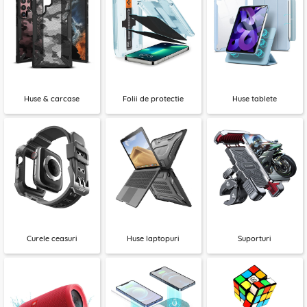
Huse & carcase
Folii de protectie
Huse tablete
Curele ceasuri
Huse laptopuri
Suporturi