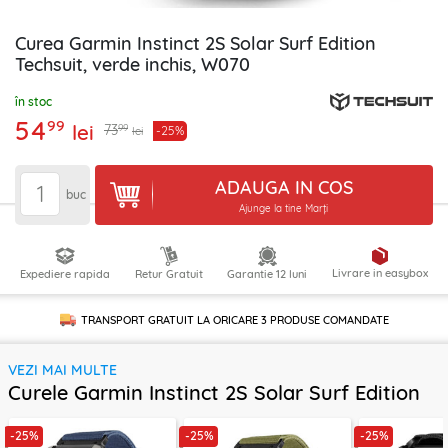
Curea Garmin Instinct 2S Solar Surf Edition
Techsuit, verde inchis, W070
în stoc
54
99
lei
99
73
-25%
lei
ADAUGA IN COS
buc
Ajunge la tine Marți
Livrare in easybox
Expediere rapida
Retur Gratuit
Garantie 12 luni
TRANSPORT GRATUIT LA ORICARE
3 PRODUSE
COMANDATE
VEZI MAI MULTE
Curele Garmin Instinct 2S Solar Surf Edition
-25%
-25%
-25%