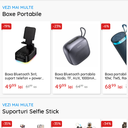
VEZI MAI MULTE
Boxe Portabile
-19%
-23%
-6%
Boxa Bluetooth 3in1,
Boxa Bluetooth portabila
Boxa portabil
suport telefon + power
Yesido, TF, AUX, 1000mAh,
10W, TWS, Rad
bank, Borofone Marea,
YSW24, negru
Borofone Loud
99
99
99
49
49
68
99
99
61
64
7
BR200
lei
lei
lei
lei
lei
VEZI MAI MULTE
Suporturi Selfie Stick
-35%
-35%
-34%