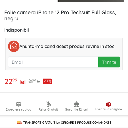
Folie camera iPhone 12 Pro Techsuit Full Glass,
negru
Indisponibil
Anunta-ma cand acest produs revine in stoc
Trimite
22
99
lei
99
26
-14%
lei
Livrare in easybox
Expediere rapida
Retur Gratuit
Garantie 12 luni
TRANSPORT GRATUIT LA ORICARE
3 PRODUSE
COMANDATE