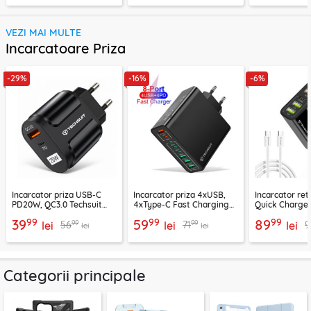
VEZI MAI MULTE
Incarcatoare Priza
-29%
-16%
-6%
Incarcator priza USB-C
Incarcator priza 4xUSB,
Incarcator re
PD20W, QC3.0 Techsuit
4xType-C Fast Charging
Quick Charge 
EasyPowerX, negru,
Techsuit OctaChargeX,
tip C Techsuit
99
99
99
39
59
89
99
99
56
71
9
CHPD038
lei
negru, CHPD224
lei
CHC2
lei
lei
lei
Categorii principale