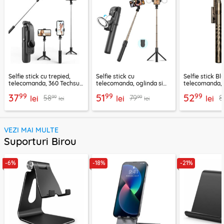
Selfie stick cu trepied,
Selfie stick cu
Selfie stick B
telecomanda, 360 Techsuit
telecomanda, oglinda si
telecomanda, 
L11, 73cm
LED Techsuit K13
K28, 175cm
99
99
99
37
51
52
99
99
58
79
8
lei
lei
lei
lei
lei
VEZI MAI MULTE
Suporturi Birou
-6%
-18%
-21%