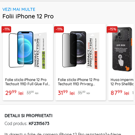
VEZI MAI MULTE
Folii iPhone 12 Pro
-11%
-11%
-15%
Folie sticla iPhone 12 Pro
Folie sticla iPhone 12 Pro
Husa imperme
Techsuit 111D Full Glue Full
Techsuit 111D Privacy
12 Pro ShellBo
Cover, negru
Full Glue, negru
Waterproof IP
99
99
99
29
31
87
99
99
33
35
1
lei
lei
lei
lei
lei
DETALII SI PROPRIETATI
Cod produs:
KF2315673
Iti doresti o folie de camera iPhone 12 Pro rezistenta?⭐Alege