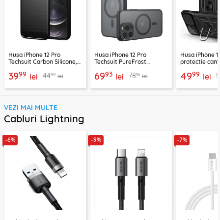
Husa iPhone 12 Pro
Husa iPhone 12 Pro
Husa iPhone 1
Techsuit Carbon Silicone,
Techsuit PureFrost
protectie cam
negru
MagSafe, negru frost
CamShield Ser
99
93
99
39
69
49
99
16
44
78
lei
lei
lei
lei
lei
VEZI MAI MULTE
Cabluri Lightning
-6%
-9%
-7%