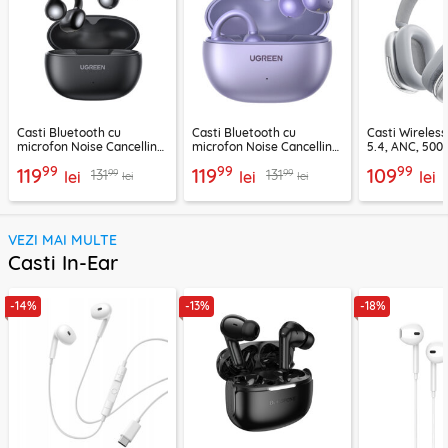
Casti Bluetooth cu
Casti Bluetooth cu
Casti Wireles
microfon Noise Cancelling
microfon Noise Cancelling
5.4, ANC, 500
Ugreen, negru, 45785
Ugreen, mov, 55430
Acefast H9, ar
99
99
99
119
119
109
99
99
131
131
lei
lei
lei
lei
lei
VEZI MAI MULTE
Casti In-Ear
-14%
-13%
-18%