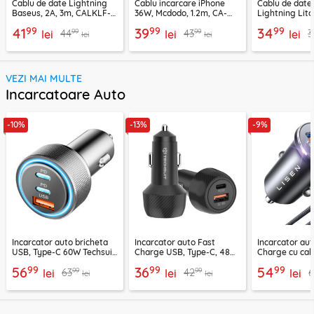
Cablu de date Lightning
Cablu incarcare iPhone
Cablu de date
Baseus, 2A, 3m, CALKLF-
36W, Mcdodo, 1.2m, CA-
Lightning Lito
RG1
2850
LD04CL
99
99
99
41
39
34
99
99
44
43
3
lei
lei
lei
lei
lei
VEZI MAI MULTE
Incarcatoare Auto
-10%
-13%
-9%
Incarcator auto bricheta
Incarcator auto Fast
Incarcator aut
USB, Type-C 60W Techsuit
Charge USB, Type-C, 48W
Charge cu cab
C6, arginsiu
Techsuit C7, negru
Lisen, PD65W,
99
99
99
56
36
54
99
99
63
42
lei
lei
lei
lei
lei