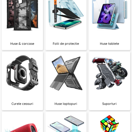
Huse & carcase
Folii de protectie
Huse tablete
Curele ceasuri
Huse laptopuri
Suporturi