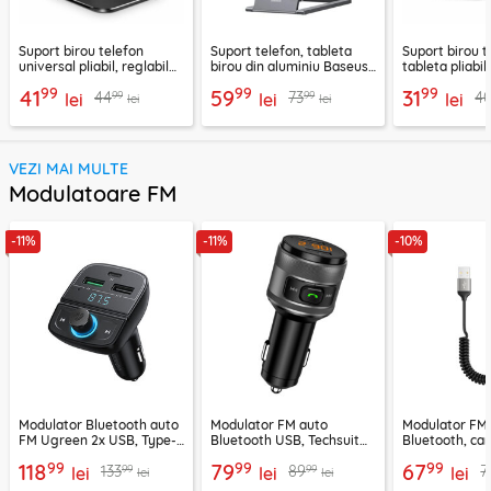
Suport birou telefon
Suport telefon, tableta
Suport birou t
universal pliabil, reglabil
birou din aluminiu Baseus,
tableta pliabil
aluminiu Techsuit Z4A,
LUKP000013
negru, ABS-B
99
99
99
41
59
31
99
99
44
73
4
negru
lei
lei
lei
lei
lei
VEZI MAI MULTE
Modulatoare FM
-11%
-11%
-10%
Modulator Bluetooth auto
Modulator FM auto
Modulator FM
FM Ugreen 2x USB, Type-
Bluetooth USB, Techsuit
Bluetooth, car
C, MicroSD, negru, 80910
VoltTune MFM1
YAU32, negru
99
99
99
118
79
67
99
99
133
89
7
lei
lei
lei
lei
lei