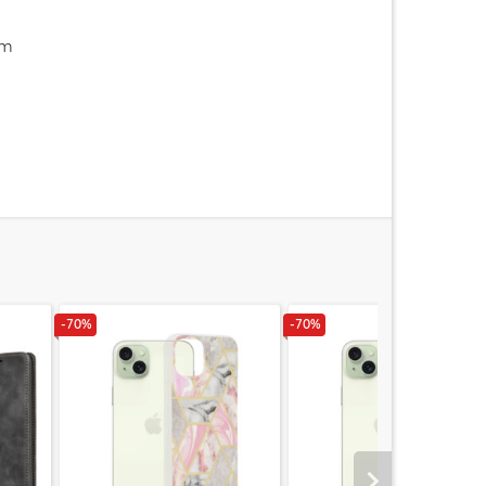
im
-70%
-70%