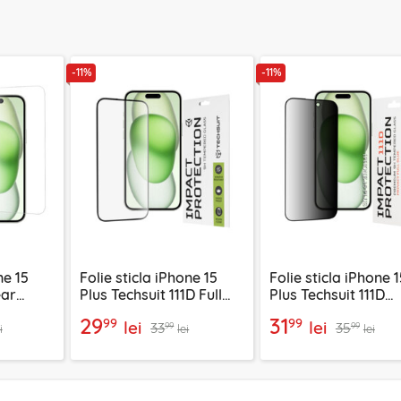
-11%
-11%
ne 15
Folie sticla iPhone 15
Folie sticla iPhone 1
ear
Plus Techsuit 111D Full
Plus Techsuit 111D
Glue Full Cover, negru
Privacy Full Glue, n
29
31
99
99
lei
lei
33
35
99
99
i
lei
lei