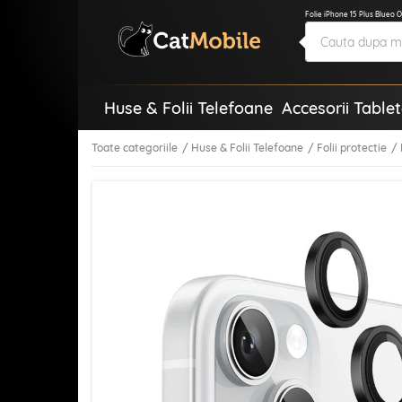
Folie iPhone 15 Plus Blueo 
Huse & Folii Telefoane
Accesorii Table
Toate categoriile
Huse & Folii Telefoane
Folii protectie