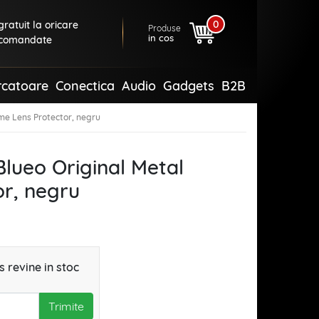
0
ratuit la oricare
Produse
in cos
comandate
rcatoare
Conectica
Audio
Gadgets
B2B
ame Lens Protector, negru
 Blueo Original Metal
r, negru
 revine in stoc
Trimite