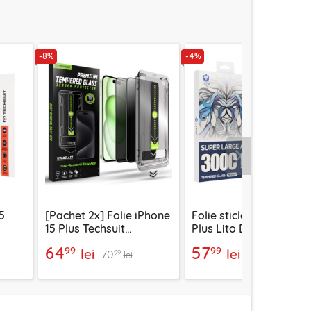
-8%
-4%
Urmatorul
5
[Pachet 2x] Folie iPhone
Folie sticla iPhone 15
15 Plus Techsuit
Plus Lito D+ Max
egru
TitanGlass FullCover,
Privacy 300C, negru
64
57
99
99
lei
lei
70
60
privacy
99
99
lei
lei