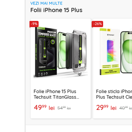
VEZI MAI MULTE
Folii iPhone 15 Plus
-9%
-26%
Folie iPhone 15 Plus
Folie sticla iPho
Techsuit TitanGlass
Plus Techsuit Cl
FullCover, privacy
Vision Glass,
49
29
99
99
lei
lei
54
40
transparenta
99
99
lei
le