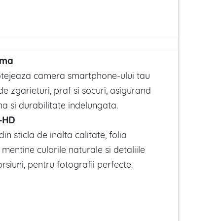
ima
otejeaza camera smartphone-ului tau
de zgarieturi, praf si socuri, asigurand
a si durabilitate indelungata.
a-HD
n sticla de inalta calitate, folia
entine culorile naturale si detaliile
orsiuni, pentru fotografii perfecte.