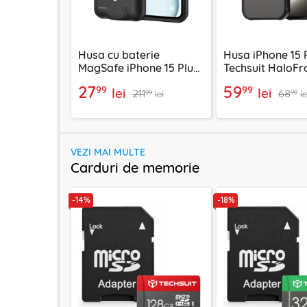
Husa cu baterie
Husa iPhone 15 
MagSafe iPhone 15 Plus
Techsuit HaloFro
Techsuit Power Pro,
MagSafe, negru
27
59
99
99
lei
lei
211
68
8500mAh
99
99
lei
le
VEZI MAI MULTE
Carduri de memorie
-14%
-18%