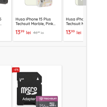
Urmatorul
5
Husa iPhone 15 Plus
Husa iPhone 15 Plus
Techsuit Marble, Pink
Techsuit Marble, Bloo
Hex
of Ruth Gray
13
13
99
99
lei
lei
46
46
99
99
lei
lei
-6%