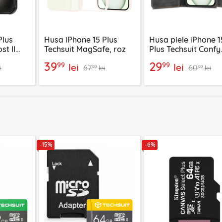
Plus
Husa iPhone 15 Plus
Husa piele iPhone 1
st II
Techsuit MagSafe, roz
Plus Techsuit Confy
Cover, negru
39
29
99
99
lei
lei
67
60
99
99
i
lei
lei
-15%
-6%