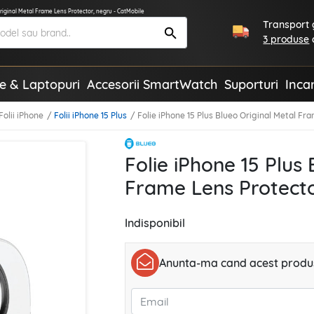
Original Metal Frame Lens Protector, negru - CatMobile
Transport g
3 produse
te & Laptopuri
Accesorii SmartWatch
Suporturi
Inca
Folii iPhone
Folii iPhone 15 Plus
Folie iPhone 15 Plus Blueo Original Metal Fr
Folie iPhone 15 Plus
Frame Lens Protecto
Indisponibil
Anunta-ma cand acest produs