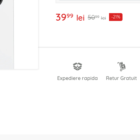
39
99
lei
50
-21%
99
lei
Expediere rapida
Retur Gratuit