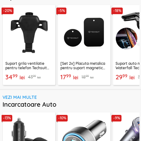
-20%
-5%
-18%
Suport grila ventilatie
[Set 2x] Placuta metalica
Suport auto m
pentru telefon Techsuit
pentru suport magnetic
Waterfall Tech
H01, negru
telefon Techsuit MP03,
negru / argint
99
99
99
34
17
29
99
99
43
18
3
lei
negru
lei
lei
lei
lei
VEZI MAI MULTE
Incarcatoare Auto
-13%
-10%
-9%