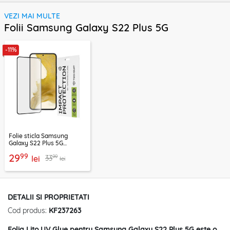
VEZI MAI MULTE
Folii Samsung Galaxy S22 Plus 5G
-11%
Folie sticla Samsung
Galaxy S22 Plus 5G
Techsuit 111D Full Glue Full
99
29
99
33
Cover, negru
lei
lei
DETALII SI PROPRIETATI
Cod produs:
KF237263
Folia Lito UV Glue pentru Samsung Galaxy S22 Plus 5G
este o