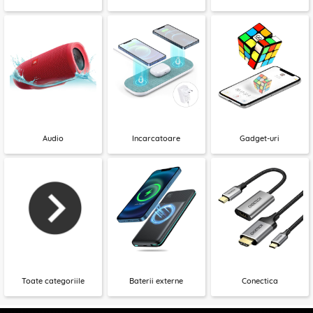
Audio
Incarcatoare
Gadget-uri
Toate categoriile
Baterii externe
Conectica