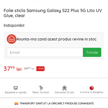
Folie sticla Samsung Galaxy S22 Plus 5G Lito UV
Glue, clear
Indisponibil
Anunta-ma cand acest produs revine in stoc
Trimite
37
99
lei
99
68
-44%
lei
Livrare in easybox
Expediere rapida
Retur Gratuit
Garantie 12 luni
TRANSPORT GRATUIT LA ORICARE
3 PRODUSE
COMANDATE