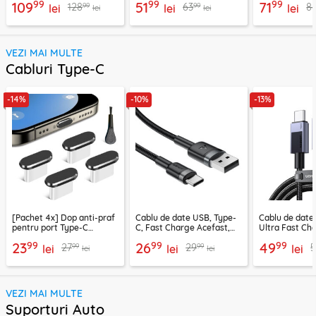
99
99
99
109
51
71
99
99
128
63
8
lei
lei
lei
lei
lei
VEZI MAI MULTE
Cabluri Type-C
-14%
-10%
-13%
[Pachet 4x] Dop anti-praf
Cablu de date USB, Type-
Cablu de date
pentru port Type-C
C, Fast Charge Acefast,
Ultra Fast Ch
Techsuit AD1, negru
C22-04, 1.2m
2m Ugreen, gr
99
99
99
23
26
49
99
99
27
29
5
lei
lei
lei
lei
lei
VEZI MAI MULTE
Suporturi Auto