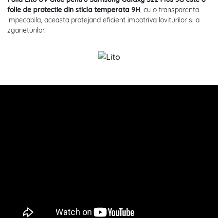
folie de protectie din sticla temperata 9H
, cu o transparenta
impecabila, aceasta protejand eficient impotriva loviturilor si a
zgarieturilor.