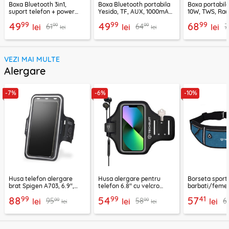
Boxa Bluetooth 3in1,
Boxa Bluetooth portabila
Boxa portabil
suport telefon + power
Yesido, TF, AUX, 1000mAh,
10W, TWS, Rad
bank, Borofone Marea,
YSW24, negru
Borofone Loud
99
99
99
49
49
68
99
99
61
64
7
BR200
lei
lei
lei
lei
lei
VEZI MAI MULTE
Alergare
-7%
-6%
-10%
Husa telefon alergare
Husa alergare pentru
Borseta sport
brat Spigen A703, 6.9",
telefon 6.8" cu velcro
barbati/femei
negru
Techsuit TH20, negru
CWB3, albastr
99
99
41
88
54
57
99
99
95
58
6
lei
lei
lei
lei
lei