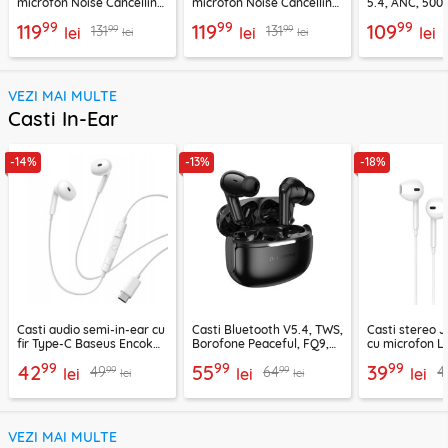
microfon Noise Cancelling
microfon Noise Cancelling
5.4, ANC, 500
Ugreen, negru, 45785
Ugreen, mov, 55430
Acefast H9, ar
99
99
99
119
119
109
99
99
131
131
lei
lei
lei
lei
lei
VEZI MAI MULTE
Casti In-Ear
-14%
-13%
-18%
Casti audio semi-in-ear cu
Casti Bluetooth V5.4, TWS,
Casti stereo 
fir Type-C Baseus Encok
Borofone Peaceful, FQ9,
cu microfon Li
CZ19, alb
negru
1.2m, alb
99
99
99
42
55
39
99
99
49
64
4
lei
lei
lei
lei
lei
VEZI MAI MULTE