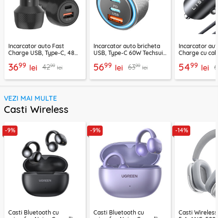
Incarcator auto Fast
Incarcator auto bricheta
Incarcator aut
Charge USB, Type-C, 48W
USB, Type-C 60W Techsuit
Charge cu cab
Techsuit C7, negru
C6, arginsiu
Lisen, PD65W,
99
99
99
36
56
54
99
99
42
63
lei
lei
lei
lei
lei
VEZI MAI MULTE
Casti Wireless
-9%
-9%
-14%
Casti Bluetooth cu
Casti Bluetooth cu
Casti Wireles