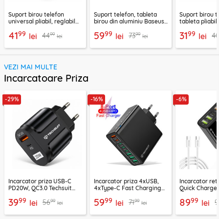
Suport birou telefon
Suport telefon, tableta
Suport birou t
universal pliabil, reglabil
birou din aluminiu Baseus,
tableta pliabil
aluminiu Techsuit Z4A,
LUKP000013
negru, ABS-B
99
99
99
41
59
31
99
99
44
73
4
negru
lei
lei
lei
lei
lei
VEZI MAI MULTE
Incarcatoare Priza
-29%
-16%
-6%
Incarcator priza USB-C
Incarcator priza 4xUSB,
Incarcator re
PD20W, QC3.0 Techsuit
4xType-C Fast Charging
Quick Charge 
EasyPowerX, negru,
Techsuit OctaChargeX,
tip C Techsuit
99
99
99
39
59
89
99
99
56
71
9
CHPD038
lei
negru, CHPD224
lei
CHC2
lei
lei
lei