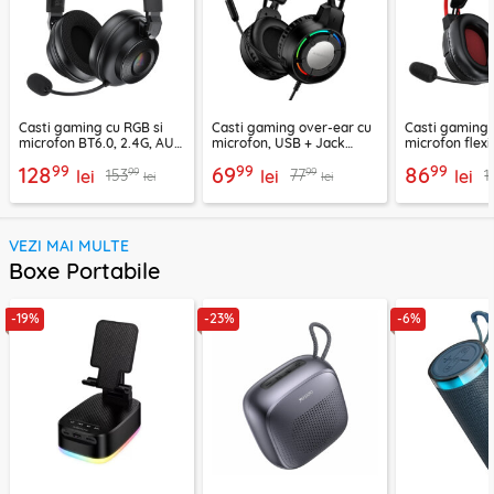
Casti gaming cu RGB si
Casti gaming over-ear cu
Casti gaming c
microfon BT6.0, 2.4G, AUX
microfon, USB + Jack
microfon flexi
Acefast H15
3.5mm, Borofone Wave,
H16, 2m
99
99
99
128
69
86
99
99
153
77
1
lei
BO112
lei
lei
lei
lei
VEZI MAI MULTE
Boxe Portabile
-19%
-23%
-6%