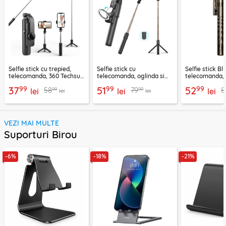
Selfie stick cu trepied,
Selfie stick cu
Selfie stick B
telecomanda, 360 Techsuit
telecomanda, oglinda si
telecomanda, 
L11, 73cm
LED Techsuit K13
K28, 175cm
99
99
99
37
51
52
99
99
58
79
8
lei
lei
lei
lei
lei
VEZI MAI MULTE
Suporturi Birou
-6%
-18%
-21%