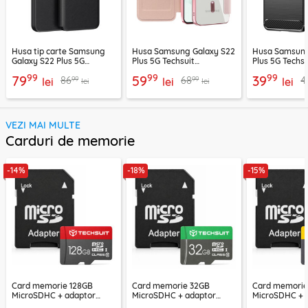
Husa tip carte Samsung
Husa Samsung Galaxy S22
Husa Samsung
Galaxy S22 Plus 5G
Plus 5G Techsuit
Plus 5G Techs
SmartView Series, negru
SmartMag Book Case, roz
Silicone, negr
99
99
99
79
59
39
99
99
86
68
4
lei
lei
lei
lei
lei
VEZI MAI MULTE
Carduri de memorie
-14%
-18%
-15%
Card memorie 128GB
Card memorie 32GB
Card memori
MicroSDHC + adaptor
MicroSDHC + adaptor
MicroSDHC + 
Techsuit THCM26, rosu
Techsuit THCM11, verde
Techsuit THCM