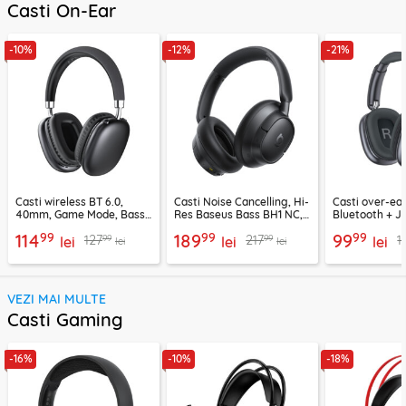
Casti On-Ear
-10%
-12%
-21%
Casti wireless BT 6.0,
Casti Noise Cancelling, Hi-
Casti over-ear
40mm, Game Mode, Bass
Res Baseus Bass BH1 NC,
Bluetooth + J
Boost, Acefast H13
negru, A0203703
EP10, 400mAh
99
99
99
114
189
99
99
99
127
217
1
lei
lei
lei
lei
lei
VEZI MAI MULTE
Casti Gaming
-16%
-10%
-18%