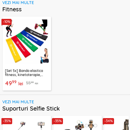
VEZI MAI MULTE
Fitness
-10%
[Set 5x] Banda elastica
fitness, kinetoterapie,
exercitii, sport Techsuit
99
49
99
55
lei
lei
VEZI MAI MULTE
Suporturi Selfie Stick
-35%
-35%
-34%