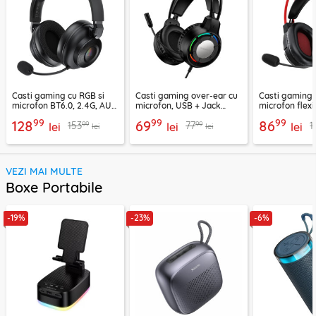
Casti gaming cu RGB si
Casti gaming over-ear cu
Casti gaming c
microfon BT6.0, 2.4G, AUX
microfon, USB + Jack
microfon flexi
Acefast H15
3.5mm, Borofone Wave,
H16, 2m
99
99
99
128
69
86
99
99
153
77
1
lei
BO112
lei
lei
lei
lei
VEZI MAI MULTE
Boxe Portabile
-19%
-23%
-6%