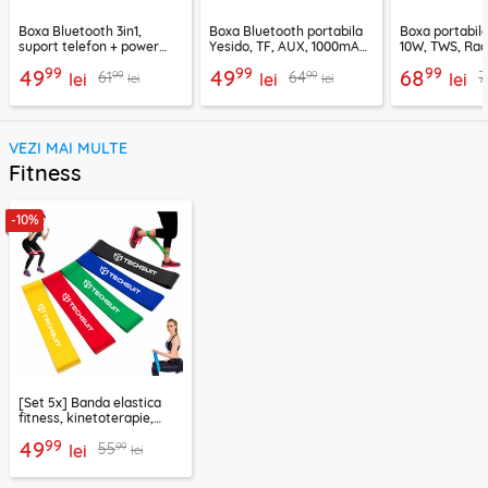
Boxa Bluetooth 3in1,
Boxa Bluetooth portabila
Boxa portabil
suport telefon + power
Yesido, TF, AUX, 1000mAh,
10W, TWS, Rad
bank, Borofone Marea,
YSW24, negru
Borofone Loud
99
99
99
49
49
68
99
99
61
64
7
BR200
lei
lei
lei
lei
lei
VEZI MAI MULTE
Fitness
-10%
[Set 5x] Banda elastica
fitness, kinetoterapie,
exercitii, sport Techsuit
99
49
99
55
lei
lei