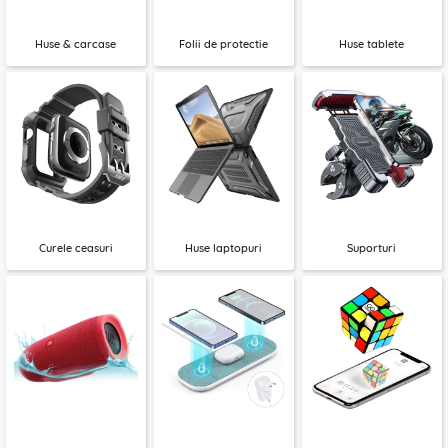
Huse & carcase
Folii de protectie
Huse tablete
Curele ceasuri
Huse laptopuri
Suporturi