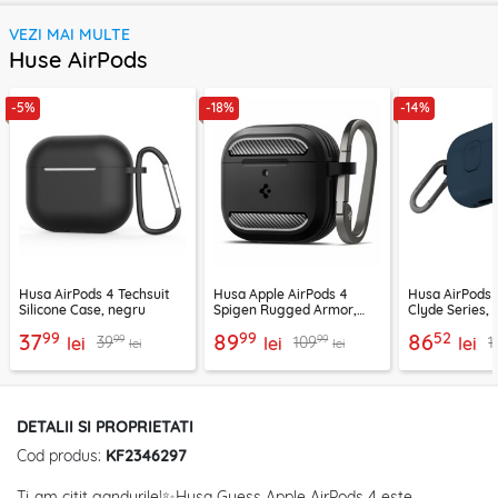
VEZI MAI MULTE
Huse AirPods
-5%
-18%
-14%
Husa AirPods 4 Techsuit
Husa Apple AirPods 4
Husa AirPods
Silicone Case, negru
Spigen Rugged Armor,
Clyde Series, 
holder metalic, negru
99
99
52
37
89
86
99
99
39
109
1
lei
lei
lei
lei
lei
DETALII SI PROPRIETATI
Cod produs:
KF2346297
Ti-am citit gandurile!✨Husa Guess Apple AirPods 4 este