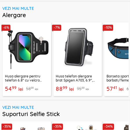
VEZI MAI MULTE
Alergare
-6%
-7%
-10%
Husa alergare pentru
Husa telefon alergare
Borseta sport
telefon 6.8" cu velcro
brat Spigen A703, 6.9",
barbati/femei
Techsuit TH20, negru
negru
CWB3, albastr
99
99
41
54
88
57
99
99
58
95
6
lei
lei
lei
lei
lei
VEZI MAI MULTE
Suporturi Selfie Stick
-35%
-35%
-34%