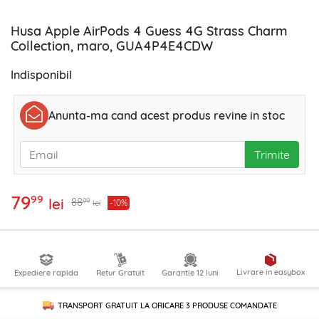
Husa Apple AirPods 4 Guess 4G Strass Charm
Collection, maro, GUA4P4E4CDW
Indisponibil
Anunta-ma cand acest produs revine in stoc
Trimite
79
99
lei
99
88
-10%
lei
Livrare in easybox
Expediere rapida
Retur Gratuit
Garantie 12 luni
TRANSPORT GRATUIT LA ORICARE
3 PRODUSE
COMANDATE