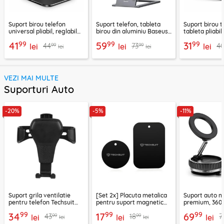
Suport birou telefon
Suport telefon, tableta
Suport birou t
universal pliabil, reglabil
birou din aluminiu Baseus,
tableta pliabil
aluminiu Techsuit Z4A,
LUKP000013
negru, ABS-B
99
99
99
41
59
31
99
99
44
73
4
negru
lei
lei
lei
lei
lei
VEZI MAI MULTE
Suporturi Auto
-20%
-5%
-11%
Suport grila ventilatie
[Set 2x] Placuta metalica
Suport auto m
pentru telefon Techsuit
pentru suport magnetic
premium, 360°
H01, negru
telefon Techsuit MP03,
VacuumGripX 
99
99
99
34
17
69
99
99
43
18
7
lei
negru
lei
lei
lei
lei