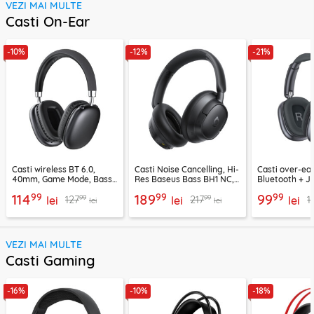
VEZI MAI MULTE
Casti On-Ear
-10%
-12%
-21%
Casti wireless BT 6.0,
Casti Noise Cancelling, Hi-
Casti over-ear
40mm, Game Mode, Bass
Res Baseus Bass BH1 NC,
Bluetooth + J
Boost, Acefast H13
negru, A0203703
EP10, 400mAh
99
99
99
114
189
99
99
99
127
217
1
lei
lei
lei
lei
lei
VEZI MAI MULTE
Casti Gaming
-16%
-10%
-18%