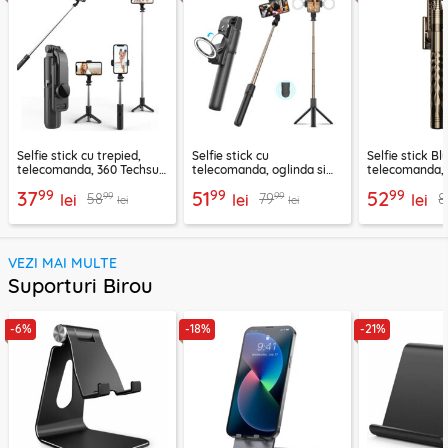
Selfie stick cu trepied,
Selfie stick cu
Selfie stick B
telecomanda, 360 Techsuit
telecomanda, oglinda si
telecomanda, 
L11, 73cm
LED Techsuit K13
K28, 175cm
99
99
99
37
51
52
99
99
58
79
8
lei
lei
lei
lei
lei
VEZI MAI MULTE
Suporturi Birou
-6%
-18%
-21%