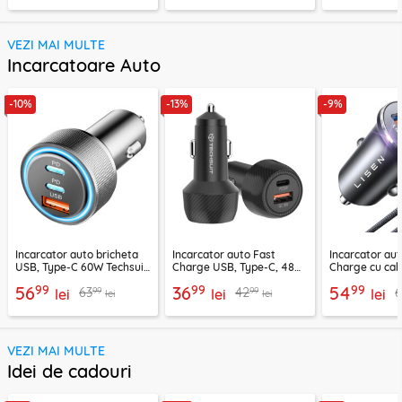
VEZI MAI MULTE
Incarcatoare Auto
-10%
-13%
-9%
Incarcator auto bricheta
Incarcator auto Fast
Incarcator aut
USB, Type-C 60W Techsuit
Charge USB, Type-C, 48W
Charge cu cab
C6, arginsiu
Techsuit C7, negru
Lisen, PD65W,
99
99
99
56
36
54
99
99
63
42
lei
lei
lei
lei
lei
VEZI MAI MULTE
Idei de cadouri