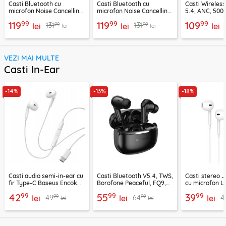
Casti Bluetooth cu
Casti Bluetooth cu
Casti Wireles
microfon Noise Cancelling
microfon Noise Cancelling
5.4, ANC, 500
Ugreen, negru, 45785
Ugreen, mov, 55430
Acefast H9, ar
99
99
99
119
119
109
99
99
131
131
lei
lei
lei
lei
lei
VEZI MAI MULTE
Casti In-Ear
-14%
-13%
-18%
Casti audio semi-in-ear cu
Casti Bluetooth V5.4, TWS,
Casti stereo 
fir Type-C Baseus Encok
Borofone Peaceful, FQ9,
cu microfon Li
CZ19, alb
negru
1.2m, alb
99
99
99
42
55
39
99
99
49
64
4
lei
lei
lei
lei
lei