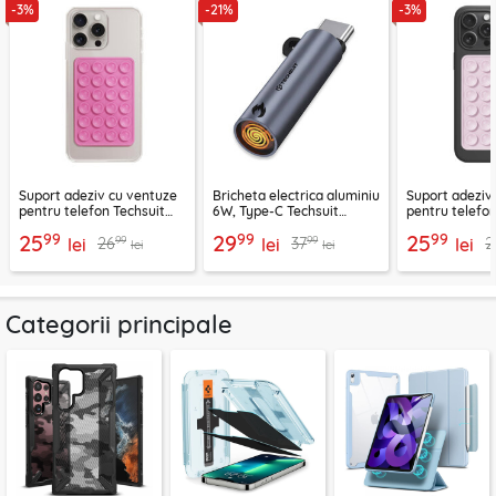
-3%
-21%
-3%
Suport adeziv cu ventuze
Bricheta electrica aluminiu
Suport adeziv
pentru telefon Techsuit
6W, Type-C Techsuit
pentru telefon
SPP-PAD
SmokeX ML1, gri
SL-PAD, roz
99
99
99
25
29
25
99
99
26
37
2
lei
lei
lei
lei
lei
Categorii principale