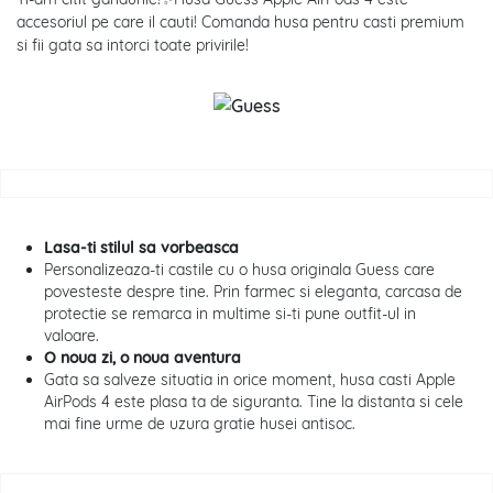
accesoriul pe care il cauti! Comanda husa pentru casti premium
si fii gata sa intorci toate privirile!
Lasa-ti stilul sa vorbeasca
Personalizeaza-ti castile cu o husa originala Guess care
povesteste despre tine. Prin farmec si eleganta, carcasa de
protectie se remarca in multime si-ti pune outfit-ul in
valoare.
O noua zi, o noua aventura
Gata sa salveze situatia in orice moment, husa casti Apple
AirPods 4 este plasa ta de siguranta. Tine la distanta si cele
mai fine urme de uzura gratie husei antisoc.