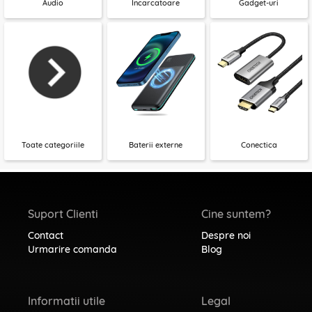
Audio
Incarcatoare
Gadget-uri
Toate categoriile
Baterii externe
Conectica
Suport Clienti
Cine suntem?
Contact
Despre noi
Urmarire comanda
Blog
Informatii utile
Legal