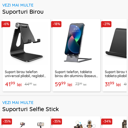
VEZI MAI MULTE
Suporturi Birou
-6%
-18%
-21%
Suport birou telefon
Suport telefon, tableta
Suport birou t
universal pliabil, reglabil
birou din aluminiu Baseus,
tableta pliabil
aluminiu Techsuit Z4A,
LUKP000013
negru, ABS-B
99
99
99
41
59
31
99
99
44
73
4
negru
lei
lei
lei
lei
lei
VEZI MAI MULTE
Suporturi Selfie Stick
-35%
-35%
-34%