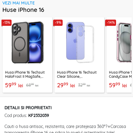
VEZI MAI MULTE
Huse iPhone 16
-13%
-9%
-14%
Husa iPhone 16 Techsuit
Husa iPhone 16 Techsuit
Husa iPhone 1
HaloFrost II MagSafe,
Clear Silicone,
CandyCase Ma
negru
transparenta
99
99
99
59
29
59
99
99
68
32
6
lei
lei
lei
lei
lei
DETALII SI PROPRIETATI
Cod produs:
KF2332039
Cauti o husa antisoc, rezistenta, care protejeaza 360°?⭐Carcasa
transparenta iPhone 16 se ridica la nivelul asteptarilor tale!