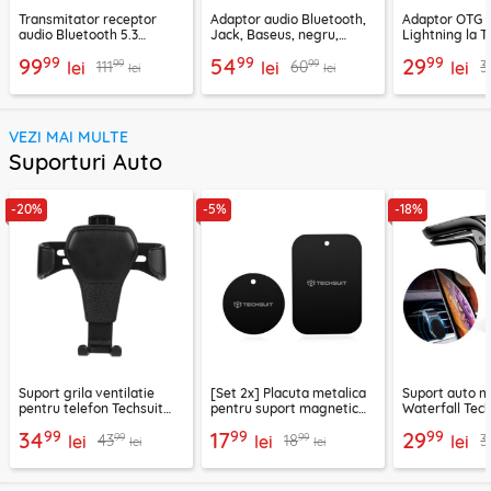
Transmitator receptor
Adaptor audio Bluetooth,
Adaptor OTG 
audio Bluetooth 5.3
Jack, Baseus, negru,
Lightning la T
Ugreen, CM596, negru
CABA01-01
Techsuit A11, g
99
99
99
99
54
29
99
99
111
60
3
lei
lei
lei
lei
lei
VEZI MAI MULTE
Suporturi Auto
-20%
-5%
-18%
Suport grila ventilatie
[Set 2x] Placuta metalica
Suport auto m
pentru telefon Techsuit
pentru suport magnetic
Waterfall Tech
H01, negru
telefon Techsuit MP03,
negru / argint
99
99
99
34
17
29
99
99
43
18
3
lei
negru
lei
lei
lei
lei