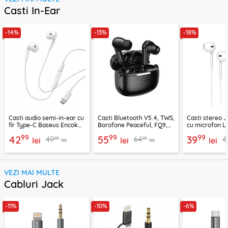
Casti In-Ear
-14%
-13%
-18%
Casti audio semi-in-ear cu
Casti Bluetooth V5.4, TWS,
Casti stereo 
fir Type-C Baseus Encok
Borofone Peaceful, FQ9,
cu microfon Li
CZ19, alb
negru
1.2m, alb
99
99
99
42
55
39
99
99
49
64
4
lei
lei
lei
lei
lei
VEZI MAI MULTE
Cabluri Jack
-11%
-10%
-6%