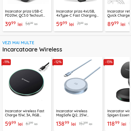
Incarcator priza USB-C
Incarcator priza 4xUSB,
Incarcator re
PD20W, QC3.0 Techsuit
4xType-C Fast Charging
Quick Charge 
EasyPowerX, negru,
Techsuit OctaChargeX,
tip C Techsuit
99
99
99
39
59
89
99
99
56
71
9
CHPD038
lei
negru, CHPD224
lei
CHC2
lei
lei
lei
VEZI MAI MULTE
Incarcatoare Wireless
-11%
-12%
-13%
Incarcator wireless Fast
Incarcator wireless
Incarcator wir
Charge 15W, 3A, RGB
MagSafe Qi2, 25W
Spigen Essenti
Techsuit SlimChargX,
Ugreen, bleu, 55959
negru
99
99
99
59
138
118
99
99
67
157
CHWR031
lei
lei
lei
lei
lei