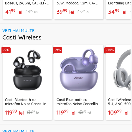
Baseus, 2A, 3m, CALKLF-
36W, Mcdodo, 1.2m, CA-
Lightning Lito
RG1
2850
LD04CL
99
99
99
41
39
34
99
99
44
43
3
lei
lei
lei
lei
lei
VEZI MAI MULTE
Casti Wireless
-9%
-9%
-14%
Casti Bluetooth cu
Casti Bluetooth cu
Casti Wireles
microfon Noise Cancelling
microfon Noise Cancelling
5.4, ANC, 500
Ugreen, negru, 45785
Ugreen, mov, 55430
Acefast H9, ar
99
99
99
119
119
109
99
99
131
131
lei
lei
lei
lei
lei
VEZI MAI MULTE