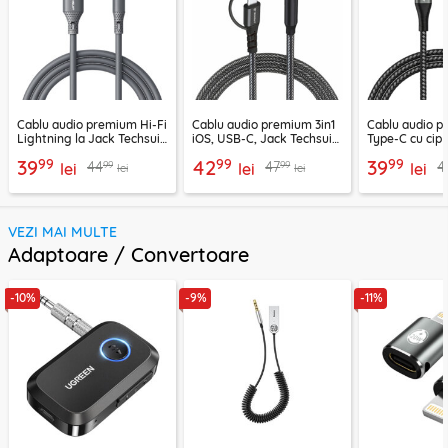
Cablu audio premium Hi-Fi
Cablu audio premium 3in1
Cablu audio 
Lightning la Jack Techsuit
iOS, USB-C, Jack Techsuit
Type-C cu cip
SoundFleX AC5
EchoSnap AC15, 1m
Techsuit Nexa
99
99
99
39
42
39
99
99
44
47
4
lei
lei
1m
lei
lei
lei
VEZI MAI MULTE
Adaptoare / Convertoare
-10%
-9%
-11%