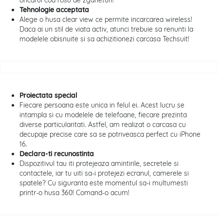
oricarui cod rosu de zgarieturi!
Tehnologie acceptata
Alege o husa clear view ce permite incarcarea wireless!
Daca ai un stil de viata activ, atunci trebuie sa renunti la
modelele obisnuite si sa achizitionezi carcasa Techsuit!
Proiectata special
Fiecare persoana este unica in felul ei. Acest lucru se
intampla si cu modelele de telefoane, fiecare prezinta
diverse particularitati. Astfel, am realizat o carcasa cu
decupaje precise care sa se potriveasca perfect cu iPhone
16
.
Declara-ti recunostinta
Dispozitivul tau iti protejeaza amintirile, secretele si
contactele, iar tu uiti sa-i protejezi ecranul, camerele si
spatele? Cu siguranta este momentul sa-i multumesti
printr-o husa 360! Comand-o acum!