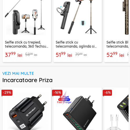
Selfie stick cu trepied,
Selfie stick cu
Selfie stick B
telecomanda, 360 Techsuit
telecomanda, oglinda si
telecomanda, 
L11, 73cm
LED Techsuit K13
K28, 175cm
99
99
99
37
51
52
99
99
58
79
8
lei
lei
lei
lei
lei
VEZI MAI MULTE
Incarcatoare Priza
-29%
-16%
-6%