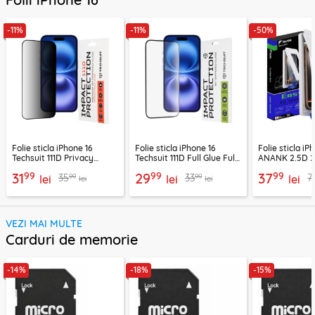
-11%
-11%
-50%
Folie sticla iPhone 16
Folie sticla iPhone 16
Folie sticla iP
Techsuit 111D Privacy
Techsuit 111D Full Glue Full
ANANK 2.5D 
Full Glue, negru
Cover, negru
Reinforced Sc
99
99
99
31
29
37
99
99
35
33
7
lei
lei
Protector, ne
lei
lei
lei
VEZI MAI MULTE
Carduri de memorie
-14%
-18%
-15%