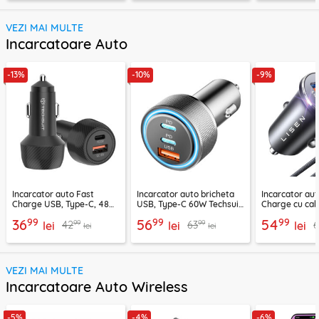
VEZI MAI MULTE
Incarcatoare Auto
-13%
-10%
-9%
Incarcator auto Fast
Incarcator auto bricheta
Incarcator aut
Charge USB, Type-C, 48W
USB, Type-C 60W Techsuit
Charge cu cab
Techsuit C7, negru
C6, arginsiu
Lisen, PD65W,
99
99
99
36
56
54
99
99
42
63
lei
lei
lei
lei
lei
VEZI MAI MULTE
Incarcatoare Auto Wireless
-5%
-4%
-6%