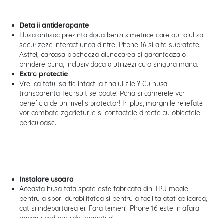
Detalii antiderapante
Husa antisoc prezinta doua benzi simetrice care au rolul sa
securizeze interactiunea dintre iPhone 16 si alte suprafete.
Astfel, carcasa blocheaza alunecarea si garanteaza o
prindere buna, inclusiv daca o utilizezi cu o singura mana.
Extra protectie
Vrei ca totul sa fie intact la finalul zilei? Cu husa
transparenta Techsuit se poate! Pana si camerele vor
beneficia de un invelis protector! In plus, marginile reliefate
vor combate zgarieturile si contactele directe cu obiectele
periculoase.
Instalare usoara
Aceasta husa fata spate este fabricata din TPU moale
pentru a spori durabilitatea si pentru a facilita atat aplicarea,
cat si indepartarea ei. Fara temeri! iPhone 16 este in afara