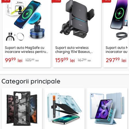
Suport auto MagSafe cu
Suport auto wireless
Suport auto M
incarcare wireless pentru
charging 15W Baseus,
incarcator aut
telefon 15W Techsuit
negru, CGZX000001
2B513
99
99
99
99
159
297
99
99
105
167
ChargeMagX HOLD253
lei
lei
lei
lei
lei
Categorii principale