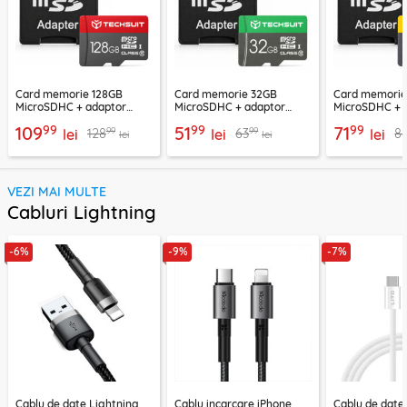
Card memorie 128GB
Card memorie 32GB
Card memori
MicroSDHC + adaptor
MicroSDHC + adaptor
MicroSDHC + 
Techsuit THCM26, rosu
Techsuit THCM11, verde
Techsuit THCM
99
99
99
109
51
71
99
99
128
63
8
lei
lei
lei
lei
lei
VEZI MAI MULTE
Cabluri Lightning
-6%
-9%
-7%
Cablu de date Lightning
Cablu incarcare iPhone
Cablu de date