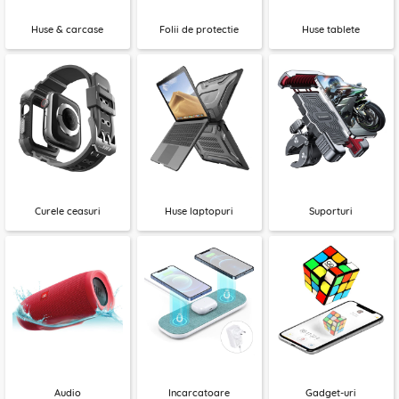
Huse & carcase
Folii de protectie
Huse tablete
Curele ceasuri
Huse laptopuri
Suporturi
Audio
Incarcatoare
Gadget-uri