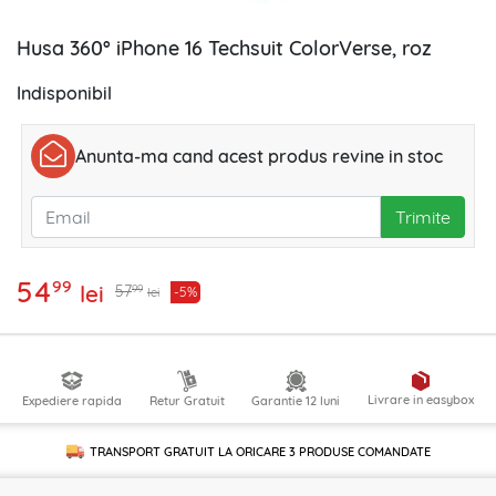
Husa 360° iPhone 16 Techsuit ColorVerse, roz
Indisponibil
Anunta-ma cand acest produs revine in stoc
Trimite
54
99
lei
99
57
-5%
lei
Livrare in easybox
Expediere rapida
Retur Gratuit
Garantie 12 luni
TRANSPORT GRATUIT LA ORICARE
3 PRODUSE
COMANDATE