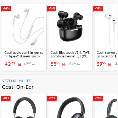
-14%
-13%
-18%
Casti audio semi-in-ear cu
Casti Bluetooth V5.4, TWS,
Casti stereo 
fir Type-C Baseus Encok
Borofone Peaceful, FQ9,
cu microfon Li
CZ19, alb
negru
1.2m, alb
99
99
99
42
55
39
99
99
49
64
4
lei
lei
lei
lei
lei
VEZI MAI MULTE
Casti On-Ear
-10%
-12%
-21%