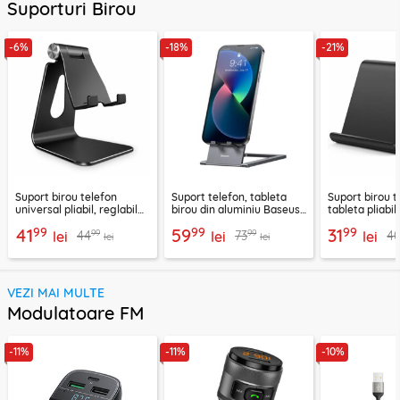
Suporturi Birou
-6%
-18%
-21%
Suport birou telefon
Suport telefon, tableta
Suport birou t
universal pliabil, reglabil
birou din aluminiu Baseus,
tableta pliabil
aluminiu Techsuit Z4A,
LUKP000013
negru, ABS-B
99
99
99
41
59
31
99
99
44
73
4
negru
lei
lei
lei
lei
lei
VEZI MAI MULTE
Modulatoare FM
-11%
-11%
-10%