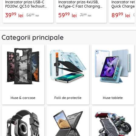
Incarcator priza USB-C
Incarcator priza 4xUSB,
Incarcator re
PD20W, QC3.0 Techsuit
4xType-C Fast Charging
Quick Charge 
EasyPowerX, negru,
Techsuit OctaChargeX,
tip C Techsuit
99
99
99
39
59
89
99
99
56
71
9
CHPD038
lei
negru, CHPD224
lei
CHC2
lei
lei
lei
Categorii principale
Huse & carcase
Folii de protectie
Huse tablete