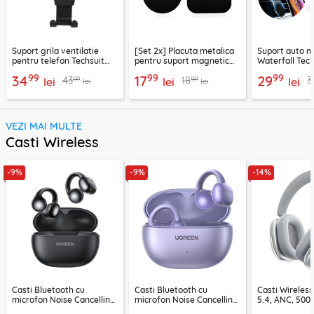
Suport grila ventilatie
[Set 2x] Placuta metalica
Suport auto m
pentru telefon Techsuit
pentru suport magnetic
Waterfall Tech
H01, negru
telefon Techsuit MP03,
negru / argint
99
99
99
34
17
29
99
99
43
18
3
lei
negru
lei
lei
lei
lei
VEZI MAI MULTE
Casti Wireless
-9%
-9%
-14%
Casti Bluetooth cu
Casti Bluetooth cu
Casti Wireles
microfon Noise Cancelling
microfon Noise Cancelling
5.4, ANC, 500
Ugreen, negru, 45785
Ugreen, mov, 55430
Acefast H9, ar