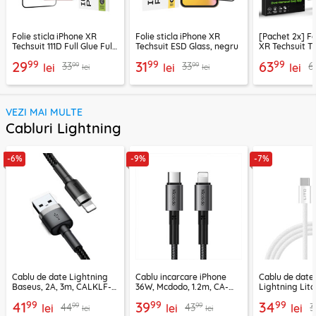
Folie sticla iPhone XR
Folie sticla iPhone XR
[Pachet 2x] Fo
Techsuit 111D Full Glue Full
Techsuit ESD Glass, negru
XR Techsuit T
Cover, negru
FullCover, ne
99
99
99
29
31
63
99
99
33
33
6
lei
lei
lei
lei
lei
VEZI MAI MULTE
Cabluri Lightning
-6%
-9%
-7%
Cablu de date Lightning
Cablu incarcare iPhone
Cablu de date
Baseus, 2A, 3m, CALKLF-
36W, Mcdodo, 1.2m, CA-
Lightning Lito
RG1
2850
LD04CL
99
99
99
41
39
34
99
99
44
43
3
lei
lei
lei
lei
lei