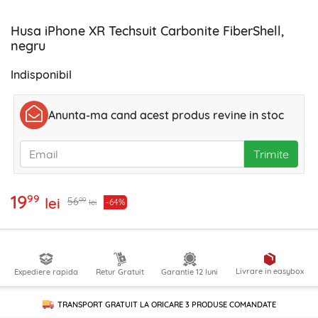
Husa iPhone XR Techsuit Carbonite FiberShell,
negru
Indisponibil
Anunta-ma cand acest produs revine in stoc
Trimite
19
99
lei
99
56
-64%
lei
Livrare in easybox
Expediere rapida
Retur Gratuit
Garantie 12 luni
TRANSPORT GRATUIT LA ORICARE
3 PRODUSE
COMANDATE