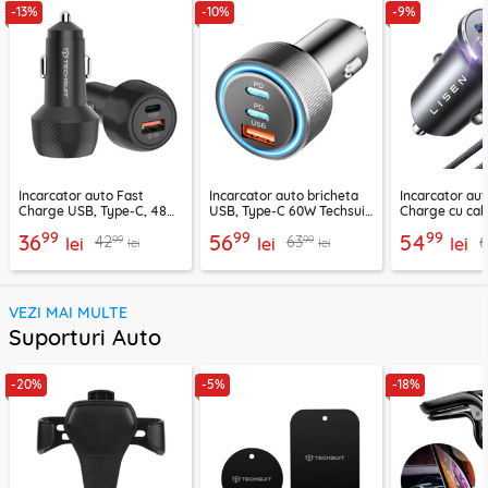
-13%
-10%
-9%
Incarcator auto Fast
Incarcator auto bricheta
Incarcator aut
Charge USB, Type-C, 48W
USB, Type-C 60W Techsuit
Charge cu cab
Techsuit C7, negru
C6, arginsiu
Lisen, PD65W,
99
99
99
36
56
54
99
99
42
63
lei
lei
lei
lei
lei
VEZI MAI MULTE
Suporturi Auto
-20%
-5%
-18%