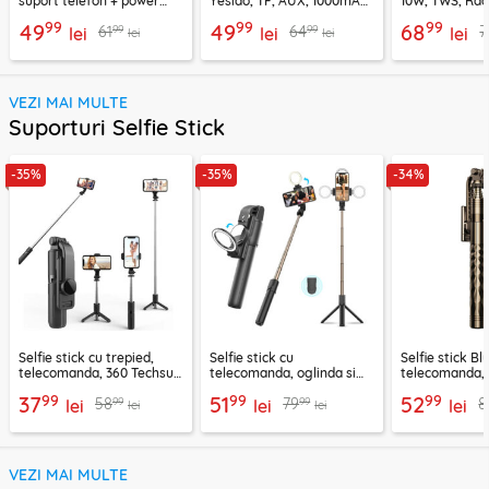
suport telefon + power
Yesido, TF, AUX, 1000mAh,
10W, TWS, Rad
bank, Borofone Marea,
YSW24, negru
Borofone Loud
99
99
99
49
49
68
99
99
61
64
7
BR200
lei
lei
lei
lei
lei
VEZI MAI MULTE
Suporturi Selfie Stick
-35%
-35%
-34%
Selfie stick cu trepied,
Selfie stick cu
Selfie stick B
telecomanda, 360 Techsuit
telecomanda, oglinda si
telecomanda, 
L11, 73cm
LED Techsuit K13
K28, 175cm
99
99
99
37
51
52
99
99
58
79
8
lei
lei
lei
lei
lei
VEZI MAI MULTE