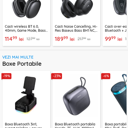
Casti wireless BT 6.0,
Casti Noise Cancelling, Hi-
Casti over-ear
40mm, Game Mode, Bass
Res Baseus Bass BH1 NC,
Bluetooth + J
Boost, Acefast H13
negru, A0203703
EP10, 400mAh
99
99
99
114
189
99
99
99
127
217
1
lei
lei
lei
lei
lei
VEZI MAI MULTE
Boxe Portabile
-19%
-23%
-6%
Boxa Bluetooth 3in1,
Boxa Bluetooth portabila
Boxa portabil