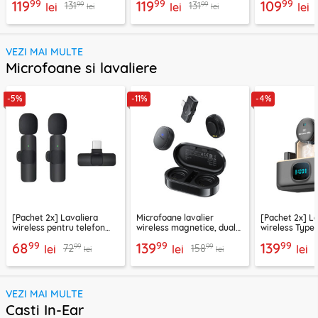
99
99
99
119
119
109
99
99
131
131
lei
lei
lei
lei
lei
VEZI MAI MULTE
Microfoane si lavaliere
-5%
-11%
-4%
[Pachet 2x] Lavaliera
Microfoane lavalier
[Pachet 2x] L
wireless pentru telefon
wireless magnetice, dual
wireless Type
USB-C Techsuit
mic, Acefast R3
LW5, negru
99
99
99
68
139
139
99
99
72
158
XtreamMic LW2
lei
lei
lei
lei
lei
VEZI MAI MULTE
Casti In-Ear