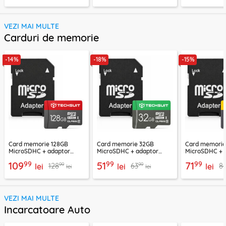
VEZI MAI MULTE
Carduri de memorie
-14%
-18%
-15%
Card memorie 128GB
Card memorie 32GB
Card memori
MicroSDHC + adaptor
MicroSDHC + adaptor
MicroSDHC + 
Techsuit THCM26, rosu
Techsuit THCM11, verde
Techsuit THCM
99
99
99
109
51
71
99
99
128
63
8
lei
lei
lei
lei
lei
VEZI MAI MULTE
Incarcatoare Auto