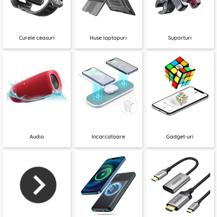
Curele ceasuri
Huse laptopuri
Suporturi
Audio
Incarcatoare
Gadget-uri