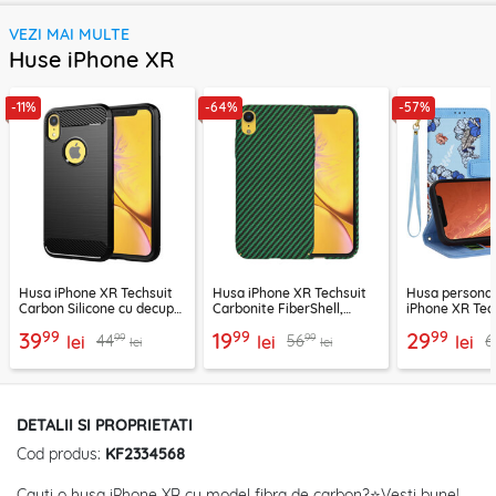
VEZI MAI MULTE
Huse iPhone XR
-11%
-64%
-57%
Husa iPhone XR Techsuit
Husa iPhone XR Techsuit
Husa personal
Carbon Silicone cu decupaj
Carbonite FiberShell,
iPhone XR Tec
sigla, negru
verde
FlipCraft, bleu
99
99
99
39
19
29
99
99
44
56
6
lei
lei
lei
lei
lei
DETALII SI PROPRIETATI
Cod produs:
KF2334568
Cauti o husa iPhone XR cu model fibra de carbon?⭐Vesti bune!