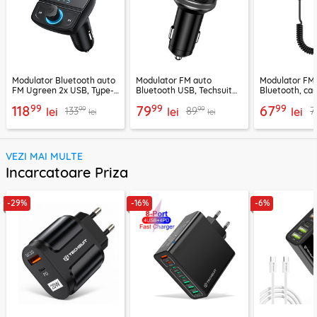
Modulator Bluetooth auto
Modulator FM auto
Modulator FM
FM Ugreen 2x USB, Type-
Bluetooth USB, Techsuit
Bluetooth, car
C, MicroSD, negru, 80910
VoltTune MFM1
YAU32, negru
99
99
99
118
79
67
99
99
133
89
7
lei
lei
lei
lei
lei
VEZI MAI MULTE
Incarcatoare Priza
-29%
-16%
-6%