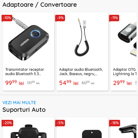
Adaptoare / Convertoare
-10%
-9%
-11%
Transmitator receptor
Adaptor audio Bluetooth,
Adaptor OTG 
audio Bluetooth 5.3
Jack, Baseus, negru,
Lightning la T
Ugreen, CM596, negru
CABA01-01
Techsuit A11, g
99
99
99
99
54
29
99
99
111
60
3
lei
lei
lei
lei
lei
VEZI MAI MULTE
Suporturi Auto
-20%
-5%
-18%