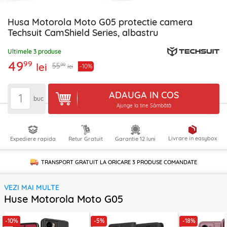
Husa Motorola Moto G05 protectie camera
Techsuit CamShield Series, albastru
Ultimele 3 produse
49
99
lei
99
55
-10%
lei
ADAUGA IN COS
buc
Ajunge la tine Sâmbătă
Livrare in easybox
Expediere rapida
Retur Gratuit
Garantie 12 luni
TRANSPORT GRATUIT LA ORICARE
3 PRODUSE
COMANDATE
VEZI MAI MULTE
Huse Motorola Moto G05
-10%
-5%
-18%