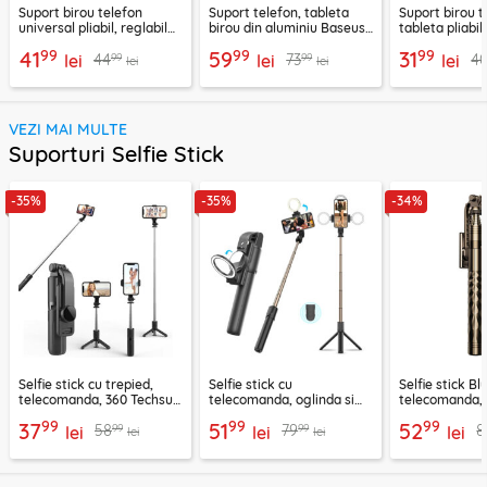
Suport birou telefon
Suport telefon, tableta
Suport birou t
universal pliabil, reglabil
birou din aluminiu Baseus,
tableta pliabil
aluminiu Techsuit Z4A,
LUKP000013
negru, ABS-B
99
99
99
41
59
31
99
99
44
73
4
negru
lei
lei
lei
lei
lei
VEZI MAI MULTE
Suporturi Selfie Stick
-35%
-35%
-34%
Selfie stick cu trepied,
Selfie stick cu
Selfie stick B
telecomanda, 360 Techsuit
telecomanda, oglinda si
telecomanda, 
L11, 73cm
LED Techsuit K13
K28, 175cm
99
99
99
37
51
52
99
99
58
79
8
lei
lei
lei
lei
lei