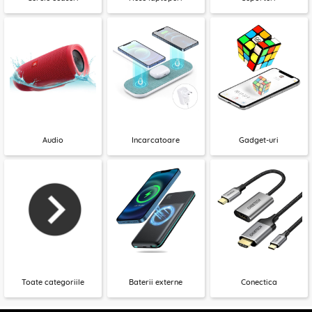
Audio
Incarcatoare
Gadget-uri
Toate categoriile
Baterii externe
Conectica