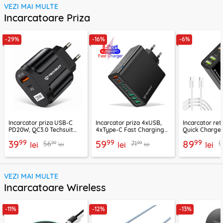
VEZI MAI MULTE
Incarcatoare Priza
-29%
-16%
-6%
Incarcator priza USB-C
Incarcator priza 4xUSB,
Incarcator re
PD20W, QC3.0 Techsuit
4xType-C Fast Charging
Quick Charge 
EasyPowerX, negru,
Techsuit OctaChargeX,
tip C Techsuit
99
99
99
39
59
89
99
99
56
71
9
CHPD038
lei
negru, CHPD224
lei
CHC2
lei
lei
lei
VEZI MAI MULTE
Incarcatoare Wireless
-11%
-12%
-13%