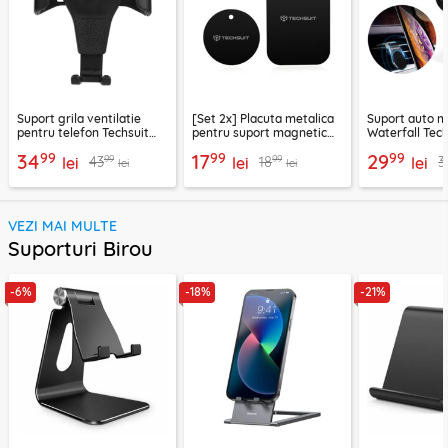
Suport grila ventilatie
[Set 2x] Placuta metalica
Suport auto m
pentru telefon Techsuit
pentru suport magnetic
Waterfall Tech
H01, negru
telefon Techsuit MP03,
negru / argint
99
99
99
34
17
29
99
99
43
18
3
lei
negru
lei
lei
lei
lei
VEZI MAI MULTE
Suporturi Birou
-6%
-18%
-21%