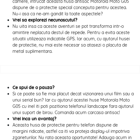
camere, intrucat aceasta husa antisoc Motorola Moto G05
dispune de o protectie special conceputa pentru acestea.
Nu-i asa ca ne-am gandit la toate aspectele?
Vrei sa explorezi necunoscutul?
Nu uita insa ca aceste aventuri se pot transforma intr-o
amintire neplacuta destul de repede. Pentru a evita aceste
situatii utilizeaza indicatiile GPS. Iar acum, cu ajutorul husei
de protectie, nu mai este necesar sa atasezi o placuta de
metal suplimentara.
Ce spui de o pauza?
Si ce poate sa fie mai placut decat vizionarea unui film sau a
unui serial bun? Iar cu ajutorul acestei huse Motorola Moto
G05 cu inel iti poti pozitiona telefonul landscape fara ajutorul
unui suport de birou. Comanda acum carcasa antisoc!
Vrei inca un avantaj?
Aceasta husa de protectie pentru telefon dispune de
margini ridicate, astfel ca iti va proteja display-ul impotriva
zgarieturilor. Nu rata aceasta oportunitate! Adauga acum in