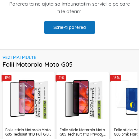
Parerea ta ne ajuta sa imbunatatim serviciile pe care
ti le oferim
Scrie-ti parerea
VEZI MAI MULTE
Folii Motorola Moto G05
-11%
-11%
-16%
Folie sticla Motorola Moto
Folie sticla Motorola Moto
Folie sticla M
G05 Techsuit 111D Full Glue
G05 Techsuit 111D Privacy
G05 3mk Hard
Full Cover, negru
Full Glue, negru
Lite Tempered