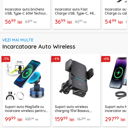
Incarcator auto bricheta
Incarcator auto Fast
Incarcator aut
USB, Type-C 60W Techsuit
Charge USB, Type-C, 48W
Charge cu cab
C6, arginsiu
Techsuit C7, negru
Lisen, PD65W,
99
99
99
56
36
54
99
99
63
42
lei
lei
lei
lei
lei
VEZI MAI MULTE
Incarcatoare Auto Wireless
-5%
-4%
-6%
Suport auto MagSafe cu
Suport auto wireless
Suport auto M
incarcare wireless pentru
charging 15W Baseus,
incarcator aut
telefon 15W Techsuit
negru, CGZX000001
2B513
99
99
99
99
159
297
99
99
105
167
ChargeMagX HOLD253
lei
lei
lei
lei
lei