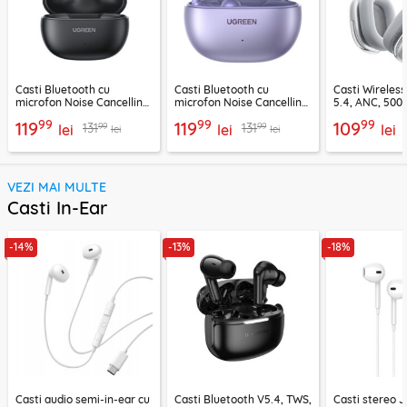
Casti Bluetooth cu
Casti Bluetooth cu
Casti Wireles
microfon Noise Cancelling
microfon Noise Cancelling
5.4, ANC, 500
Ugreen, negru, 45785
Ugreen, mov, 55430
Acefast H9, ar
99
99
99
119
119
109
99
99
131
131
lei
lei
lei
lei
lei
VEZI MAI MULTE
Casti In-Ear
-14%
-13%
-18%
Casti audio semi-in-ear cu
Casti Bluetooth V5.4, TWS,
Casti stereo 