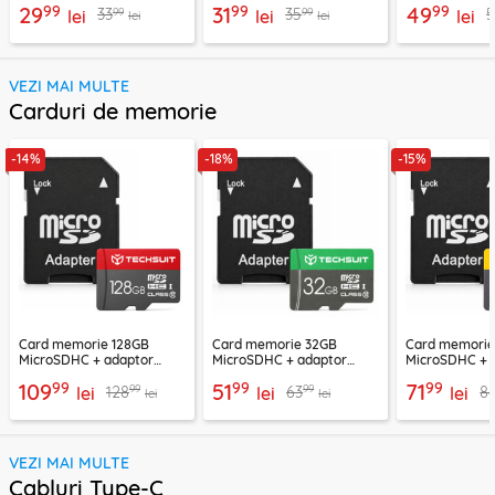
99
99
99
29
31
49
99
99
33
35
lei
lei
Protector, tr
lei
lei
lei
VEZI MAI MULTE
Carduri de memorie
-14%
-18%
-15%
Card memorie 128GB
Card memorie 32GB
Card memori
MicroSDHC + adaptor
MicroSDHC + adaptor
MicroSDHC + 
Techsuit THCM26, rosu
Techsuit THCM11, verde
Techsuit THCM
99
99
99
109
51
71
99
99
128
63
8
lei
lei
lei
lei
lei
VEZI MAI MULTE
Cabluri Type-C