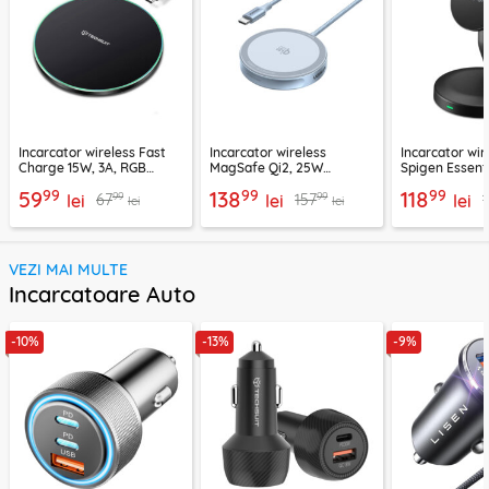
Incarcator wireless Fast
Incarcator wireless
Incarcator wir
Charge 15W, 3A, RGB
MagSafe Qi2, 25W
Spigen Essenti
Techsuit SlimChargX,
Ugreen, bleu, 55959
negru
99
99
99
59
138
118
99
99
67
157
CHWR031
lei
lei
lei
lei
lei
VEZI MAI MULTE
Incarcatoare Auto
-10%
-13%
-9%