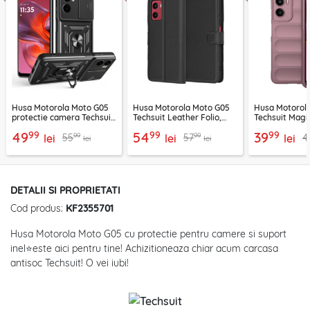
Husa Motorola Moto G05
Husa Motorola Moto G05
Husa Motorol
protectie camera Techsuit
Techsuit Leather Folio,
Techsuit Magic
CamShield Series, negru
negru
mov
99
99
99
49
54
39
99
99
55
57
4
lei
lei
lei
lei
lei
DETALII SI PROPRIETATI
Cod produs:
KF2355701
Husa Motorola Moto G05 cu protectie pentru camere si suport
inel⭐este aici pentru tine! Achizitioneaza chiar acum carcasa
antisoc Techsuit! O vei iubi!