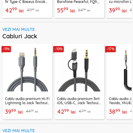
fir Type-C Baseus Encok
Borofone Peaceful, FQ9,
cu microfon Li
CZ19, alb
negru
1.2m, alb
99
99
99
42
55
39
99
99
49
64
4
lei
lei
lei
lei
lei
VEZI MAI MULTE
Cabluri Jack
-11%
-10%
-17%
Cablu audio premium Hi-Fi
Cablu audio premium 3in1
Cablu audio 
Lightning la Jack Techsuit
iOS, USB-C, Jack Techsuit
Yesido, YAU82,
SoundFleX AC5
EchoSnap AC15, 1m
negru
99
99
99
39
42
38
99
99
44
47
4
lei
lei
lei
lei
lei
VEZI MAI MULTE