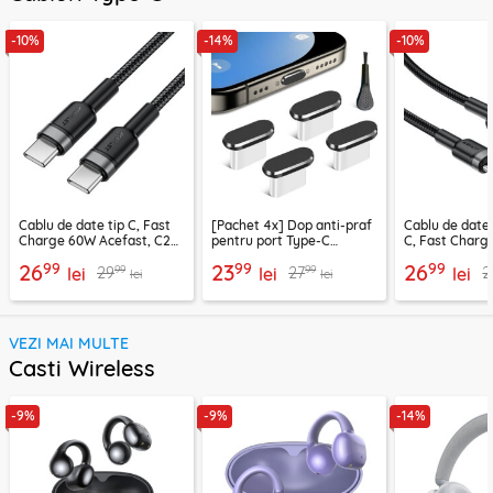
-10%
-14%
-10%
Cablu de date tip C, Fast
[Pachet 4x] Dop anti-praf
Cablu de date
Charge 60W Acefast, C22-
pentru port Type-C
C, Fast Charg
03, 1.2m
Techsuit AD1, negru
C22-04, 1.2m
99
99
99
26
23
26
99
99
29
27
2
lei
lei
lei
lei
lei
VEZI MAI MULTE
Casti Wireless
-9%
-9%
-14%