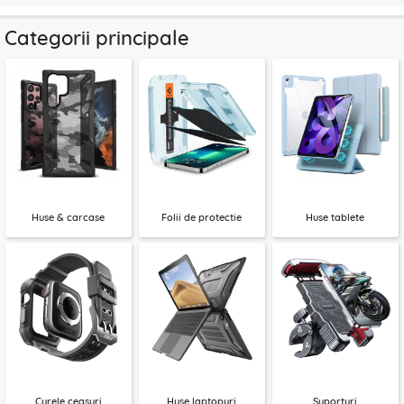
Categorii principale
Huse & carcase
Folii de protectie
Huse tablete
Curele ceasuri
Huse laptopuri
Suporturi