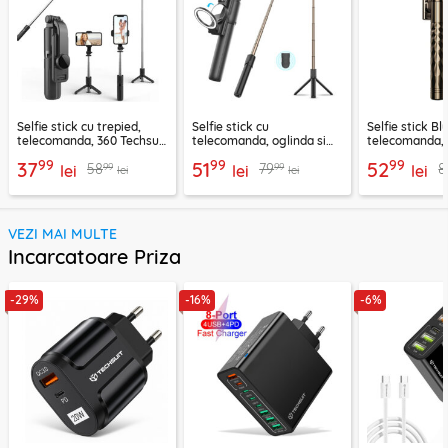
Selfie stick cu trepied,
Selfie stick cu
Selfie stick B
telecomanda, 360 Techsuit
telecomanda, oglinda si
telecomanda, 
L11, 73cm
LED Techsuit K13
K28, 175cm
99
99
99
37
51
52
99
99
58
79
8
lei
lei
lei
lei
lei
VEZI MAI MULTE
Incarcatoare Priza
-29%
-16%
-6%