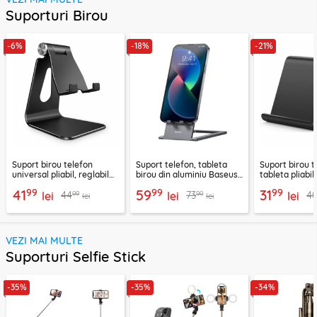
Suporturi Birou
-6%
-18%
-21%
Suport birou telefon
Suport telefon, tableta
Suport birou t
universal pliabil, reglabil
birou din aluminiu Baseus,
tableta pliabil
aluminiu Techsuit Z4A,
LUKP000013
negru, ABS-B
99
99
99
41
59
31
99
99
44
73
4
negru
lei
lei
lei
lei
lei
VEZI MAI MULTE
Suporturi Selfie Stick
-35%
-35%
-34%