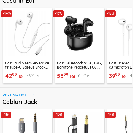
Casti In-Ear
-14%
-13%
-18%
Casti audio semi-in-ear cu
Casti Bluetooth V5.4, TWS,
Casti stereo 
fir Type-C Baseus Encok
Borofone Peaceful, FQ9,
cu microfon Li
CZ19, alb
negru
1.2m, alb
99
99
99
42
55
39
99
99
49
64
4
lei
lei
lei
lei
lei
VEZI MAI MULTE
Cabluri Jack
-11%
-10%
-17%