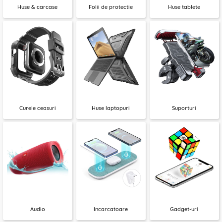
Huse & carcase
Folii de protectie
Huse tablete
Curele ceasuri
Huse laptopuri
Suporturi
Audio
Incarcatoare
Gadget-uri