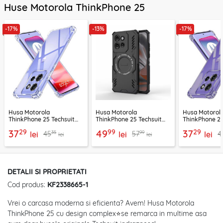
Huse Motorola ThinkPhone 25
-17%
-13%
-17%
Husa Motorola
Husa Motorola
Husa Motorol
ThinkPhone 25 Techsuit
ThinkPhone 25 Techsuit
ThinkPhone 25
Shockproof Clear Silicone,
ArmorMag Case, negru
Shockproof Cle
29
99
29
37
49
37
35
99
45
57
4
transparenta
lei
lei
fumuriu
lei
lei
lei
DETALII SI PROPRIETATI
Cod produs:
KF2338665-1
Vrei o carcasa moderna si eficienta? Avem! Husa Motorola
ThinkPhone 25 cu design complex
⭐
se remarca in multime asa