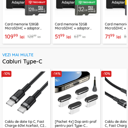
Card memorie 128GB
Card memorie 32GB
Card memori
MicroSDHC + adaptor
MicroSDHC + adaptor
MicroSDHC + 
Techsuit THCM26, rosu
Techsuit THCM11, verde
Techsuit THCM
99
99
99
109
51
71
99
99
128
63
8
lei
lei
lei
lei
lei
VEZI MAI MULTE
Cabluri Type-C
-10%
-14%
-10%
Cablu de date tip C, Fast
[Pachet 4x] Dop anti-praf
Cablu de date
Charge 60W Acefast, C22-
pentru port Type-C
C, Fast Charg