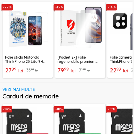
-22%
-13%
-14%
Folie sticla Motorola
[Pachet 2x] Folie
Folie camera 
ThinkPhone 25 Lito 9H
regenerabila premium
ThinkPhone 25
Tempered Glass,
Motorola ThinkPhone 25
Full Glass, ne
99
99
99
27
79
22
99
99
35
91
2
transparenta
lei
Smart Protection Classic,
lei
lei
lei
lei
transparenta
VEZI MAI MULTE
Carduri de memorie
-14%
-18%
-15%