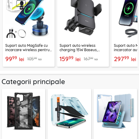
Suport auto MagSafe cu
Suport auto wireless
Suport auto M
incarcare wireless pentru
charging 15W Baseus,
incarcator aut
telefon 15W Techsuit
negru, CGZX000001
2B513
99
99
99
99
159
297
99
99
105
167
ChargeMagX HOLD253
lei
lei
lei
lei
lei
Categorii principale