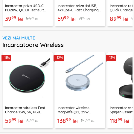
Incarcator priza USB-C
Incarcator priza 4xUSB,
Incarcator re
PD20W, QC3.0 Techsuit
4xType-C Fast Charging
Quick Charge 
EasyPowerX, negru,
Techsuit OctaChargeX,
tip C Techsuit
99
99
99
39
59
89
99
99
56
71
9
CHPD038
lei
negru, CHPD224
lei
CHC2
lei
lei
lei
VEZI MAI MULTE
Incarcatoare Wireless
-11%
-12%
-13%
Incarcator wireless Fast
Incarcator wireless
Incarcator wir
Charge 15W, 3A, RGB
MagSafe Qi2, 25W
Spigen Essenti
Techsuit SlimChargX,
Ugreen, bleu, 55959
negru
99
99
99
59
138
118
99
99
67
157
CHWR031
lei
lei
lei
lei
lei