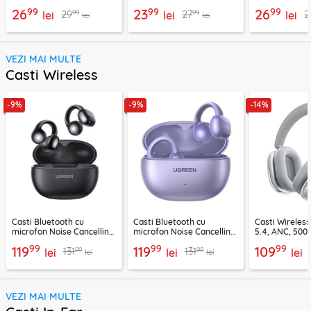
03, 1.2m
Techsuit AD1, negru
C22-04, 1.2m
99
99
99
26
23
26
99
99
29
27
2
lei
lei
lei
lei
lei
VEZI MAI MULTE
Casti Wireless
-9%
-9%
-14%
Casti Bluetooth cu
Casti Bluetooth cu
Casti Wireles
microfon Noise Cancelling
microfon Noise Cancelling
5.4, ANC, 500
Ugreen, negru, 45785
Ugreen, mov, 55430
Acefast H9, ar
99
99
99
119
119
109
99
99
131
131
lei
lei
lei
lei
lei
VEZI MAI MULTE