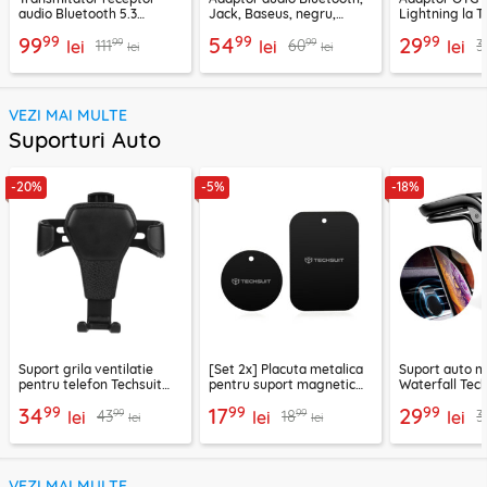
audio Bluetooth 5.3
Jack, Baseus, negru,
Lightning la T
Ugreen, CM596, negru
CABA01-01
Techsuit A11, g
99
99
99
99
54
29
99
99
111
60
3
lei
lei
lei
lei
lei
VEZI MAI MULTE
Suporturi Auto
-20%
-5%
-18%
Suport grila ventilatie
[Set 2x] Placuta metalica
Suport auto m
pentru telefon Techsuit
pentru suport magnetic
Waterfall Tech
H01, negru
telefon Techsuit MP03,
negru / argint
99
99
99
34
17
29
99
99
43
18
3
lei
negru
lei
lei
lei
lei
VEZI MAI MULTE