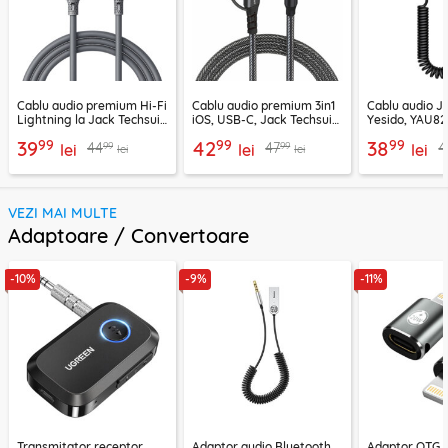
Cablu audio premium Hi-Fi
Cablu audio premium 3in1
Cablu audio 
Lightning la Jack Techsuit
iOS, USB-C, Jack Techsuit
Yesido, YAU82,
SoundFleX AC5
EchoSnap AC15, 1m
negru
99
99
99
39
42
38
99
99
44
47
4
lei
lei
lei
lei
lei
VEZI MAI MULTE
Adaptoare / Convertoare
-10%
-9%
-11%
Transmitator receptor
Adaptor audio Bluetooth,
Adaptor OTG 