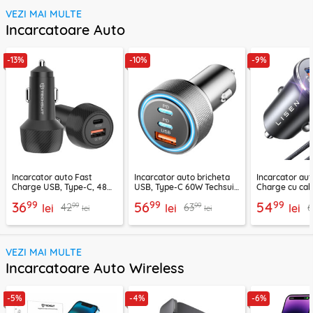
VEZI MAI MULTE
Incarcatoare Auto
-13%
-10%
-9%
Incarcator auto Fast
Incarcator auto bricheta
Incarcator aut
Charge USB, Type-C, 48W
USB, Type-C 60W Techsuit
Charge cu cab
Techsuit C7, negru
C6, arginsiu
Lisen, PD65W,
99
99
99
36
56
54
99
99
42
63
lei
lei
lei
lei
lei
VEZI MAI MULTE
Incarcatoare Auto Wireless
-5%
-4%
-6%