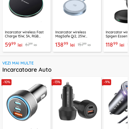
Incarcator wireless Fast
Incarcator wireless
Incarcator wir
Charge 15W, 3A, RGB
MagSafe Qi2, 25W
Spigen Essenti
Techsuit SlimChargX,
Ugreen, bleu, 55959
negru
99
99
99
59
138
118
99
99
67
157
CHWR031
lei
lei
lei
lei
lei
VEZI MAI MULTE
Incarcatoare Auto
-10%
-13%
-9%