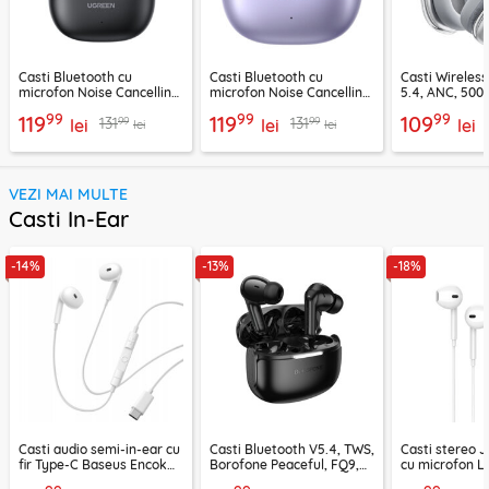
Casti Bluetooth cu
Casti Bluetooth cu
Casti Wireles
microfon Noise Cancelling
microfon Noise Cancelling
5.4, ANC, 500
Ugreen, negru, 45785
Ugreen, mov, 55430
Acefast H9, ar
99
99
99
119
119
109
99
99
131
131
lei
lei
lei
lei
lei
VEZI MAI MULTE
Casti In-Ear
-14%
-13%
-18%
Casti audio semi-in-ear cu
Casti Bluetooth V5.4, TWS,
Casti stereo 
fir Type-C Baseus Encok
Borofone Peaceful, FQ9,
cu microfon Li
CZ19, alb
negru
1.2m, alb