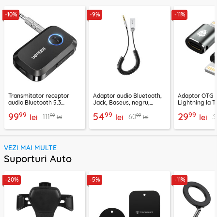
-10%
-9%
-11%
Transmitator receptor
Adaptor audio Bluetooth,
Adaptor OTG 
audio Bluetooth 5.3
Jack, Baseus, negru,
Lightning la T
Ugreen, CM596, negru
CABA01-01
Techsuit A11, g
99
99
99
99
54
29
99
99
111
60
3
lei
lei
lei
lei
lei
VEZI MAI MULTE
Suporturi Auto
-20%
-5%
-11%