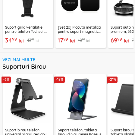
Suport grila ventilatie
[Set 2x] Placuta metalica
Suport auto m
pentru telefon Techsuit
pentru suport magnetic
premium, 360°
H01, negru
telefon Techsuit MP03,
VacuumGripX 
99
99
99
34
17
69
99
99
43
18
7
lei
negru
lei
lei
lei
lei
VEZI MAI MULTE
Suporturi Birou
-6%
-18%
-21%
Suport birou telefon
Suport telefon, tableta
Suport birou t
universal pliabil, reglabil
birou din aluminiu Baseus,
tableta pliabil