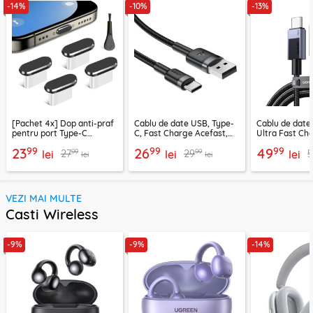
-14%
-10%
-13%
[Pachet 4x] Dop anti-praf
Cablu de date USB, Type-
Cablu de date
pentru port Type-C
C, Fast Charge Acefast,
Ultra Fast Ch
Techsuit AD1, negru
C22-04, 1.2m
2m Ugreen, gr
99
99
99
23
26
49
99
99
27
29
5
lei
lei
lei
lei
lei
VEZI MAI MULTE
Casti Wireless
-9%
-9%
-14%