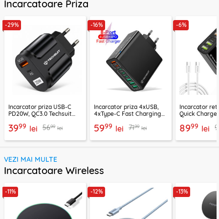
Incarcatoare Priza
-29%
-16%
-6%
Incarcator priza USB-C
Incarcator priza 4xUSB,
Incarcator re
PD20W, QC3.0 Techsuit
4xType-C Fast Charging
Quick Charge 
EasyPowerX, negru,
Techsuit OctaChargeX,
tip C Techsuit
99
99
99
39
59
89
99
99
56
71
9
CHPD038
lei
negru, CHPD224
lei
CHC2
lei
lei
lei
VEZI MAI MULTE
Incarcatoare Wireless
-11%
-12%
-13%