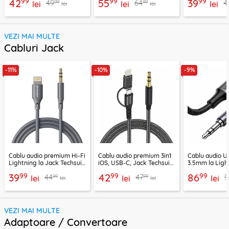
99
99
99
42
55
39
99
99
49
64
4
lei
lei
lei
lei
lei
VEZI MAI MULTE
Cabluri Jack
-11%
-10%
-9%
Cablu audio premium Hi-Fi
Cablu audio premium 3in1
Cablu audio U
Lightning la Jack Techsuit
iOS, USB-C, Jack Techsuit
3.5mm la Ligh
SoundFleX AC5
EchoSnap AC15, 1m
compatibil App
99
99
99
39
42
86
99
99
44
47
9
lei
lei
negru, 70509
lei
lei
lei
VEZI MAI MULTE
Adaptoare / Convertoare