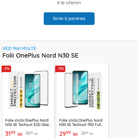
ti le oferim
Scrie-ti parerea
VEZI MAI MULTE
Folii OnePlus Nord N30 SE
-5%
-11%
Folie sticla OnePlus Nord
Folie sticla OnePlus Nord
N30 SE Techsuit ESD Glass,
N30 SE Techsuit 111D Full
negru
Glue Full Cover, negru
99
99
31
29
99
99
33
33
lei
lei
lei
lei