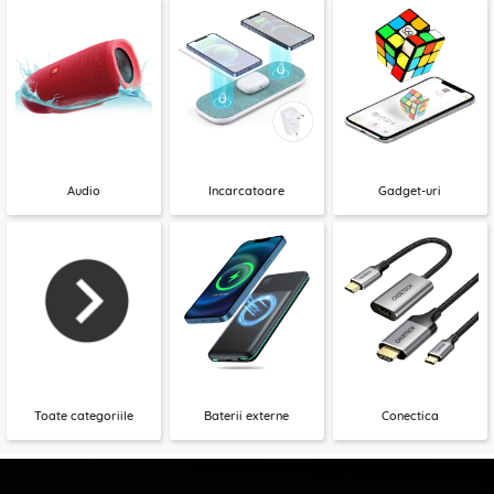
Audio
Incarcatoare
Gadget-uri
Toate categoriile
Baterii externe
Conectica