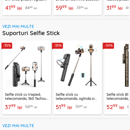
aluminiu Techsuit Z4A,
LUKP000013
negru, ABS-B
99
99
99
41
59
31
99
99
44
73
4
negru
lei
lei
lei
lei
lei
VEZI MAI MULTE
Suporturi Selfie Stick
-35%
-35%
-34%
Selfie stick cu trepied,
Selfie stick cu
Selfie stick B
telecomanda, 360 Techsuit
telecomanda, oglinda si
telecomanda, 
L11, 73cm
LED Techsuit K13
K28, 175cm
99
99
99
37
51
52
99
99
58
79
8
lei
lei
lei
lei
lei
VEZI MAI MULTE