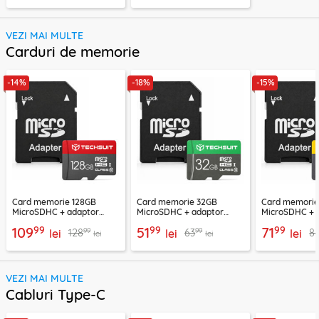
VEZI MAI MULTE
Carduri de memorie
-14%
-18%
-15%
Card memorie 128GB
Card memorie 32GB
Card memori
MicroSDHC + adaptor
MicroSDHC + adaptor
MicroSDHC + 
Techsuit THCM26, rosu
Techsuit THCM11, verde
Techsuit THCM
99
99
99
109
51
71
99
99
128
63
8
lei
lei
lei
lei
lei
VEZI MAI MULTE
Cabluri Type-C