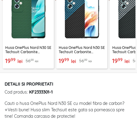
Husa OnePlus Nord N30 SE
Husa OnePlus Nord N30 SE
Husa OnePlus
Techsuit Carbonite
Techsuit Carbonite
Techsuit Carb
FiberShell, verde
FiberShell, bleu
FiberShell, gri
99
99
99
19
19
19
99
99
56
56
5
lei
lei
lei
lei
lei
DETALII SI PROPRIETATI
Cod produs:
KF2333301-1
Cauti o husa OnePlus Nord N30 SE cu model fibra de carbon?
⭐Vesti bune! Husa slim Techsuit este gata sa porneasca spre
tine! Comanda carcasa de protectie!