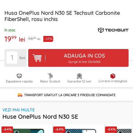
Husa OnePlus Nord N30 SE Techsuit Carbonite
FiberShell, rosu inchis
în stoc
19
99
lei
99
56
-64%
lei
ADAUGA IN COS
buc
Ajunge la tine Sâmbătă
Livrare in easybox
Expediere rapida
Retur Gratuit
Garantie 12 luni
TRANSPORT GRATUIT LA ORICARE
3 PRODUSE
COMANDATE
VEZI MAI MULTE
Huse OnePlus Nord N30 SE
-64%
-64%
-64%