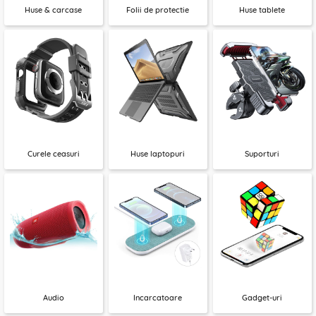
Huse & carcase
Folii de protectie
Huse tablete
Curele ceasuri
Huse laptopuri
Suporturi
Audio
Incarcatoare
Gadget-uri