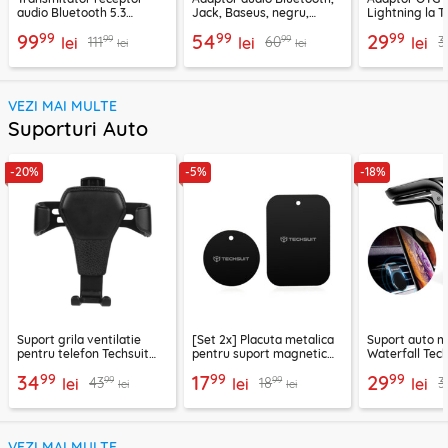
audio Bluetooth 5.3
Jack, Baseus, negru,
Lightning la T
Ugreen, CM596, negru
CABA01-01
Techsuit A11, g
99
99
99
99
54
29
99
99
111
60
3
lei
lei
lei
lei
lei
VEZI MAI MULTE
Suporturi Auto
-20%
-5%
-18%
Suport grila ventilatie
[Set 2x] Placuta metalica
Suport auto m
pentru telefon Techsuit
pentru suport magnetic
Waterfall Tech
H01, negru
telefon Techsuit MP03,
negru / argint
99
99
99
34
17
29
99
99
43
18
3
lei
negru
lei
lei
lei
lei
VEZI MAI MULTE