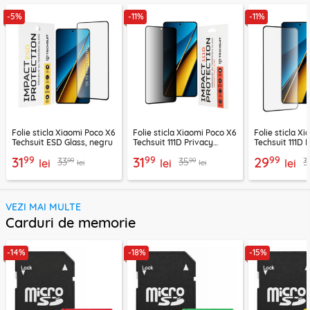
-5%
-11%
-11%
Folie sticla Xiaomi Poco X6
Folie sticla Xiaomi Poco X6
Folie sticla X
Techsuit ESD Glass, negru
Techsuit 111D Privacy
Techsuit 111D F
Full Glue, negru
Cover, negru
99
99
99
31
31
29
99
99
33
35
3
lei
lei
lei
lei
lei
VEZI MAI MULTE
Carduri de memorie
-14%
-18%
-15%