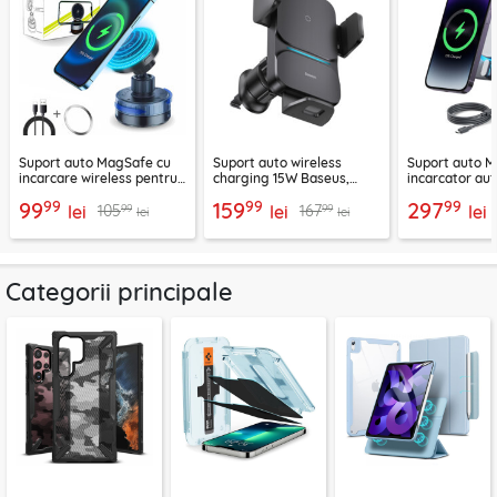
Suport auto MagSafe cu
Suport auto wireless
Suport auto M
incarcare wireless pentru
charging 15W Baseus,
incarcator aut
telefon 15W Techsuit
negru, CGZX000001
2B513
99
99
99
99
159
297
99
99
105
167
ChargeMagX HOLD253
lei
lei
lei
lei
lei
Categorii principale