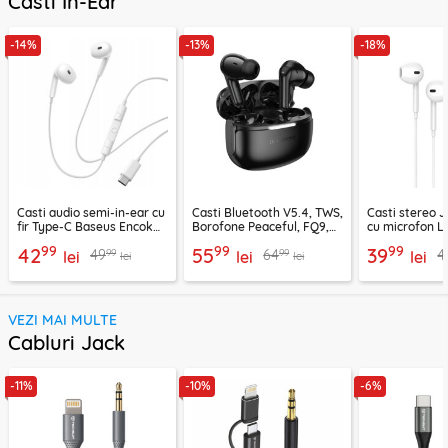
Casti In-Ear
-14%
-13%
-18%
Casti audio semi-in-ear cu
Casti Bluetooth V5.4, TWS,
Casti stereo 
fir Type-C Baseus Encok
Borofone Peaceful, FQ9,
cu microfon Li
CZ19, alb
negru
1.2m, alb
99
99
99
42
55
39
99
99
49
64
4
lei
lei
lei
lei
lei
VEZI MAI MULTE
Cabluri Jack
-11%
-10%
-6%