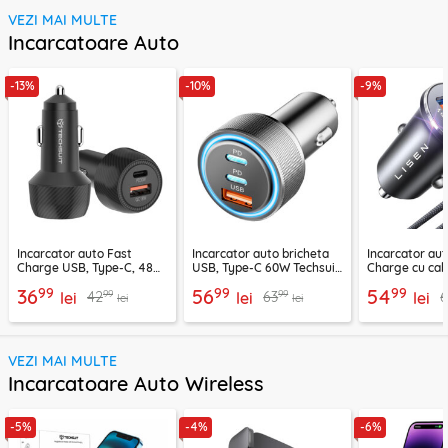
VEZI MAI MULTE
Incarcatoare Auto
-13%
-10%
-9%
Incarcator auto Fast
Incarcator auto bricheta
Incarcator aut
Charge USB, Type-C, 48W
USB, Type-C 60W Techsuit
Charge cu cab
Techsuit C7, negru
C6, arginsiu
Lisen, PD65W,
99
99
99
36
56
54
99
99
42
63
lei
lei
lei
lei
lei
VEZI MAI MULTE
Incarcatoare Auto Wireless
-5%
-4%
-6%