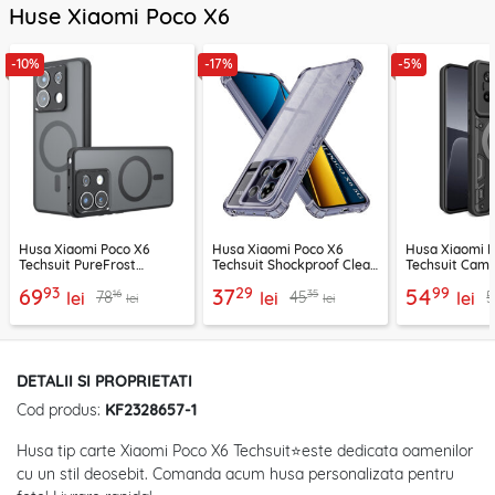
Huse Xiaomi Poco X6
-10%
-17%
-5%
Husa Xiaomi Poco X6
Husa Xiaomi Poco X6
Husa Xiaomi 
Techsuit PureFrost
Techsuit Shockproof Clear
Techsuit CamG
MagSafe, negru frost
Silicone, fumuriu
negru
93
29
99
69
37
54
16
35
78
45
5
lei
lei
lei
lei
lei
DETALII SI PROPRIETATI
Cod produs:
KF2328657-1
Husa tip carte Xiaomi Poco X6 Techsuit⭐este dedicata oamenilor
cu un stil deosebit. Comanda acum husa personalizata pentru