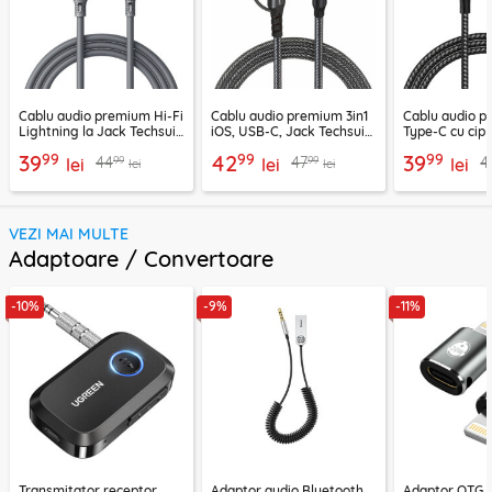
Cablu audio premium Hi-Fi
Cablu audio premium 3in1
Cablu audio 
Lightning la Jack Techsuit
iOS, USB-C, Jack Techsuit
Type-C cu cip
SoundFleX AC5
EchoSnap AC15, 1m
Techsuit Nexa
99
99
99
39
42
39
99
99
44
47
4
lei
lei
1m
lei
lei
lei
VEZI MAI MULTE
Adaptoare / Convertoare
-10%
-9%
-11%
Transmitator receptor
Adaptor audio Bluetooth,
Adaptor OTG 