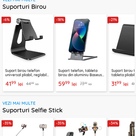
Suporturi Birou
-6%
-18%
-21%
Suport birou telefon
Suport telefon, tableta
Suport birou t
universal pliabil, reglabil
birou din aluminiu Baseus,
tableta pliabil
aluminiu Techsuit Z4A,
LUKP000013
negru, ABS-B
99
99
99
41
59
31
99
99
44
73
4
negru
lei
lei
lei
lei
lei
VEZI MAI MULTE
Suporturi Selfie Stick
-35%
-35%
-34%