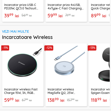
Incarcator priza USB-C
Incarcator priza 4xUSB,
Incarcator re
PD20W, QC3.0 Techsuit
4xType-C Fast Charging
Quick Charge 
EasyPowerX, negru,
Techsuit OctaChargeX,
tip C Techsuit
99
99
99
39
59
89
99
99
56
71
9
CHPD038
lei
negru, CHPD224
lei
CHC2
lei
lei
lei
VEZI MAI MULTE
Incarcatoare Wireless
-11%
-12%
-13%
Incarcator wireless Fast
Incarcator wireless
Incarcator wir
Charge 15W, 3A, RGB
MagSafe Qi2, 25W
Spigen Essenti
Techsuit SlimChargX,
Ugreen, bleu, 55959
negru
99
99
99
59
138
118
99
99
67
157
CHWR031
lei
lei
lei
lei
lei