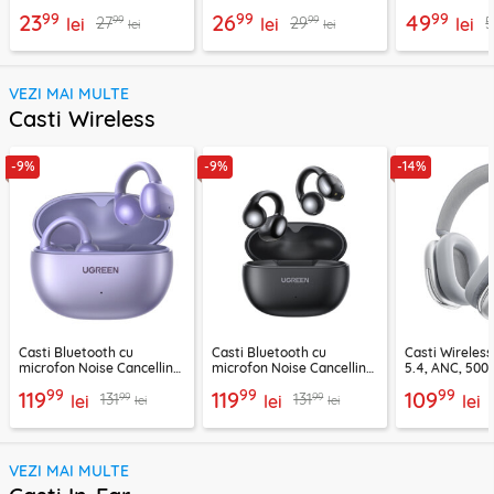
Techsuit AD1, negru
C22-04, 1.2m
2m Ugreen, gr
99
99
99
23
26
49
99
99
27
29
5
lei
lei
lei
lei
lei
VEZI MAI MULTE
Casti Wireless
-9%
-9%
-14%
Casti Bluetooth cu
Casti Bluetooth cu
Casti Wireles
microfon Noise Cancelling
microfon Noise Cancelling
5.4, ANC, 500
Ugreen, mov, 55430
Ugreen, negru, 45785
Acefast H9, ar
99
99
99
119
119
109
99
99
131
131
lei
lei
lei
lei
lei
VEZI MAI MULTE