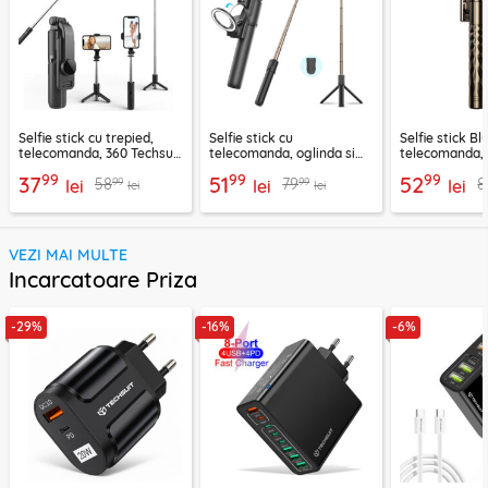
Selfie stick cu trepied,
Selfie stick cu
Selfie stick B
telecomanda, 360 Techsuit
telecomanda, oglinda si
telecomanda, 
L11, 73cm
LED Techsuit K13
K28, 175cm
99
99
99
37
51
52
99
99
58
79
8
lei
lei
lei
lei
lei
VEZI MAI MULTE
Incarcatoare Priza
-29%
-16%
-6%