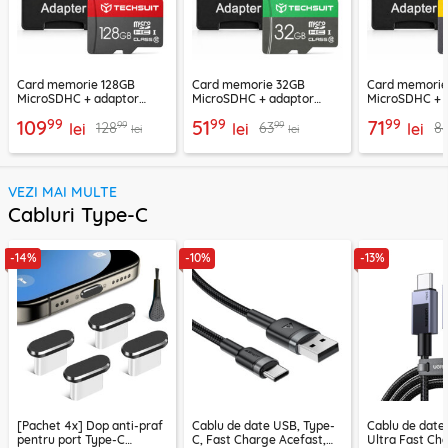
Card memorie 128GB
Card memorie 32GB
Card memori
MicroSDHC + adaptor
MicroSDHC + adaptor
MicroSDHC + 
Techsuit THCM26, rosu
Techsuit THCM11, verde
Techsuit THCM
99
99
99
109
51
71
99
99
128
63
8
lei
lei
lei
lei
lei
VEZI MAI MULTE
Cabluri Type-C
-14%
-10%
-13%
[Pachet 4x] Dop anti-praf
Cablu de date USB, Type-
Cablu de date
pentru port Type-C
C, Fast Charge Acefast,
Ultra Fast Ch