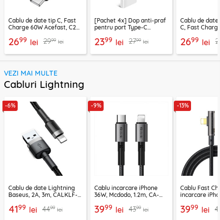
Cablu de date tip C, Fast
[Pachet 4x] Dop anti-praf
Cablu de date
Charge 60W Acefast, C22-
pentru port Type-C
C, Fast Charg
03, 1.2m
Techsuit AD1, negru
C22-04, 1.2m
99
99
99
26
23
26
99
99
29
27
2
lei
lei
lei
lei
lei
VEZI MAI MULTE
Cabluri Lightning
-6%
-9%
-13%
Cablu de date Lightning
Cablu incarcare iPhone
Cablu Fast Ch
Baseus, 2A, 3m, CALKLF-
36W, Mcdodo, 1.2m, CA-
incarcare iPh
RG1
2850
Mcdodo, 1.2m,
99
99
99
41
39
39
99
99
44
43
4
lei
lei
lei
lei
lei