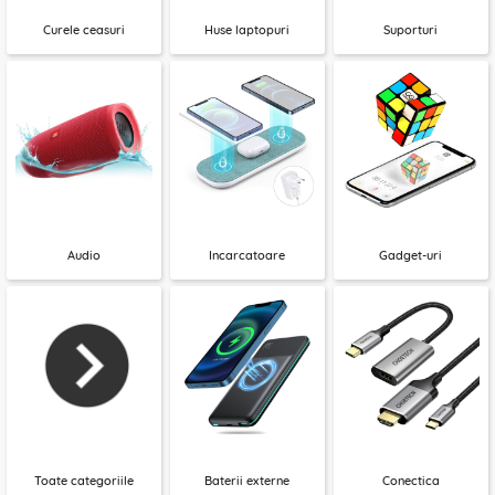
Curele ceasuri
Huse laptopuri
Suporturi
Audio
Incarcatoare
Gadget-uri
Toate categoriile
Baterii externe
Conectica