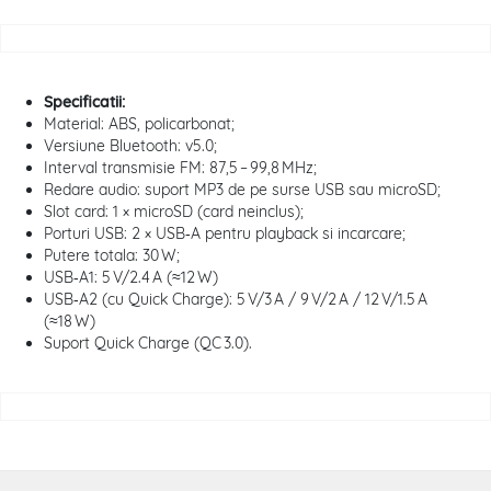
Specificatii:
Material: ABS, policarbonat;
Versiune Bluetooth: v5.0;
Interval transmisie FM: 87,5 – 99,8 MHz;
Redare audio: suport MP3 de pe surse USB sau microSD;
Slot card: 1 × microSD (card neinclus);
Porturi USB: 2 × USB‑A pentru playback si incarcare;
Putere totala: 30 W;
USB‑A1: 5 V/2.4 A (≈12 W)
USB‑A2 (cu Quick Charge): 5 V/3 A / 9 V/2 A / 12 V/1.5 A
(≈18 W)
Suport Quick Charge (QC 3.0).