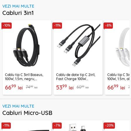
VEZI MAI MULTE
Cabluri 3in1
-10%
-11%
-8%
Cablu tip C 3in1 Baseus,
Cablu de date tip C 2in1,
Cablu tip C 3i
100W, 1.5m, negru,
Fast Charge 100W
100W, 1.5m, alb
P10377706123-00
Acefast, C22-02, 1.25m
P10377706213
99
99
99
66
53
66
99
99
74
60
7
lei
lei
lei
lei
lei
VEZI MAI MULTE
Cabluri Micro-USB
-11%
-7%
-20%