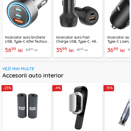
Incarcator auto bricheta
Incarcator auto Fast
Incarcator au
USB, Type-C 60W Techsuit
Charge USB, Type-C, 48W
Type-C Lisen,
C6, arginsiu
Techsuit C7, negru
99
99
99
56
35
36
99
99
63
41
4
lei
lei
lei
lei
lei
VEZI MAI MULTE
Accesorii auto interior
-25%
-4%
-15%