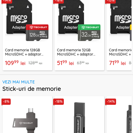
-14%
-18%
-15%
Card memorie 128GB
Card memorie 32GB
Card memori
MicroSDHC + adaptor
MicroSDHC + adaptor
MicroSDHC + 
Techsuit THCM26, rosu
Techsuit THCM11, verde
Techsuit THCM
99
99
99
109
51
71
99
99
128
63
8
lei
lei
lei
lei
lei
VEZI MAI MULTE
Stick-uri de memorie
-8%
-18%
-14%