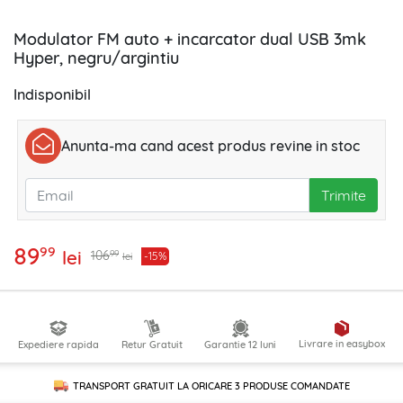
Modulator FM auto + incarcator dual USB 3mk
Hyper, negru/argintiu
Indisponibil
Anunta-ma cand acest produs revine in stoc
Trimite
89
99
lei
99
106
-15%
lei
Livrare in easybox
Expediere rapida
Retur Gratuit
Garantie 12 luni
TRANSPORT GRATUIT LA ORICARE
3 PRODUSE
COMANDATE