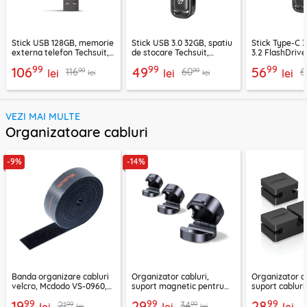
Stick USB 128GB, memorie
Stick USB 3.0 32GB, spatiu
Stick Type-C 
externa telefon Techsuit,
de stocare Techsuit,
3.2 FlashDrive
THSM20, gri
THSM33, gri
THSM34, gri
99
99
99
106
49
56
99
99
116
60
6
lei
lei
lei
lei
lei
VEZI MAI MULTE
Organizatoare cabluri
-9%
-14%
Banda organizare cabluri
Organizator cabluri,
Organizator ca
velcro, Mcdodo VS-0960,
suport magnetic pentru
suport cablur
1m, negru
birou Ugreen 45797
negru, 70585
99
99
99
19
29
28
99
99
21
34
lei
lei
lei
lei
lei