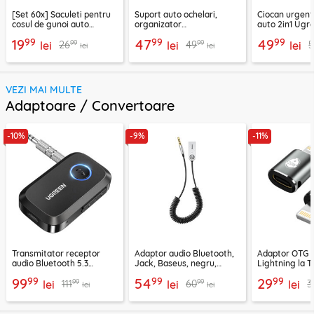
[Set 60x] Saculeti pentru
Suport auto ochelari,
Ciocan urgent
cosul de gunoi auto
organizator
auto 2in1 Ugre
Baseus, CRLJD-0G
multifunctional Baseus,
35347
99
99
99
19
47
49
99
99
26
49
lei
gri
lei
lei
lei
lei
VEZI MAI MULTE
Adaptoare / Convertoare
-10%
-9%
-11%
Transmitator receptor
Adaptor audio Bluetooth,
Adaptor OTG 
audio Bluetooth 5.3
Jack, Baseus, negru,
Lightning la T
Ugreen, CM596, negru
CABA01-01
Techsuit A11, g
99
99
99
99
54
29
99
99
111
60
3
lei
lei
lei
lei
lei