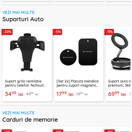
VEZI MAI MULTE
Suporturi Auto
-20%
-5%
-11%
Suport grila ventilatie
[Set 2x] Placuta metalica
Suport auto m
pentru telefon Techsuit
pentru suport magnetic
premium, 360°
H01, negru
telefon Techsuit MP03,
VacuumGripX 
99
99
99
34
17
69
99
99
43
18
7
lei
negru
lei
lei
lei
lei
VEZI MAI MULTE
Carduri de memorie