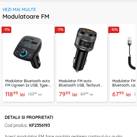
VEZI MAI MULTE
Modulatoare FM
-11%
-11%
-10%
Modulator Bluetooth auto
Modulator FM auto
Modulator FM
FM Ugreen 2x USB, Type-
Bluetooth USB, Techsuit
Bluetooth, car
C, MicroSD, negru, 80910
VoltTune MFM1
YAU32, negru
99
99
99
118
79
67
99
99
133
89
7
lei
lei
lei
lei
lei
DETALII SI PROPRIETATI
Cod produs:
KF2356193
Acest modulator FM face posibila redarea continutului audio