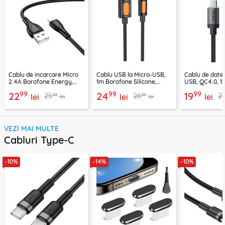
Cablu de incarcare Micro
Cablu USB la Micro-USB,
Cablu de date
2.4A Borofone Energy,
1m Borofone Silicone,
USB, QC4.0, 1
negru, BX121
negru, BX114
CA-3990, neg
99
99
99
22
24
19
99
99
25
26
2
lei
lei
lei
lei
lei
VEZI MAI MULTE
Cabluri Type-C
-10%
-14%
-10%