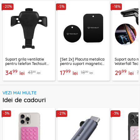
-20%
-5%
-18%
Suport grila ventilatie
[Set 2x] Placuta metalica
Suport auto m
pentru telefon Techsuit
pentru suport magnetic
Waterfall Tech
H01, negru
telefon Techsuit MP03,
negru / argint
99
99
99
34
17
29
99
99
43
18
3
lei
negru
lei
lei
lei
lei
VEZI MAI MULTE
Idei de cadouri
-3%
-21%
-3%