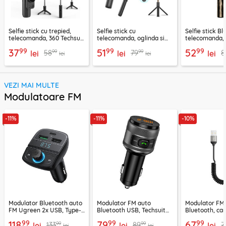
Selfie stick cu trepied,
Selfie stick cu
Selfie stick B
telecomanda, 360 Techsuit
telecomanda, oglinda si
telecomanda, 
L11, 73cm
LED Techsuit K13
K28, 175cm
99
99
99
37
51
52
99
99
58
79
8
lei
lei
lei
lei
lei
VEZI MAI MULTE
Modulatoare FM
-11%
-11%
-10%
Modulator Bluetooth auto
Modulator FM auto
Modulator FM
FM Ugreen 2x USB, Type-
Bluetooth USB, Techsuit
Bluetooth, car
C, MicroSD, negru, 80910
VoltTune MFM1
YAU32, negru
99
99
99
118
79
67
99
99
133
89
7
lei
lei
lei
lei
lei