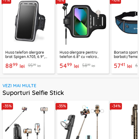
-7%
-6%
-10%
Husa telefon alergare
Husa alergare pentru
Borseta sport
brat Spigen A703, 6.9",
telefon 6.8" cu velcro
barbati/femei
negru
Techsuit TH20, negru
CWB3, albastr
99
99
41
88
54
57
99
99
95
58
6
lei
lei
lei
lei
lei
VEZI MAI MULTE
Suporturi Selfie Stick
-35%
-35%
-34%