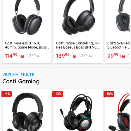
Casti wireless BT 6.0,
Casti Noise Cancelling, Hi-
Casti over-ear
40mm, Game Mode, Bass
Res Baseus Bass BH1 NC,
Bluetooth + J
Boost, Acefast H13
negru, A0203703
EP10, 400mAh
99
99
99
114
189
99
99
99
127
217
1
lei
lei
lei
lei
lei
VEZI MAI MULTE
Casti Gaming
-16%
-10%
-18%