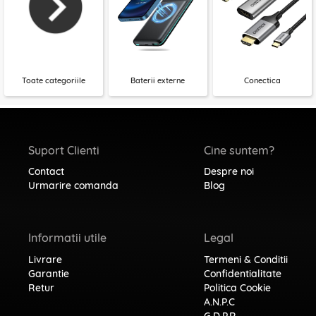
Toate categoriile
Baterii externe
Conectica
Suport Clienti
Cine suntem?
Contact
Despre noi
Urmarire comanda
Blog
Informatii utile
Legal
Livrare
Termeni & Conditii
Garantie
Confidentialitate
Retur
Politica Cookie
A.N.P.C
G.D.P.R