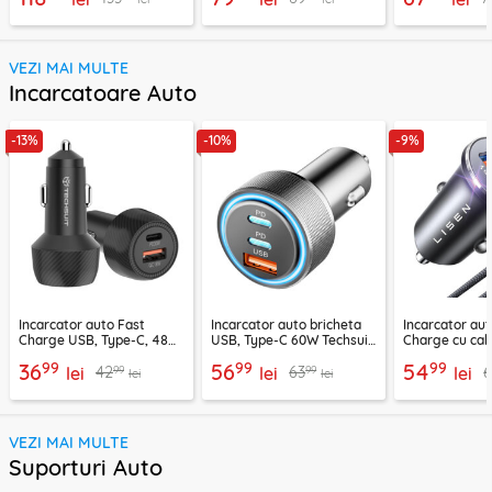
VEZI MAI MULTE
Incarcatoare Auto
-13%
-10%
-9%
Incarcator auto Fast
Incarcator auto bricheta
Incarcator aut
Charge USB, Type-C, 48W
USB, Type-C 60W Techsuit
Charge cu cab
Techsuit C7, negru
C6, arginsiu
Lisen, PD65W,
99
99
99
36
56
54
99
99
42
63
lei
lei
lei
lei
lei
VEZI MAI MULTE
Suporturi Auto