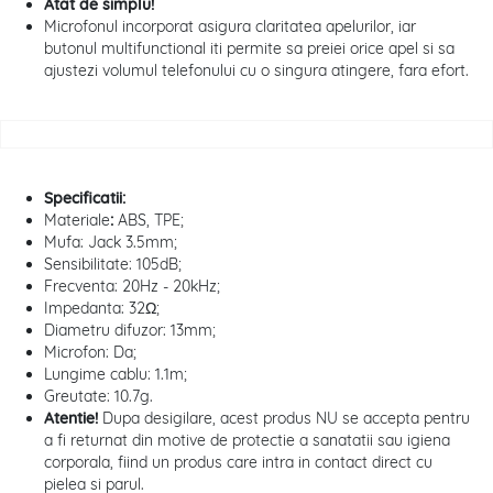
Atat de simplu!
Microfonul incorporat asigura claritatea apelurilor, iar
butonul multifunctional iti permite sa preiei orice apel si sa
ajustezi volumul telefonului cu o singura atingere, fara efort.
Specificatii:
Materiale
:
ABS, TPE;
Mufa: Jack 3.5mm;
Sensibilitate: 105dB;
Frecventa: 20Hz - 20kHz;
Impedanta: 32Ω;
Diametru difuzor: 13mm;
Microfon: Da;
Lungime cablu: 1.1m;
Greutate: 10.7g.
Atentie!
Dupa desigilare, acest produs NU se accepta pentru
a fi returnat din motive de protectie a sanatatii sau igiena
corporala, fiind un produs care intra in contact direct cu
pielea si parul.