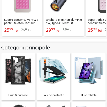
Suport adeziv cu ventuze
Bricheta electrica aluminiu
Suport adeziv
pentru telefon Techsuit
6W, Type-C Techsuit
pentru telefon
SPP-PAD
SmokeX ML1, gri
SL-PAD, roz
99
99
99
25
29
25
99
99
26
37
2
lei
lei
lei
lei
lei
Categorii principale
Huse & carcase
Folii de protectie
Huse tablete