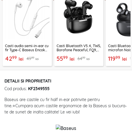
Casti audio semi-in-ear cu
Casti Bluetooth V5.4, TWS,
Casti Bluetoo
fir Type-C Baseus Encok
Borofone Peaceful, FQ9,
microfon Nois
CZ19, alb
negru
Ugreen, negr
99
99
99
42
55
119
99
99
49
64
1
lei
lei
lei
lei
lei
DETALII SI PROPRIETATI
Cod produs:
KF2349555
Baseus are castile cu fir half in-ear potrivite pentru
tine.⭐Cumpara acum castile ergonomice de la Baseus si bucura-
te de sunet de inalta calitate! Le vei iubi!