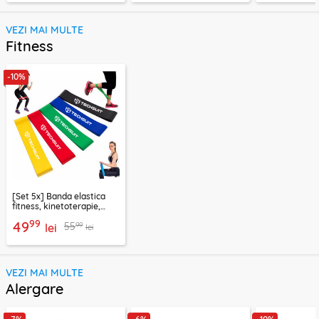
VEZI MAI MULTE
Fitness
-10%
[Set 5x] Banda elastica
fitness, kinetoterapie,
exercitii, sport Techsuit
99
49
99
55
lei
lei
VEZI MAI MULTE
Alergare