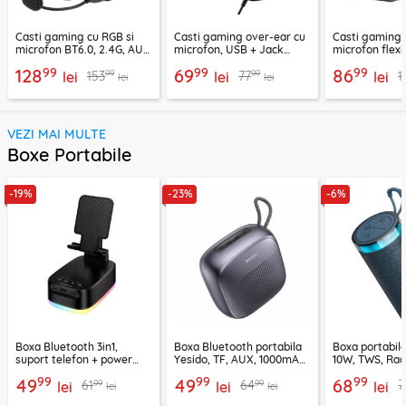
Casti gaming cu RGB si
Casti gaming over-ear cu
Casti gaming c
microfon BT6.0, 2.4G, AUX
microfon, USB + Jack
microfon flexi
Acefast H15
3.5mm, Borofone Wave,
H16, 2m
99
99
99
128
69
86
99
99
153
77
1
lei
BO112
lei
lei
lei
lei
VEZI MAI MULTE
Boxe Portabile
-19%
-23%
-6%
Boxa Bluetooth 3in1,
Boxa Bluetooth portabila
Boxa portabil
suport telefon + power
Yesido, TF, AUX, 1000mAh,
10W, TWS, Rad
bank, Borofone Marea,
YSW24, negru
Borofone Loud
99
99
99
49
49
68
99
99
61
64
7
BR200
lei
lei
lei
lei
lei