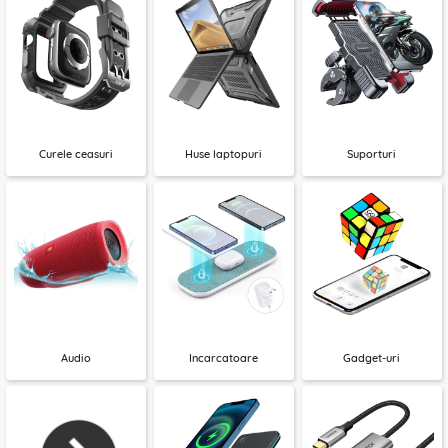
Curele ceasuri
Huse laptopuri
Suporturi
Audio
Incarcatoare
Gadget-uri