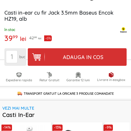
Casti in-ear cu fir Jack 3.5mm Baseus Encok
HZ19, alb
în stoc
39
99
lei
99
42
-6%
lei
ADAUGA IN COS
buc
Livrare in easybox
Expediere rapida
Retur Gratuit
Garantie 12 luni
TRANSPORT GRATUIT LA ORICARE
3 PRODUSE
COMANDATE
VEZI MAI MULTE
Casti In-Ear
-14%
-13%
-9%