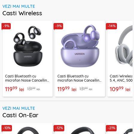
VEZI MAI MULTE
Casti Wireless
-9%
-9%
-14%
Casti Bluetooth cu
Casti Bluetooth cu
Casti Wireles
microfon Noise Cancelling
microfon Noise Cancelling
5.4, ANC, 500
Ugreen, negru, 45785
Ugreen, mov, 55430
Acefast H9, ar
99
99
99
119
119
109
99
99
131
131
lei
lei
lei
lei
lei
VEZI MAI MULTE
Casti On-Ear
-10%
-12%
-21%