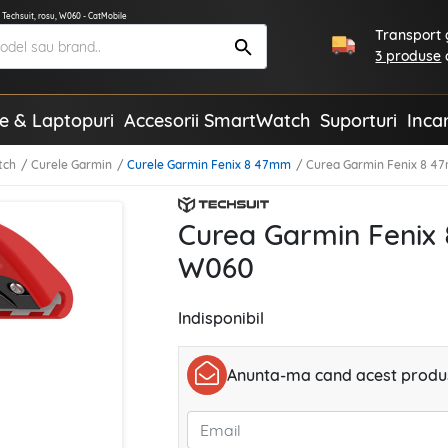
Techsuit, rosu, W060 - CatMobile
Transport g
3 produse
te & Laptopuri
Accesorii SmartWatch
Suporturi
Inca
tch
Curele Garmin
Curele Garmin Fenix 8 47mm
Curea Garmin Fenix 8 47
Curea Garmin Fenix 
W060
Indisponibil
Anunta-ma cand acest produs