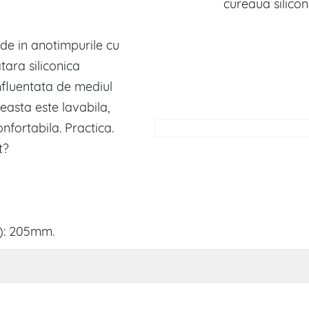
cureaua silico
ode in anotimpurile cu
tara siliconica
nfluentata de mediul
ceasta este lavabila,
nfortabila. Practica.
t?
): 205mm.