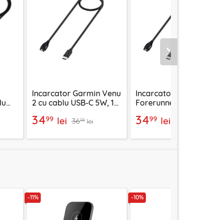
Urmatorul
Incarcator Garmin Venu
Incarcator Garmin
lu
2 cu cablu USB-C 5W, 1m
Forerunner 55 cu cabl
t
Techsuit TGC2
USB-C 5W, 1m Techsuit
34
34
99
99
lei
lei
36
36
TGC2
99
99
lei
lei
-11%
-10%