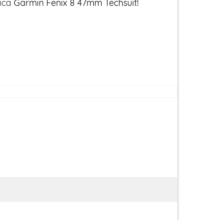
nica
Garmin Fenix 8 47mm Techsuit!