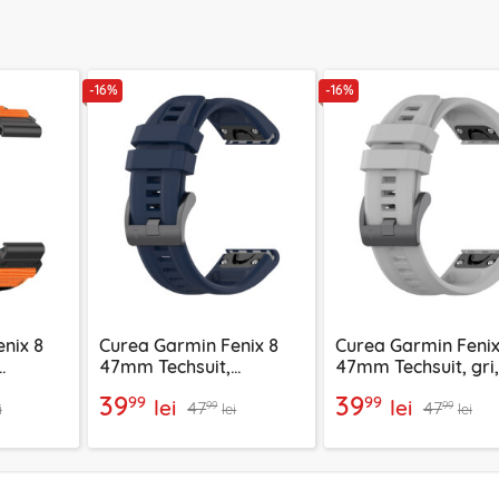
-16%
-16%
nix 8
Curea Garmin Fenix 8
Curea Garmin Fenix
47mm Techsuit,
47mm Techsuit, gri,
7
bleumarin, W060
W060
39
39
99
99
lei
lei
47
47
99
99
i
lei
lei