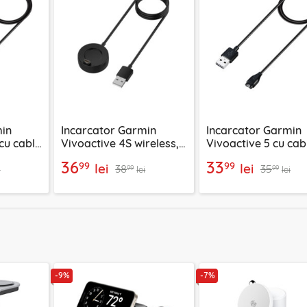
min
Incarcator Garmin
Incarcator Garmin
cu cablu
Vivoactive 4S wireless,
Vivoactive 5 cu cab
suit
cablu USB 5W, 1m
USB 5W, 1m Techsui
36
33
99
99
lei
lei
38
35
Techsuit TGC4
TGC1
99
99
i
lei
lei
-9%
-7%