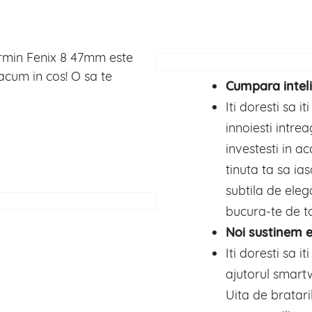
rmin Fenix 8 47mm este
acum in cos! O sa te
Cumpara intel
Iti doresti sa it
innoiesti intre
investesti in a
tinuta ta sa ia
subtila de ele
bucura-te de to
Noi sustinem e
Iti doresti sa 
ajutorul smartw
Uita de bratar