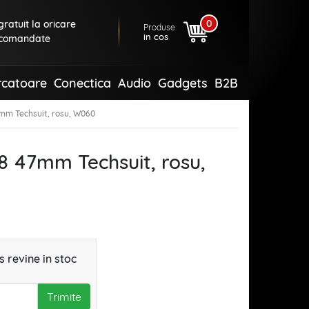
0
ratuit la oricare
Produse
in cos
comandate
rcatoare
Conectica
Audio
Gadgets
B2B
mm Techsuit, rosu, W060
8 47mm Techsuit, rosu,
 revine in stoc
Trimite