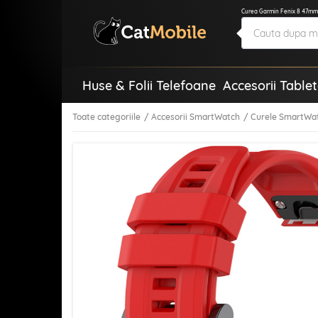
Curea Garmin Fenix 8 47mm 
Huse & Folii Telefoane
Accesorii Table
Toate categoriile
Accesorii SmartWatch
Curele SmartWa