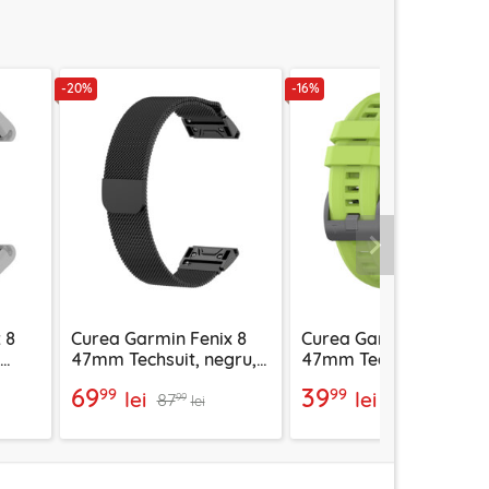
-20%
-16%
Urmatorul
 8
Curea Garmin Fenix 8
Curea Garmin Fenix 8
47mm Techsuit, negru,
47mm Techsuit, verde
W009
deschis, W060
69
39
99
99
lei
lei
87
47
99
99
lei
lei