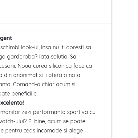
igent
i schimbi look-ul, insa nu iti doresti sa
aga garderoba? Iata solutia! Sa
ccesorii. Noua curea siliconica face ca
sa din anonimat si ii ofera o nota
ganta. Comand-o chiar acum si
ate beneficiile.
xcelenta!
iti monitorizezi performanta sportiva cu
atch-ului? Ei bine, acum se poate.
ile pentru ceas incomode si alege