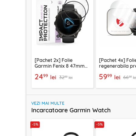
[Pachet 2x] Folie
[Pachet 4x] Foli
Garmin Fenix 8 47mm
regenerabila p
Techsuit Nano Flex,
Garmin Fenix 8
24
59
99
99
lei
lei
32
66
negru
Smart Protectio
99
99
lei
le
Classic, transp
VEZI MAI MULTE
Incarcatoare Garmin Watch
-5%
-5%