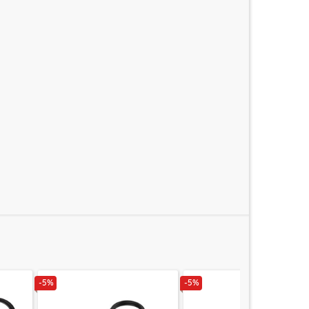
-5%
-5%