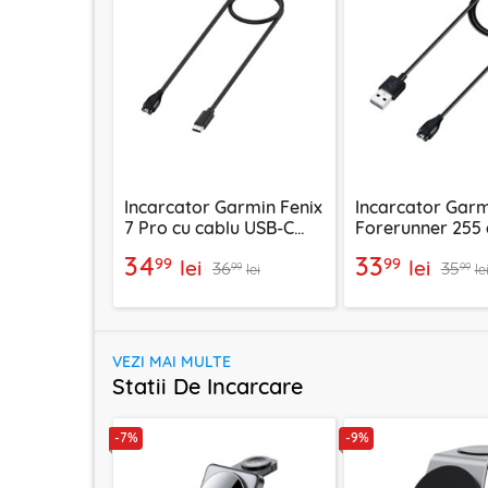
Incarcator Garmin Fenix
Incarcator Gar
7 Pro cu cablu USB-C
Forerunner 255 
5W, 1m Techsuit TGC2
USB 5W, 1m Tech
34
33
99
99
lei
lei
36
35
TGC1
99
99
lei
le
VEZI MAI MULTE
Statii De Incarcare
-7%
-9%