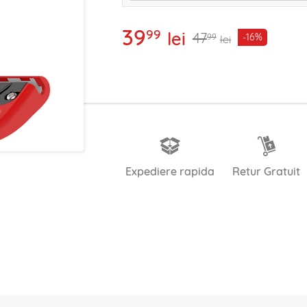
39
99
lei
47
-16%
99
lei
Expediere rapida
Retur Gratuit