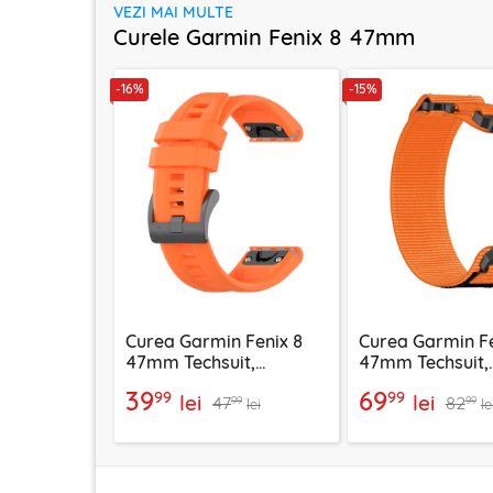
VEZI MAI MULTE
Curele Garmin Fenix 8 47mm
-16%
-15%
Curea Garmin Fenix 8
Curea Garmin Fe
47mm Techsuit,
47mm Techsuit,
portocaliu, W060
portocaliu, W05
39
69
99
99
lei
lei
47
82
99
99
lei
le