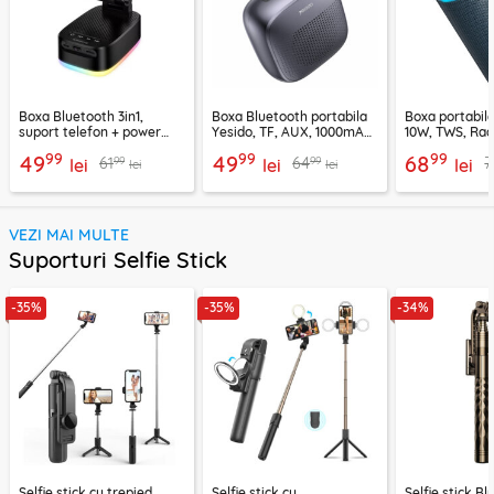
Boxa Bluetooth 3in1,
Boxa Bluetooth portabila
Boxa portabil
suport telefon + power
Yesido, TF, AUX, 1000mAh,
10W, TWS, Rad
bank, Borofone Marea,
YSW24, negru
Borofone Loud
99
99
99
49
49
68
99
99
61
64
7
BR200
lei
lei
lei
lei
lei
VEZI MAI MULTE
Suporturi Selfie Stick
-35%
-35%
-34%
Selfie stick cu trepied,
Selfie stick cu
Selfie stick B