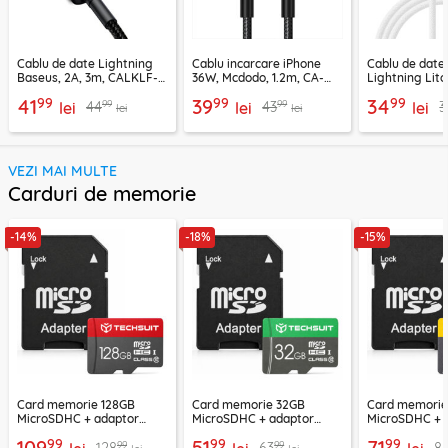
Cablu de date Lightning
Cablu incarcare iPhone
Cablu de date
Baseus, 2A, 3m, CALKLF-
36W, Mcdodo, 1.2m, CA-
Lightning Lito
RG1
2850
LD04CL
99
99
99
41
39
34
99
99
44
43
3
lei
lei
lei
lei
lei
VEZI MAI MULTE
Carduri de memorie
-14%
-18%
-15%
Card memorie 128GB
Card memorie 32GB
Card memori
MicroSDHC + adaptor
MicroSDHC + adaptor
MicroSDHC + 
Techsuit THCM26, rosu
Techsuit THCM11, verde
Techsuit THCM
99
99
99
109
51
71
99
99
128
63
8