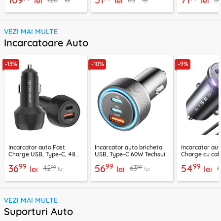
lei
lei
lei
lei
lei
VEZI MAI MULTE
Incarcatoare Auto
-13%
-10%
-9%
Incarcator auto Fast
Incarcator auto bricheta
Incarcator aut
Charge USB, Type-C, 48W
USB, Type-C 60W Techsuit
Charge cu cab
Techsuit C7, negru
C6, arginsiu
Lisen, PD65W,
99
99
99
36
56
54
99
99
42
63
lei
lei
lei
lei
lei
VEZI MAI MULTE
Suporturi Auto