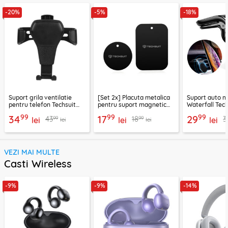
-20%
-5%
-18%
Suport grila ventilatie
[Set 2x] Placuta metalica
Suport auto m
pentru telefon Techsuit
pentru suport magnetic
Waterfall Tech
H01, negru
telefon Techsuit MP03,
negru / argint
99
99
99
34
17
29
99
99
43
18
3
lei
negru
lei
lei
lei
lei
VEZI MAI MULTE
Casti Wireless
-9%
-9%
-14%