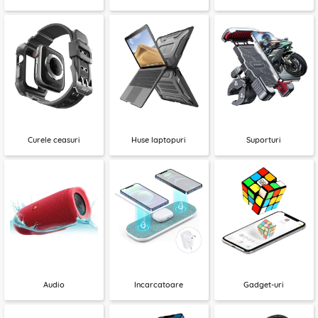
Curele ceasuri
Huse laptopuri
Suporturi
Audio
Incarcatoare
Gadget-uri