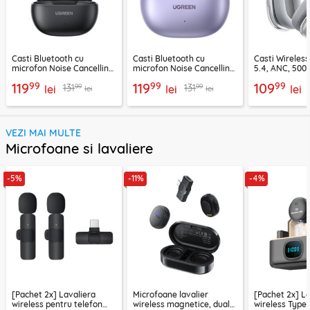
Casti Bluetooth cu
Casti Bluetooth cu
Casti Wireles
microfon Noise Cancelling
microfon Noise Cancelling
5.4, ANC, 500
Ugreen, negru, 45785
Ugreen, mov, 55430
Acefast H9, ar
99
99
99
119
119
109
99
99
131
131
lei
lei
lei
lei
lei
VEZI MAI MULTE
Microfoane si lavaliere
-5%
-11%
-4%
[Pachet 2x] Lavaliera
Microfoane lavalier
[Pachet 2x] L
wireless pentru telefon
wireless magnetice, dual
wireless Type