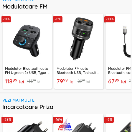
Modulatoare FM
-11%
-11%
-10%
Modulator Bluetooth auto
Modulator FM auto
Modulator FM
FM Ugreen 2x USB, Type-
Bluetooth USB, Techsuit
Bluetooth, car
C, MicroSD, negru, 80910
VoltTune MFM1
YAU32, negru
99
99
99
118
79
67
99
99
133
89
7
lei
lei
lei
lei
lei
VEZI MAI MULTE
Incarcatoare Priza
-29%
-16%
-6%