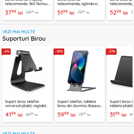
telecomanda, 360 Techsuit
telecomanda, oglinda si
telecomanda, 
L11, 73cm
LED Techsuit K13
K28, 175cm
99
99
99
37
51
52
99
99
58
79
8
lei
lei
lei
lei
lei
VEZI MAI MULTE
Suporturi Birou
-6%
-18%
-21%
Suport birou telefon
Suport telefon, tableta
Suport birou t
universal pliabil, reglabil
birou din aluminiu Baseus,
tableta pliabil
aluminiu Techsuit Z4A,
LUKP000013
negru, ABS-B
99
99
99
41
59
31
99
99
44
73
4
negru
lei
lei
lei
lei
lei
VEZI MAI MULTE