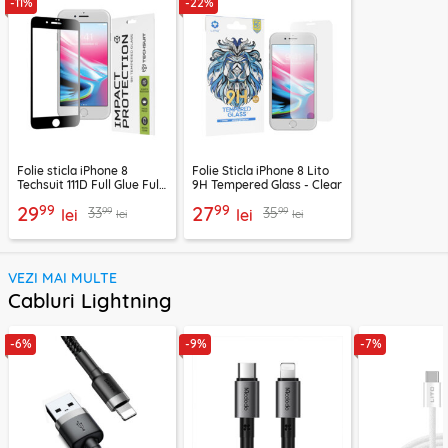
-11%
-22%
Folie sticla iPhone 8
Folie Sticla iPhone 8 Lito
Techsuit 111D Full Glue Full
9H Tempered Glass - Clear
Cover, negru
99
99
29
27
99
99
33
35
lei
lei
lei
lei
VEZI MAI MULTE
Cabluri Lightning
-6%
-9%
-7%