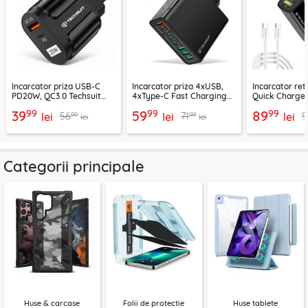
Incarcator priza USB-C
Incarcator priza 4xUSB,
Incarcator re
PD20W, QC3.0 Techsuit
4xType-C Fast Charging
Quick Charge 
EasyPowerX, negru,
Techsuit OctaChargeX,
tip C Techsuit
99
99
99
39
59
89
99
99
56
71
9
CHPD038
lei
negru, CHPD224
lei
CHC2
lei
lei
lei
Categorii principale
Huse & carcase
Folii de protectie
Huse tablete