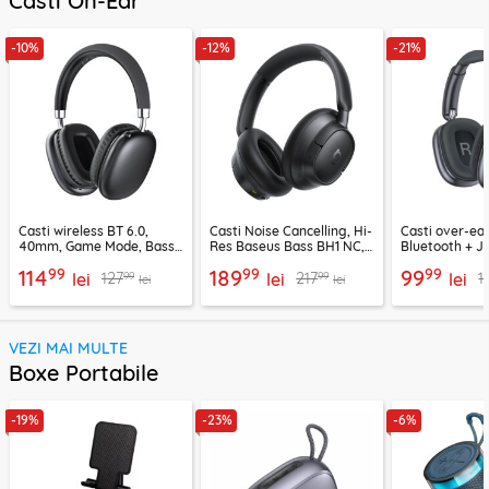
Casti On-Ear
-10%
-12%
-21%
Casti wireless BT 6.0,
Casti Noise Cancelling, Hi-
Casti over-ear
40mm, Game Mode, Bass
Res Baseus Bass BH1 NC,
Bluetooth + J
Boost, Acefast H13
negru, A0203703
EP10, 400mAh
99
99
99
114
189
99
99
99
127
217
1
lei
lei
lei
lei
lei
VEZI MAI MULTE
Boxe Portabile
-19%
-23%
-6%