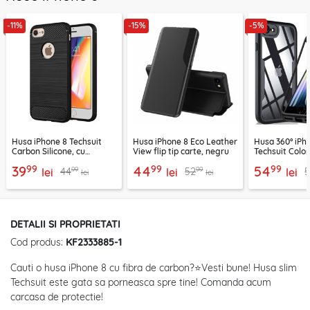
-11%
-15%
-5%
Husa iPhone 8 Techsuit
Husa iPhone 8 Eco Leather
Husa 360° iPh
Carbon Silicone, cu
View flip tip carte, negru
Techsuit Colo
decupaj pentru sigla,
negru
99
99
99
39
44
54
99
99
44
52
5
negru
lei
lei
lei
lei
lei
DETALII SI PROPRIETATI
Cod produs:
KF2333885-1
Cauti o husa iPhone 8 cu fibra de carbon?⭐Vesti bune! Husa slim
Techsuit este gata sa porneasca spre tine! Comanda acum
carcasa de protectie!