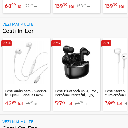
USB-C Techsuit
mic, Acefast R3
LW5, negru
99
99
99
68
139
139
99
99
72
158
XtreamMic LW2
lei
lei
lei
lei
lei
VEZI MAI MULTE
Casti In-Ear
-14%
-13%
-18%
Casti audio semi-in-ear cu
Casti Bluetooth V5.4, TWS,
Casti stereo 
fir Type-C Baseus Encok
Borofone Peaceful, FQ9,
cu microfon Li
CZ19, alb
negru
1.2m, alb
99
99
99
42
55
39
99
99
49
64
4
lei
lei
lei
lei
lei
VEZI MAI MULTE