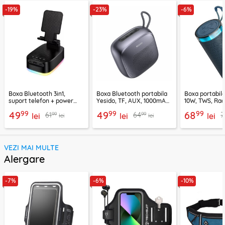
-19%
-23%
-6%
Boxa Bluetooth 3in1,
Boxa Bluetooth portabila
Boxa portabil
suport telefon + power
Yesido, TF, AUX, 1000mAh,
10W, TWS, Rad
bank, Borofone Marea,
YSW24, negru
Borofone Loud
99
99
99
49
49
68
99
99
61
64
7
BR200
lei
lei
lei
lei
lei
VEZI MAI MULTE
Alergare
-7%
-6%
-10%