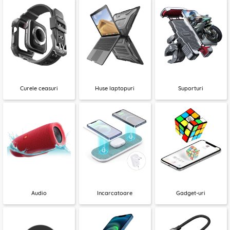
Curele ceasuri
Huse laptopuri
Suporturi
Audio
Incarcatoare
Gadget-uri