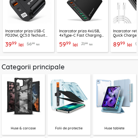
Incarcator priza USB-C
Incarcator priza 4xUSB,
Incarcator re
PD20W, QC3.0 Techsuit
4xType-C Fast Charging
Quick Charge 
EasyPowerX, negru,
Techsuit OctaChargeX,
tip C Techsuit
99
99
99
39
59
89
99
99
56
71
9
CHPD038
lei
negru, CHPD224
lei
CHC2
lei
lei
lei
Categorii principale
Huse & carcase
Folii de protectie
Huse tablete