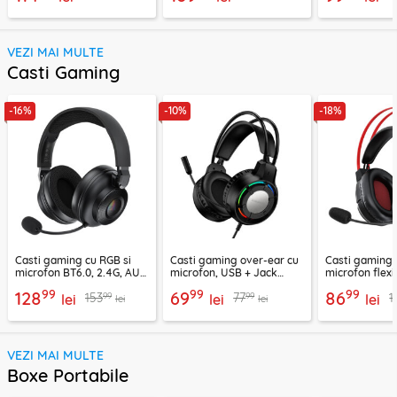
VEZI MAI MULTE
Casti Gaming
-16%
-10%
-18%
Casti gaming cu RGB si
Casti gaming over-ear cu
Casti gaming c
microfon BT6.0, 2.4G, AUX
microfon, USB + Jack
microfon flexi
Acefast H15
3.5mm, Borofone Wave,
H16, 2m
99
99
99
128
69
86
99
99
153
77
1
lei
BO112
lei
lei
lei
lei
VEZI MAI MULTE
Boxe Portabile