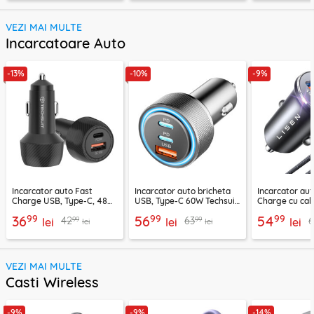
VEZI MAI MULTE
Incarcatoare Auto
-13%
-10%
-9%
Incarcator auto Fast
Incarcator auto bricheta
Incarcator aut
Charge USB, Type-C, 48W
USB, Type-C 60W Techsuit
Charge cu cab
Techsuit C7, negru
C6, arginsiu
Lisen, PD65W,
99
99
99
36
56
54
99
99
42
63
lei
lei
lei
lei
lei
VEZI MAI MULTE
Casti Wireless
-9%
-9%
-14%