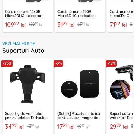
Card memorie 128GB
Card memorie 32GB
Card memori
MicroSDHC + adaptor
MicroSDHC + adaptor
MicroSDHC + 
Techsuit THCM26, rosu
Techsuit THCM11, verde
Techsuit THCM
99
99
99
109
51
71
99
99
128
63
8
lei
lei
lei
lei
lei
VEZI MAI MULTE
Suporturi Auto
-20%
-5%
-18%
Suport grila ventilatie
[Set 2x] Placuta metalica
Suport auto m
pentru telefon Techsuit
pentru suport magnetic
Waterfall Tech
H01, negru
telefon Techsuit MP03,
negru / argint
99
99
99
34
17
29
99
99
43
18
3
lei
negru
lei
lei
lei
lei