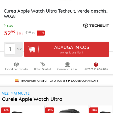
Curea Apple Watch Ultra Techsuit, verde deschis,
W038
în stoc
32
99
lei
99
41
-21%
lei
ADAUGA IN COS
buc
Ajunge la tine Marți
Livrare in easybox
Expediere rapida
Retur Gratuit
Garantie 12 luni
TRANSPORT GRATUIT LA ORICARE
3 PRODUSE
COMANDATE
VEZI MAI MULTE
Curele Apple Watch Ultra
-10%
-13%
-10%