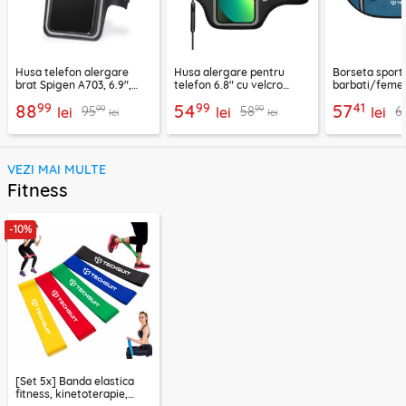
Husa telefon alergare
Husa alergare pentru
Borseta sport
brat Spigen A703, 6.9",
telefon 6.8" cu velcro
barbati/femei
negru
Techsuit TH20, negru
CWB3, albastr
99
99
41
88
54
57
99
99
95
58
6
lei
lei
lei
lei
lei
VEZI MAI MULTE
Fitness
-10%
[Set 5x] Banda elastica
fitness, kinetoterapie,