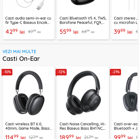
Casti audio semi-in-ear cu
Casti Bluetooth V5.4, TWS,
Casti stereo 
fir Type-C Baseus Encok
Borofone Peaceful, FQ9,
cu microfon Li
CZ19, alb
negru
1.2m, alb
99
99
99
42
55
39
99
99
49
64
4
lei
lei
lei
lei
lei
VEZI MAI MULTE
Casti On-Ear
-10%
-12%
-21%
Casti wireless BT 6.0,
Casti Noise Cancelling, Hi-
Casti over-ear
40mm, Game Mode, Bass
Res Baseus Bass BH1 NC,
Bluetooth + J
Boost, Acefast H13
negru, A0203703
EP10, 400mAh
99
99
99
114
189
99
99
99
127
217
1
lei
lei
lei
lei
lei