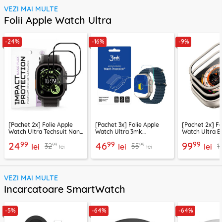
VEZI MAI MULTE
Folii Apple Watch Ultra
-24%
-16%
-9%
[Pachet 2x] Folie Apple
[Pachet 3x] Folie Apple
[Pachet 2x] Fo
Watch Ultra Techsuit Nano
Watch Ultra 3mk
Watch Ultra E
Flex, negru
FlexibleGlass,
titanium
99
99
99
24
46
99
99
99
32
55
1
lei
transparenta
lei
lei
lei
lei
VEZI MAI MULTE
Incarcatoare SmartWatch
-5%
-64%
-64%