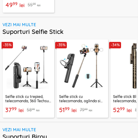
exercitii, sport Techsuit
99
49
99
55
lei
lei
VEZI MAI MULTE
Suporturi Selfie Stick
-35%
-35%
-34%
Selfie stick cu trepied,
Selfie stick cu
Selfie stick B
telecomanda, 360 Techsuit
telecomanda, oglinda si
telecomanda, 
L11, 73cm
LED Techsuit K13
K28, 175cm
99
99
99
37
51
52
99
99
58
79
8
lei
lei
lei
lei
lei
VEZI MAI MULTE
Suporturi Birou