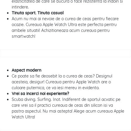
elasticitatea de care se bucura o face rezistenta la indoiri si
intindere.
Tinuta sport. Tinuta casual
Acum nu mai ai nevoie de o curea de ceas pentru fiecare
ocazie. Cureaua Apple Watch Ultra este perfecta pentru
ambele situatii! Achizitioneaza acum cureaua pentru
smartwatch!
Aspect modern
Ce poate sa fie deosebit la o curea de ceas? Designul
acesteia, desigur! Cureaua pentru Apple Watch are o
culoare puternica, ce va iesi mereu in evidenta.
Vrei sa incerci noi experiente?
Scuba diving. Surfing. Inot. Indiferent de sportul acvatic pe
care vrei sa il practici cureaua de ceas din silicon isi va
pastra aspectul. Nu mai astepta! Alege acum cureaua Apple
Watch Ultra!