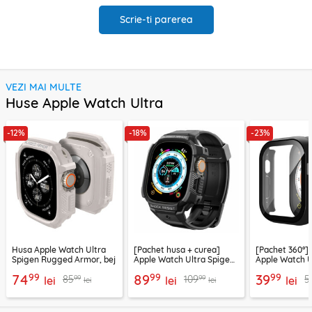
Scrie-ti parerea
VEZI MAI MULTE
Huse Apple Watch Ultra
-12%
-18%
-23%
Husa Apple Watch Ultra
[Pachet husa + curea]
[Pachet 360°] 
Spigen Rugged Armor, bej
Apple Watch Ultra Spigen
Apple Watch U
Rugged Armor Pro, negru
Techsuit Defe
99
99
99
74
89
39
99
99
85
109
5
lei
lei
negru
lei
lei
lei