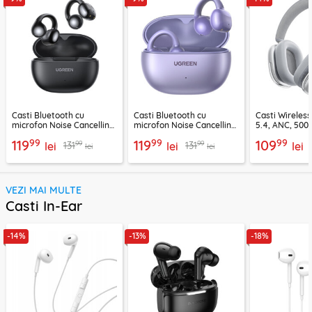
Casti Bluetooth cu
Casti Bluetooth cu
Casti Wireles
microfon Noise Cancelling
microfon Noise Cancelling
5.4, ANC, 500
Ugreen, negru, 45785
Ugreen, mov, 55430
Acefast H9, ar
99
99
99
119
119
109
99
99
131
131
lei
lei
lei
lei
lei
VEZI MAI MULTE
Casti In-Ear
-14%
-13%
-18%