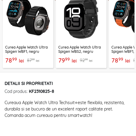
Curea Apple Watch Ultra
Curea Apple Watch Ultra
Curea Apple W
Spigen WBF1, negru
Spigen WBS2, negru
Spigen WBF1, 
99
99
99
78
79
78
99
99
87
92
8
lei
lei
lei
lei
lei
DETALII SI PROPRIETATI
Cod produs:
KF2310825-8
Cureaua Apple Watch Ultra Techsuit⭐este flexibila, rezistenta,
durabila si se bucura de un excelent raport calitate pret.
Comanda acum cureaua pentru smartwatch!