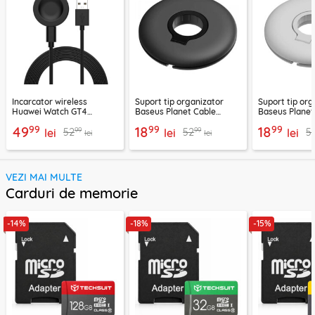
Incarcator wireless
Suport tip organizator
Suport tip org
Huawei Watch GT4
Baseus Planet Cable
Baseus Planet
(46mm, 41mm), 10W cu
Winder, negru, ACSLH-01
Winder, alb, 
99
99
99
49
18
18
99
99
52
52
5
cablu Techsuit THC2
lei
lei
lei
lei
lei
VEZI MAI MULTE
Carduri de memorie
-14%
-18%
-15%