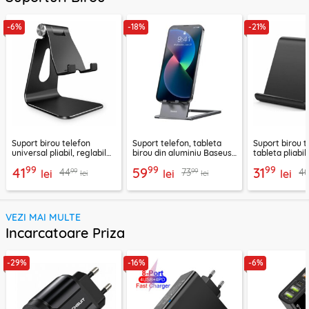
-6%
-18%
-21%
Suport birou telefon
Suport telefon, tableta
Suport birou t
universal pliabil, reglabil
birou din aluminiu Baseus,
tableta pliabil
aluminiu Techsuit Z4A,
LUKP000013
negru, ABS-B
99
99
99
41
59
31
99
99
44
73
4
negru
lei
lei
lei
lei
lei
VEZI MAI MULTE
Incarcatoare Priza
-29%
-16%
-6%