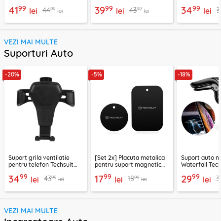
RG1
2850
LD04CL
99
99
99
41
39
34
99
99
44
43
3
lei
lei
lei
lei
lei
VEZI MAI MULTE
Suporturi Auto
-20%
-5%
-18%
Suport grila ventilatie
[Set 2x] Placuta metalica
Suport auto m
pentru telefon Techsuit
pentru suport magnetic
Waterfall Tech
H01, negru
telefon Techsuit MP03,
negru / argint
99
99
99
34
17
29
99
99
43
18
3
lei
negru
lei
lei
lei
lei
VEZI MAI MULTE