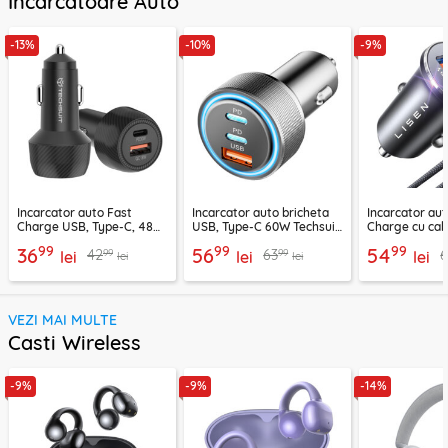
Incarcatoare Auto
-13%
-10%
-9%
Incarcator auto Fast
Incarcator auto bricheta
Incarcator aut
Charge USB, Type-C, 48W
USB, Type-C 60W Techsuit
Charge cu cab
Techsuit C7, negru
C6, arginsiu
Lisen, PD65W,
99
99
99
36
56
54
99
99
42
63
lei
lei
lei
lei
lei
VEZI MAI MULTE
Casti Wireless
-9%
-9%
-14%