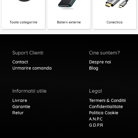
Toate categoriile
Baterii externe
Conectica
Suport Clienti
Cine suntem?
Contact
Despre noi
Urmarire comanda
Blog
Informatii utile
Legal
Livrare
Termeni & Conditii
Garantie
Confidentialitate
Retur
Politica Cookie
A.N.P.C
G.D.P.R