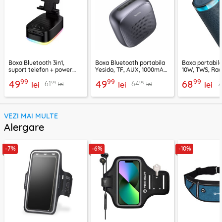
Boxa Bluetooth 3in1,
Boxa Bluetooth portabila
Boxa portabil
suport telefon + power
Yesido, TF, AUX, 1000mAh,
10W, TWS, Rad
bank, Borofone Marea,
YSW24, negru
Borofone Loud
99
99
99
49
49
68
99
99
61
64
7
BR200
lei
lei
lei
lei
lei
VEZI MAI MULTE
Alergare
-7%
-6%
-10%