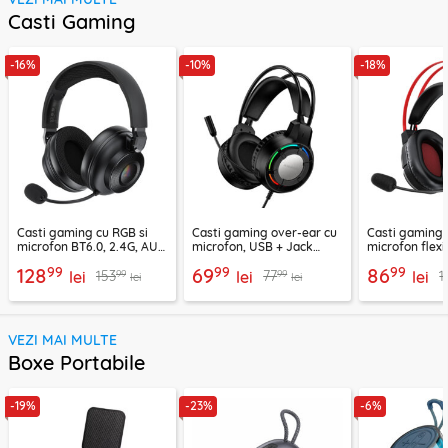
Casti Gaming
-16%
-10%
-18%
Casti gaming cu RGB si
Casti gaming over-ear cu
Casti gaming c
microfon BT6.0, 2.4G, AUX
microfon, USB + Jack
microfon flexi
Acefast H15
3.5mm, Borofone Wave,
H16, 2m
99
99
99
128
69
86
99
99
153
77
1
lei
BO112
lei
lei
lei
lei
VEZI MAI MULTE
Boxe Portabile
-19%
-23%
-6%