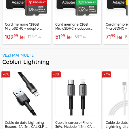
Card memorie 128GB
Card memorie 32GB
Card memori
MicroSDHC + adaptor
MicroSDHC + adaptor
MicroSDHC + 
Techsuit THCM26, rosu
Techsuit THCM11, verde
Techsuit THCM
99
99
99
109
51
71
99
99
128
63
8
lei
lei
lei
lei
lei
VEZI MAI MULTE
Cabluri Lightning
-6%
-9%
-7%
Cablu de date Lightning
Cablu incarcare iPhone
Cablu de date
Baseus, 2A, 3m, CALKLF-
36W, Mcdodo, 1.2m, CA-
Lightning Lito