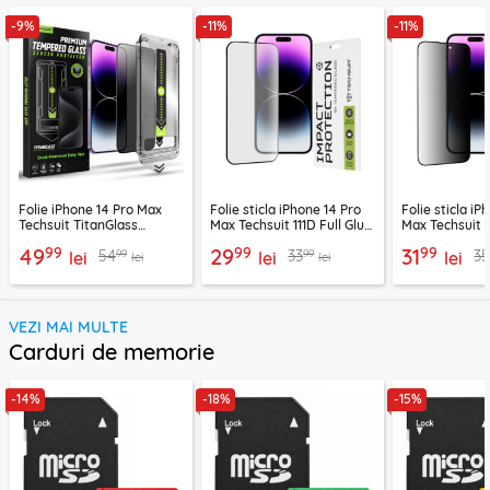
-9%
-11%
-11%
Folie iPhone 14 Pro Max
Folie sticla iPhone 14 Pro
Folie sticla iP
Techsuit TitanGlass
Max Techsuit 111D Full Glue
Max Techsuit 1
FullCover, privacy
Full Cover, negru
Full Glue, neg
99
99
99
49
29
31
99
99
54
33
3
lei
lei
lei
lei
lei
VEZI MAI MULTE
Carduri de memorie
-14%
-18%
-15%