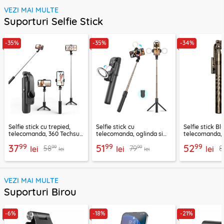
VEZI MAI MULTE
Suporturi Selfie Stick
-35%
-35%
-34%
Selfie stick cu trepied,
Selfie stick cu
Selfie stick B
telecomanda, 360 Techsuit
telecomanda, oglinda si
telecomanda, 
L11, 73cm
LED Techsuit K13
K28, 175cm
99
99
99
37
51
52
99
99
58
79
8
lei
lei
lei
lei
lei
VEZI MAI MULTE
Suporturi Birou
-6%
-18%
-21%