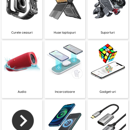
Curele ceasuri
Huse laptopuri
Suporturi
Audio
Incarcatoare
Gadget-uri