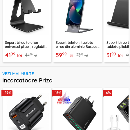
Suport birou telefon
Suport telefon, tableta
Suport birou t
universal pliabil, reglabil
birou din aluminiu Baseus,
tableta pliabil
aluminiu Techsuit Z4A,
LUKP000013
negru, ABS-B
99
99
99
41
59
31
99
99
44
73
4
negru
lei
lei
lei
lei
lei
VEZI MAI MULTE
Incarcatoare Priza
-29%
-16%
-6%