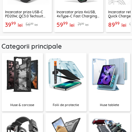
Incarcator priza USB-C
Incarcator priza 4xUSB,
Incarcator re
PD20W, QC3.0 Techsuit
4xType-C Fast Charging
Quick Charge 
EasyPowerX, negru,
Techsuit OctaChargeX,
tip C Techsuit
99
99
99
39
59
89
99
99
56
71
9
CHPD038
lei
negru, CHPD224
lei
CHC2
lei
lei
lei
Categorii principale
Huse & carcase
Folii de protectie
Huse tablete