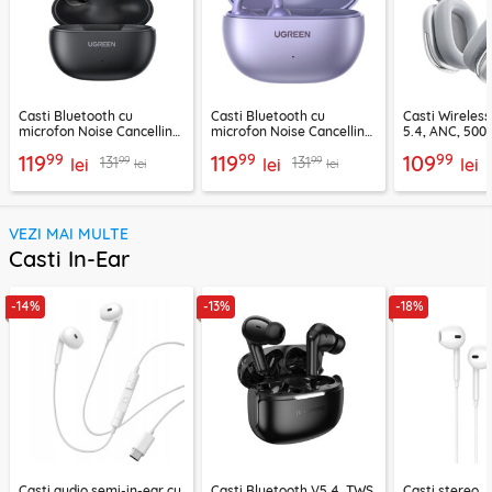
Casti Bluetooth cu
Casti Bluetooth cu
Casti Wireles
microfon Noise Cancelling
microfon Noise Cancelling
5.4, ANC, 500
Ugreen, negru, 45785
Ugreen, mov, 55430
Acefast H9, ar
99
99
99
119
119
109
99
99
131
131
lei
lei
lei
lei
lei
VEZI MAI MULTE
Casti In-Ear
-14%
-13%
-18%
Casti audio semi-in-ear cu
Casti Bluetooth V5.4, TWS,
Casti stereo 