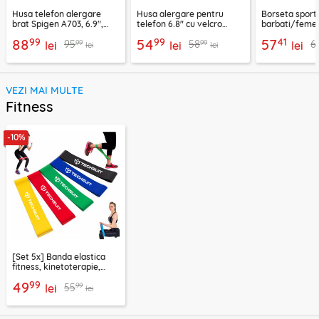
Husa telefon alergare
Husa alergare pentru
Borseta sport
brat Spigen A703, 6.9",
telefon 6.8" cu velcro
barbati/femei
negru
Techsuit TH20, negru
CWB3, albastr
99
99
41
88
54
57
99
99
95
58
6
lei
lei
lei
lei
lei
VEZI MAI MULTE
Fitness
-10%
[Set 5x] Banda elastica
fitness, kinetoterapie,
exercitii, sport Techsuit
99
49
99
55
lei
lei