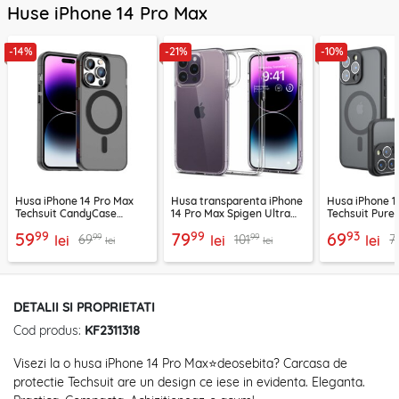
Huse iPhone 14 Pro Max
-14%
-21%
-10%
Husa iPhone 14 Pro Max
Husa transparenta iPhone
Husa iPhone 1
Techsuit CandyCase
14 Pro Max Spigen Ultra
Techsuit Pure
MagSafe, negru
Hybrid, clear
MagSafe, negr
99
99
93
59
79
69
99
99
69
101
7
lei
lei
lei
lei
lei
DETALII SI PROPRIETATI
Cod produs:
KF2311318
Visezi la o husa iPhone 14 Pro Max⭐deosebita? Carcasa de
protectie Techsuit are un design ce iese in evidenta. Eleganta.