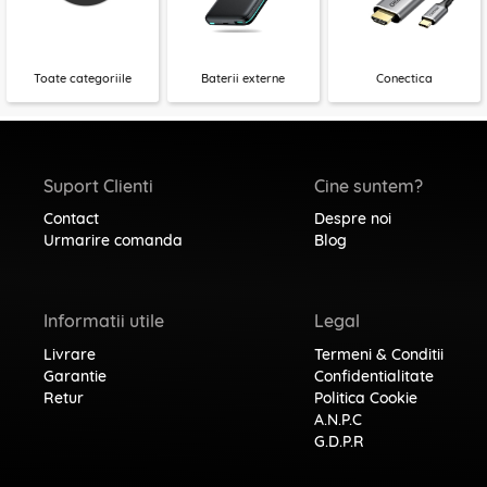
Toate categoriile
Baterii externe
Conectica
Suport Clienti
Cine suntem?
Contact
Despre noi
Urmarire comanda
Blog
Informatii utile
Legal
Livrare
Termeni & Conditii
Garantie
Confidentialitate
Retur
Politica Cookie
A.N.P.C
G.D.P.R