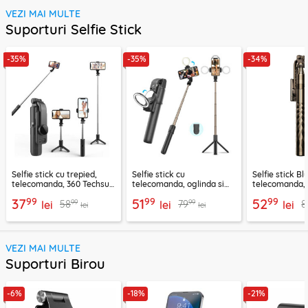
VEZI MAI MULTE
Suporturi Selfie Stick
-35%
-35%
-34%
Selfie stick cu trepied,
Selfie stick cu
Selfie stick B
telecomanda, 360 Techsuit
telecomanda, oglinda si
telecomanda, 
L11, 73cm
LED Techsuit K13
K28, 175cm
99
99
99
37
51
52
99
99
58
79
8
lei
lei
lei
lei
lei
VEZI MAI MULTE
Suporturi Birou
-6%
-18%
-21%