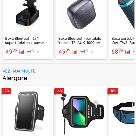
Boxa Bluetooth 3in1,
Boxa Bluetooth portabila
Boxa portabil
suport telefon + power
Yesido, TF, AUX, 1000mAh,
10W, TWS, Rad
bank, Borofone Marea,
YSW24, negru
Borofone Loud
99
99
99
49
49
68
99
99
61
64
7
BR200
lei
lei
lei
lei
lei
VEZI MAI MULTE
Alergare
-7%
-6%
-10%