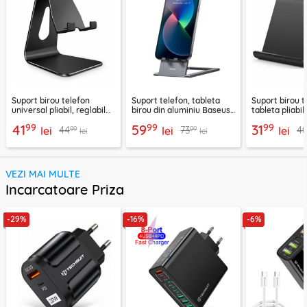
Suport birou telefon
Suport telefon, tableta
Suport birou t
universal pliabil, reglabil
birou din aluminiu Baseus,
tableta pliabil
aluminiu Techsuit Z4A,
LUKP000013
negru, ABS-B
99
99
99
41
59
31
99
99
44
73
4
negru
lei
lei
lei
lei
lei
VEZI MAI MULTE
Incarcatoare Priza
-29%
-16%
-6%