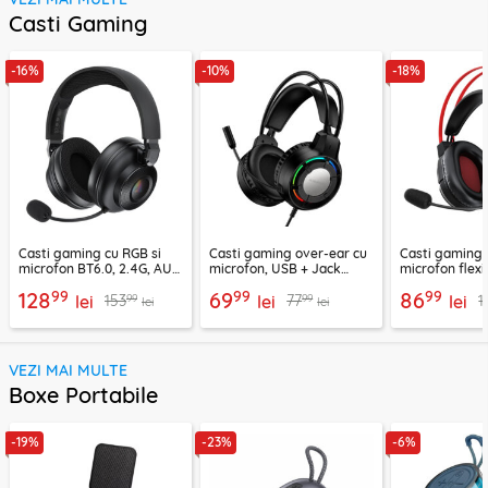
Casti Gaming
-16%
-10%
-18%
Casti gaming cu RGB si
Casti gaming over-ear cu
Casti gaming c
microfon BT6.0, 2.4G, AUX
microfon, USB + Jack
microfon flexi
Acefast H15
3.5mm, Borofone Wave,
H16, 2m
99
99
99
128
69
86
99
99
153
77
1
lei
BO112
lei
lei
lei
lei
VEZI MAI MULTE
Boxe Portabile
-19%
-23%
-6%