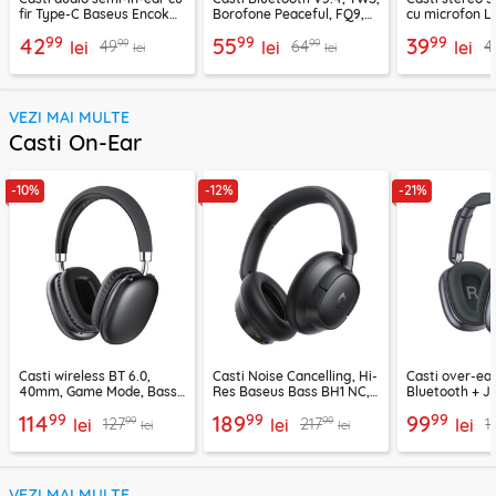
fir Type-C Baseus Encok
Borofone Peaceful, FQ9,
cu microfon Li
CZ19, alb
negru
1.2m, alb
99
99
99
42
55
39
99
99
49
64
4
lei
lei
lei
lei
lei
VEZI MAI MULTE
Casti On-Ear
-10%
-12%
-21%
Casti wireless BT 6.0,
Casti Noise Cancelling, Hi-
Casti over-ear
40mm, Game Mode, Bass
Res Baseus Bass BH1 NC,
Bluetooth + J
Boost, Acefast H13
negru, A0203703
EP10, 400mAh
99
99
99
114
189
99
99
99
127
217
1
lei
lei
lei
lei
lei
VEZI MAI MULTE