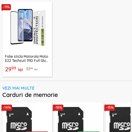
-11%
Folie sticla Motorola Moto
E22 Techsuit 111D Full Glue
Full Cover, negru
99
29
99
33
lei
lei
VEZI MAI MULTE
Carduri de memorie
-14%
-18%
-15%