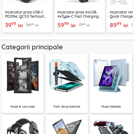
Incarcator priza USB-C
Incarcator priza 4xUSB,
Incarcator re
PD20W, QC3.0 Techsuit
4xType-C Fast Charging
Quick Charge 
EasyPowerX, negru,
Techsuit OctaChargeX,
tip C Techsuit
99
99
99
39
59
89
99
99
56
71
9
CHPD038
lei
negru, CHPD224
lei
CHC2
lei
lei
lei
Categorii principale
Huse & carcase
Folii de protectie
Huse tablete