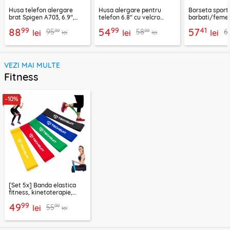
Husa telefon alergare
Husa alergare pentru
Borseta sport
brat Spigen A703, 6.9",
telefon 6.8" cu velcro
barbati/femei
negru
Techsuit TH20, negru
CWB3, albastr
99
99
41
88
54
57
99
99
95
58
6
lei
lei
lei
lei
lei
VEZI MAI MULTE
Fitness
-10%
[Set 5x] Banda elastica
fitness, kinetoterapie,
exercitii, sport Techsuit
99
49
99
55
lei
lei