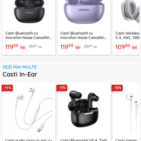
Casti Bluetooth cu
Casti Bluetooth cu
Casti Wireles
microfon Noise Cancelling
microfon Noise Cancelling
5.4, ANC, 500
Ugreen, negru, 45785
Ugreen, mov, 55430
Acefast H9, ar
99
99
99
119
119
109
99
99
131
131
lei
lei
lei
lei
lei
VEZI MAI MULTE
Casti In-Ear
-14%
-13%
-18%
Casti audio semi-in-ear cu
Casti Bluetooth V5.4, TWS,
Casti stereo 