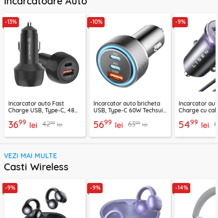
Incarcatoare Auto
-13%
-10%
-9%
Incarcator auto Fast
Incarcator auto bricheta
Incarcator aut
Charge USB, Type-C, 48W
USB, Type-C 60W Techsuit
Charge cu cab
Techsuit C7, negru
C6, arginsiu
Lisen, PD65W,
99
99
99
36
56
54
99
99
42
63
lei
lei
lei
lei
lei
VEZI MAI MULTE
Casti Wireless
-9%
-9%
-14%