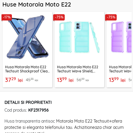
Huse Motorola Moto E22
-17%
-75%
-75%
Husa Motorola Moto E22
Husa Motorola Moto E22
Husa Motorol
Techsuit Shockproof Clear
Techsuit Wave Shield,
Techsuit Wave
Silicone, fumuriu
turcoaz
29
99
99
37
13
13
35
99
45
56
5
lei
lei
lei
lei
lei
DETALII SI PROPRIETATI
Cod produs:
KF2317956
Husa transparenta antisoc
Motorola Moto E22 Techsuit⭐ofera
protectie si eleganta telefonului tau. Achizitioneaza chiar acum