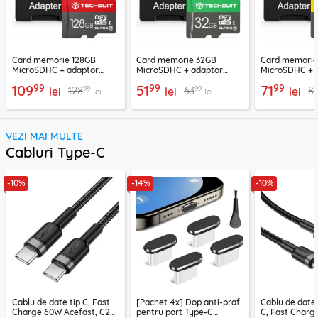
Card memorie 128GB
Card memorie 32GB
Card memori
MicroSDHC + adaptor
MicroSDHC + adaptor
MicroSDHC + 
Techsuit THCM26, rosu
Techsuit THCM11, verde
Techsuit THCM
99
99
99
109
51
71
99
99
128
63
8
lei
lei
lei
lei
lei
VEZI MAI MULTE
Cabluri Type-C
-10%
-14%
-10%
Cablu de date tip C, Fast
[Pachet 4x] Dop anti-praf
Cablu de date
Charge 60W Acefast, C22-
pentru port Type-C
C, Fast Charg