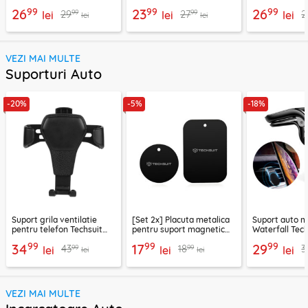
03, 1.2m
Techsuit AD1, negru
C22-04, 1.2m
99
99
99
26
23
26
99
99
29
27
2
lei
lei
lei
lei
lei
VEZI MAI MULTE
Suporturi Auto
-20%
-5%
-18%
Suport grila ventilatie
[Set 2x] Placuta metalica
Suport auto m
pentru telefon Techsuit
pentru suport magnetic
Waterfall Tech
H01, negru
telefon Techsuit MP03,
negru / argint
99
99
99
34
17
29
99
99
43
18
3
lei
negru
lei
lei
lei
lei
VEZI MAI MULTE