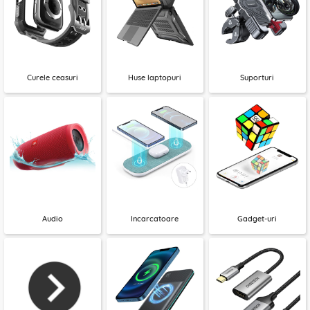
Curele ceasuri
Huse laptopuri
Suporturi
Audio
Incarcatoare
Gadget-uri