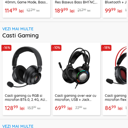
40mm, Game Mode, Bass
Res Baseus Bass BH1 NC,
Bluetooth + J
Boost, Acefast H13
negru, A0203703
EP10, 400mAh
99
99
99
114
189
99
99
99
127
217
1
lei
lei
lei
lei
lei
VEZI MAI MULTE
Casti Gaming
-16%
-10%
-18%
Casti gaming cu RGB si
Casti gaming over-ear cu
Casti gaming c
microfon BT6.0, 2.4G, AUX
microfon, USB + Jack
microfon flexi
Acefast H15
3.5mm, Borofone Wave,
H16, 2m
99
99
99
128
69
86
99
99
153
77
1
lei
BO112
lei
lei
lei
lei
VEZI MAI MULTE