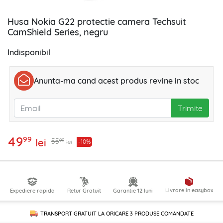
Husa Nokia G22 protectie camera Techsuit
CamShield Series, negru
Indisponibil
Anunta-ma cand acest produs revine in stoc
Trimite
49
99
lei
99
55
-10%
lei
Livrare in easybox
Expediere rapida
Retur Gratuit
Garantie 12 luni
TRANSPORT GRATUIT LA ORICARE
3 PRODUSE
COMANDATE