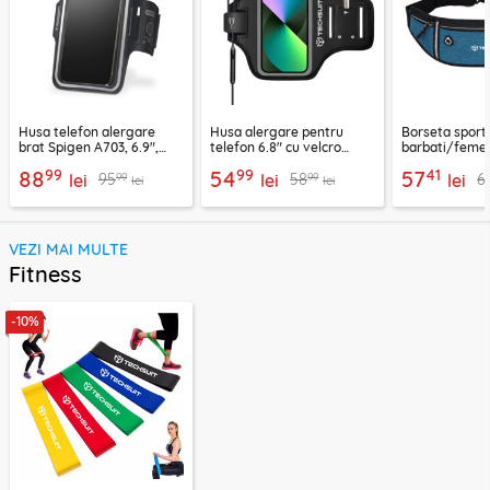
Husa telefon alergare
Husa alergare pentru
Borseta sport
brat Spigen A703, 6.9",
telefon 6.8" cu velcro
barbati/femei
negru
Techsuit TH20, negru
CWB3, albastr
99
99
41
88
54
57
99
99
95
58
6
lei
lei
lei
lei
lei
VEZI MAI MULTE
Fitness
-10%