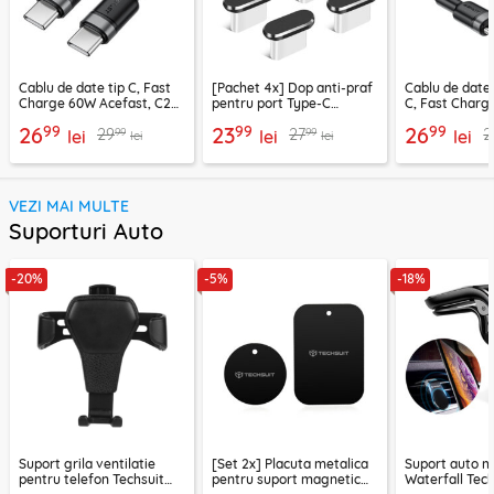
Cablu de date tip C, Fast
[Pachet 4x] Dop anti-praf
Cablu de date
Charge 60W Acefast, C22-
pentru port Type-C
C, Fast Charg
03, 1.2m
Techsuit AD1, negru
C22-04, 1.2m
99
99
99
26
23
26
99
99
29
27
2
lei
lei
lei
lei
lei
VEZI MAI MULTE
Suporturi Auto
-20%
-5%
-18%
Suport grila ventilatie
[Set 2x] Placuta metalica
Suport auto m
pentru telefon Techsuit
pentru suport magnetic
Waterfall Tech