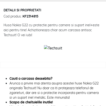
DETALII SI PROPRIETATI
Cod produs:
KF2314815
Husa Nokia G22 cu protectie pentru camere si suport inel⭐este
aici pentru tine! Achizitioneaza chiar acum carcasa antisoc
Techsuit! O vei iubi!
Cauti o carcasa deosebita?
Arunca o privire mai atenta asupra acestei huse Nokia G22
originala Techsuit! Nu doar ca iti protejeaza telefonul de
zgarieturi, dar are si o protectie incorporata pentru camera
si un suport inel metalic. Este minunata!
Scapa de cheltuielile inutile!