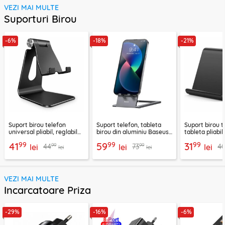
VEZI MAI MULTE
Suporturi Birou
-6%
-18%
-21%
Suport birou telefon
Suport telefon, tableta
Suport birou t
universal pliabil, reglabil
birou din aluminiu Baseus,
tableta pliabil
aluminiu Techsuit Z4A,
LUKP000013
negru, ABS-B
99
99
99
41
59
31
99
99
44
73
4
negru
lei
lei
lei
lei
lei
VEZI MAI MULTE
Incarcatoare Priza
-29%
-16%
-6%