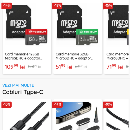
-14%
-18%
-15%
Card memorie 128GB
Card memorie 32GB
Card memori
MicroSDHC + adaptor
MicroSDHC + adaptor
MicroSDHC + 
Techsuit THCM26, rosu
Techsuit THCM11, verde
Techsuit THCM
99
99
99
109
51
71
99
99
128
63
8
lei
lei
lei
lei
lei
VEZI MAI MULTE
Cabluri Type-C
-10%
-14%
-10%