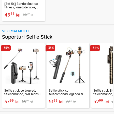
[Set 5x] Banda elastica
fitness, kinetoterapie,
exercitii, sport Techsuit
99
49
99
55
lei
lei
VEZI MAI MULTE
Suporturi Selfie Stick
-35%
-35%
-34%
Selfie stick cu trepied,
Selfie stick cu
Selfie stick B
telecomanda, 360 Techsuit
telecomanda, oglinda si
telecomanda, 
L11, 73cm
LED Techsuit K13
K28, 175cm
99
99
99
37
51
52
99
99
58
79
8
lei
lei
lei
lei
lei