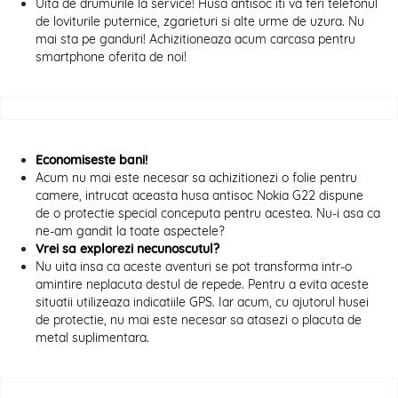
Uita de drumurile la service! Husa antisoc iti va feri telefonul
de loviturile puternice, zgarieturi si alte urme de uzura. Nu
mai sta pe ganduri! Achizitioneaza acum carcasa pentru
smartphone oferita de noi!
Economiseste bani!
Acum nu mai este necesar sa achizitionezi o folie pentru
camere, intrucat aceasta husa antisoc Nokia G22 dispune
de o protectie special conceputa pentru acestea. Nu-i asa ca
ne-am gandit la toate aspectele?
Vrei sa explorezi necunoscutul?
Nu uita insa ca aceste aventuri se pot transforma intr-o
amintire neplacuta destul de repede. Pentru a evita aceste
situatii utilizeaza indicatiile GPS. Iar acum, cu ajutorul husei
de protectie, nu mai este necesar sa atasezi o placuta de
metal suplimentara.