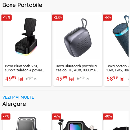
Boxe Portabile
-19%
-23%
-6%
Boxa Bluetooth 3in1,
Boxa Bluetooth portabila
Boxa portabil
suport telefon + power
Yesido, TF, AUX, 1000mAh,
10W, TWS, Rad
bank, Borofone Marea,
YSW24, negru
Borofone Loud
99
99
99
49
49
68
99
99
61
64
7
BR200
lei
lei
lei
lei
lei
VEZI MAI MULTE
Alergare
-7%
-6%
-10%