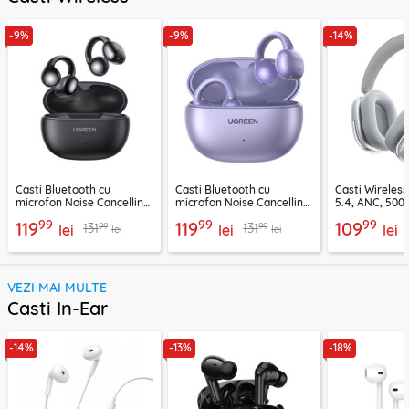
-9%
-9%
-14%
Casti Bluetooth cu
Casti Bluetooth cu
Casti Wireles
microfon Noise Cancelling
microfon Noise Cancelling
5.4, ANC, 500
Ugreen, negru, 45785
Ugreen, mov, 55430
Acefast H9, ar
99
99
99
119
119
109
99
99
131
131
lei
lei
lei
lei
lei
VEZI MAI MULTE
Casti In-Ear
-14%
-13%
-18%