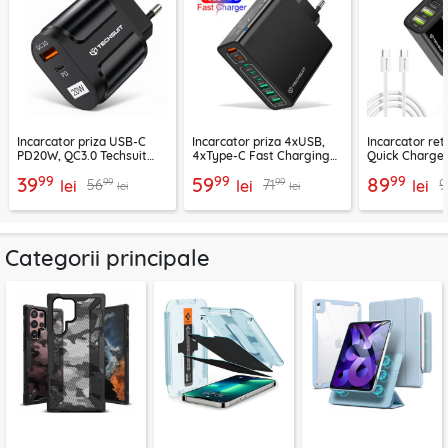
Incarcator priza USB-C
Incarcator priza 4xUSB,
Incarcator re
PD20W, QC3.0 Techsuit
4xType-C Fast Charging
Quick Charge 
EasyPowerX, negru,
Techsuit OctaChargeX,
tip C Techsuit
99
99
99
39
59
89
99
99
56
71
9
CHPD038
lei
negru, CHPD224
lei
CHC2
lei
lei
lei
Categorii principale