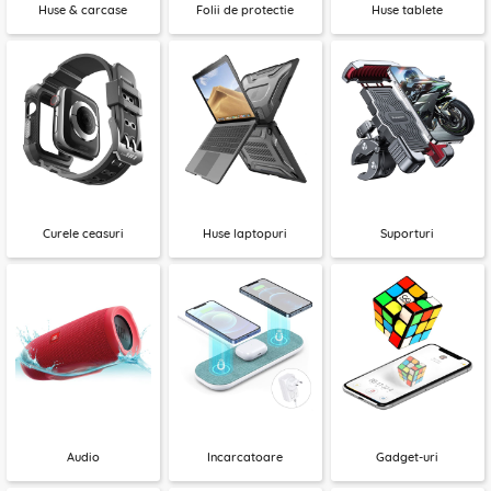
Huse & carcase
Folii de protectie
Huse tablete
Curele ceasuri
Huse laptopuri
Suporturi
Audio
Incarcatoare
Gadget-uri