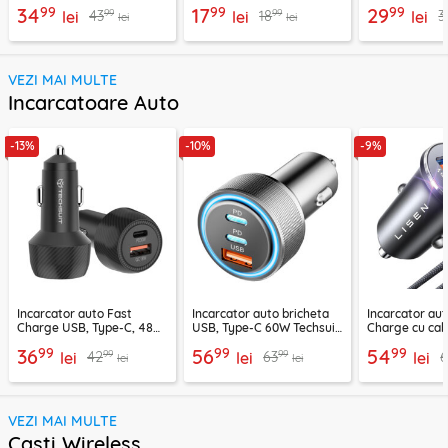
H01, negru
telefon Techsuit MP03,
negru / argint
99
99
99
34
17
29
99
99
43
18
3
lei
negru
lei
lei
lei
lei
VEZI MAI MULTE
Incarcatoare Auto
-13%
-10%
-9%
Incarcator auto Fast
Incarcator auto bricheta
Incarcator aut
Charge USB, Type-C, 48W
USB, Type-C 60W Techsuit
Charge cu cab
Techsuit C7, negru
C6, arginsiu
Lisen, PD65W,
99
99
99
36
56
54
99
99
42
63
lei
lei
lei
lei
lei
VEZI MAI MULTE
Casti Wireless