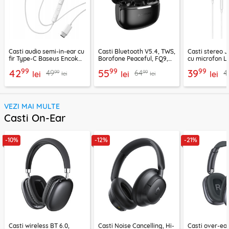
Casti audio semi-in-ear cu
Casti Bluetooth V5.4, TWS,
Casti stereo 
fir Type-C Baseus Encok
Borofone Peaceful, FQ9,
cu microfon Li
CZ19, alb
negru
1.2m, alb
99
99
99
42
55
39
99
99
49
64
4
lei
lei
lei
lei
lei
VEZI MAI MULTE
Casti On-Ear
-10%
-12%
-21%
Casti wireless BT 6.0,
Casti Noise Cancelling, Hi-
Casti over-ear