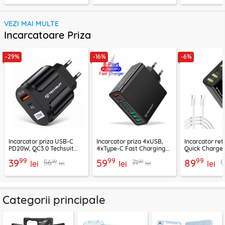
VEZI MAI MULTE
Incarcatoare Priza
-29%
-16%
-6%
Incarcator priza USB-C
Incarcator priza 4xUSB,
Incarcator re
PD20W, QC3.0 Techsuit
4xType-C Fast Charging
Quick Charge 
EasyPowerX, negru,
Techsuit OctaChargeX,
tip C Techsuit
99
99
99
39
59
89
99
99
56
71
9
CHPD038
lei
negru, CHPD224
lei
CHC2
lei
lei
lei
Categorii principale