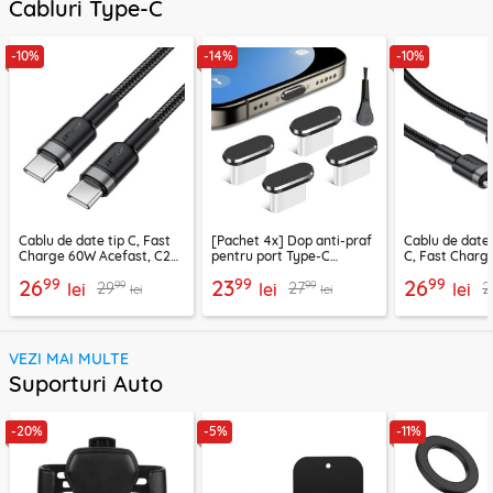
Cabluri Type-C
-10%
-14%
-10%
Cablu de date tip C, Fast
[Pachet 4x] Dop anti-praf
Cablu de date
Charge 60W Acefast, C22-
pentru port Type-C
C, Fast Charg
03, 1.2m
Techsuit AD1, negru
C22-04, 1.2m
99
99
99
26
23
26
99
99
29
27
2
lei
lei
lei
lei
lei
VEZI MAI MULTE
Suporturi Auto
-20%
-5%
-11%