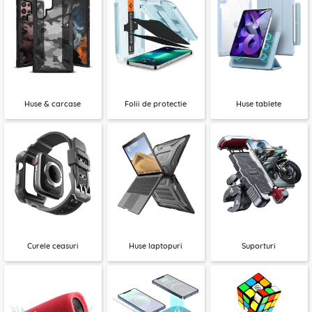
Huse & carcase
Folii de protectie
Huse tablete
Curele ceasuri
Huse laptopuri
Suporturi