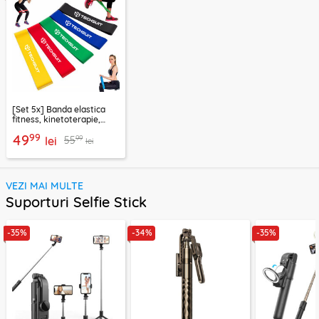
[Set 5x] Banda elastica
fitness, kinetoterapie,
exercitii, sport Techsuit
99
49
99
55
lei
lei
VEZI MAI MULTE
Suporturi Selfie Stick
-35%
-34%
-35%