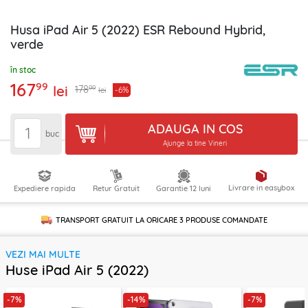
Husa iPad Air 5 (2022) ESR Rebound Hybrid,
verde
în stoc
167
99
lei
99
178
-6%
lei
ADAUGA IN COS
buc
Ajunge la tine Vineri
Livrare in easybox
Expediere rapida
Retur Gratuit
Garantie 12 luni
TRANSPORT GRATUIT LA ORICARE
3 PRODUSE
COMANDATE
VEZI MAI MULTE
Huse iPad Air 5 (2022)
-7%
-14%
-7%