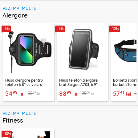
VEZI MAI MULTE
Alergare
-6%
-7%
-10%
Husa alergare pentru
Husa telefon alergare
Borseta sport
telefon 6.8" cu velcro
brat Spigen A703, 6.9",
barbati/femei
Techsuit TH20, negru
negru
CWB3, albastr
99
99
41
54
88
57
99
99
58
95
6
lei
lei
lei
lei
lei
VEZI MAI MULTE
Fitness
-10%