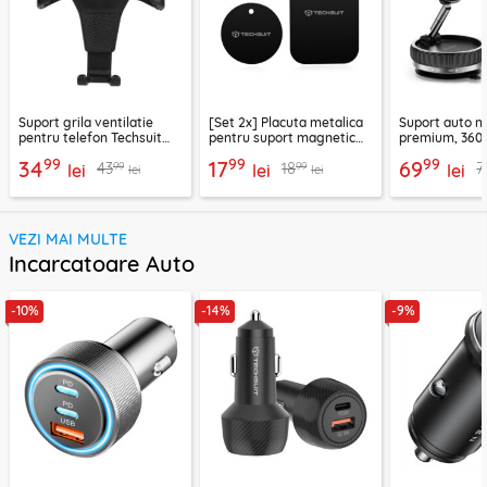
Suport grila ventilatie
[Set 2x] Placuta metalica
Suport auto m
pentru telefon Techsuit
pentru suport magnetic
premium, 360°
H01, negru
telefon Techsuit MP03,
VacuumGripX 
99
99
99
34
17
69
99
99
43
18
7
lei
negru
lei
lei
lei
lei
VEZI MAI MULTE
Incarcatoare Auto
-10%
-14%
-9%