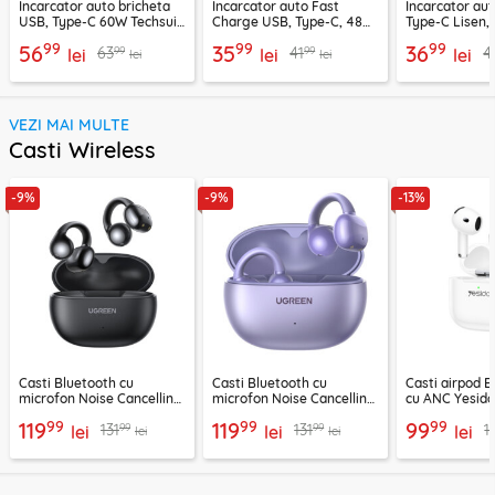
Incarcator auto bricheta
Incarcator auto Fast
Incarcator au
USB, Type-C 60W Techsuit
Charge USB, Type-C, 48W
Type-C Lisen,
C6, arginsiu
Techsuit C7, negru
99
99
99
56
35
36
99
99
63
41
4
lei
lei
lei
lei
lei
VEZI MAI MULTE
Casti Wireless
-9%
-9%
-13%
Casti Bluetooth cu
Casti Bluetooth cu
Casti airpod B
microfon Noise Cancelling
microfon Noise Cancelling
cu ANC Yesid
Ugreen, negru, 45785
Ugreen, mov, 55430
300mAh, alb
99
99
99
119
119
99
99
99
131
131
1
lei
lei
lei
lei
lei