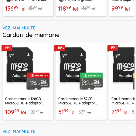
Proove, HBPG10221205
PD100W, 75642
99
99
99
136
118
99
99
99
151
136
lei
lei
lei
lei
lei
VEZI MAI MULTE
Carduri de memorie
-14%
-18%
-15%
Card memorie 128GB
Card memorie 32GB
Card memori
MicroSDHC + adaptor
MicroSDHC + adaptor
MicroSDHC + 
Techsuit THCM26, rosu
Techsuit THCM11, verde
Techsuit THCM
99
99
99
109
51
71
99
99
128
63
8
lei
lei
lei
lei
lei
VEZI MAI MULTE