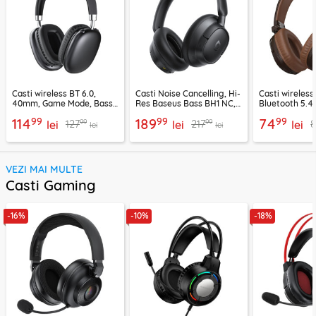
Casti wireless BT 6.0,
Casti Noise Cancelling, Hi-
Casti wireless
40mm, Game Mode, Bass
Res Baseus Bass BH1 NC,
Bluetooth 5.4
Boost, Acefast H13
negru, A0203703
Suenos, BO34
99
99
99
114
189
74
99
99
127
217
lei
lei
lei
lei
lei
VEZI MAI MULTE
Casti Gaming
-16%
-10%
-18%