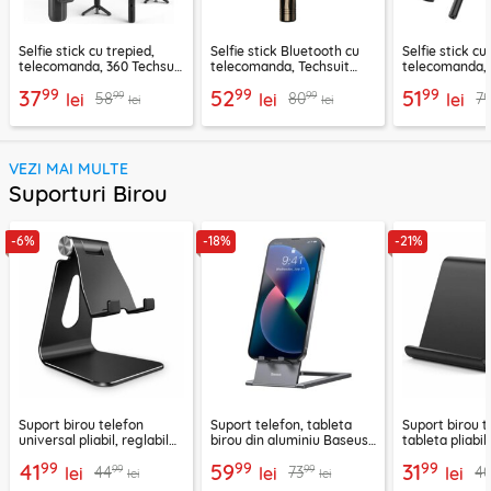
Selfie stick cu trepied,
Selfie stick Bluetooth cu
Selfie stick cu
telecomanda, 360 Techsuit
telecomanda, Techsuit
telecomanda, 
L11, 73cm
K28, 175cm
LED Techsuit 
99
99
99
37
52
51
99
99
58
80
7
lei
lei
lei
lei
lei
VEZI MAI MULTE
Suporturi Birou
-6%
-18%
-21%
Suport birou telefon
Suport telefon, tableta
Suport birou t
universal pliabil, reglabil
birou din aluminiu Baseus,
tableta pliabil
aluminiu Techsuit Z4A,
LUKP000013
negru, ABS-B
99
99
99
41
59
31
99
99
44
73
4
negru
lei
lei
lei
lei
lei