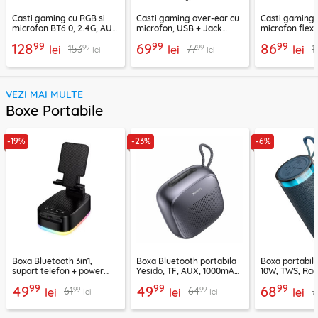
Casti gaming cu RGB si
Casti gaming over-ear cu
Casti gaming c
microfon BT6.0, 2.4G, AUX
microfon, USB + Jack
microfon flexi
Acefast H15
3.5mm, Borofone Wave,
H16, 2m
99
99
99
128
69
86
99
99
153
77
1
lei
BO112
lei
lei
lei
lei
VEZI MAI MULTE
Boxe Portabile
-19%
-23%
-6%
Boxa Bluetooth 3in1,
Boxa Bluetooth portabila
Boxa portabil
suport telefon + power
Yesido, TF, AUX, 1000mAh,
10W, TWS, Rad
bank, Borofone Marea,
YSW24, negru
Borofone Loud
99
99
99
49
49
68
99
99
61
64
7
BR200
lei
lei
lei
lei
lei