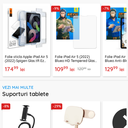
-9%
-7%
Folie sticla Apple iPad Air 5
Folie iPad Air 5 (2022)
Folie iPad Air 
(2022) Spigen Glas.tR Ez
Blueo HD Tempered Glass
Blueo Anti-Bl
Fit, transparenta
transparenta
Glass transpa
99
99
99
174
109
129
99
120
lei
lei
lei
lei
VEZI MAI MULTE
Suporturi tablete
-8%
-29%