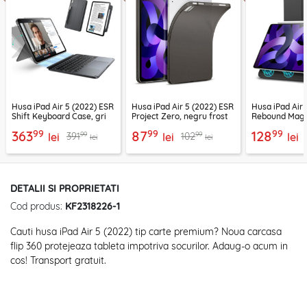
Husa iPad Air 5 (2022) ESR
Husa iPad Air 5 (2022) ESR
Husa iPad Air 
Shift Keyboard Case, gri
Project Zero, negru frost
Rebound Magn
99
99
99
363
87
128
99
99
391
102
lei
lei
lei
lei
lei
DETALII SI PROPRIETATI
Cod produs:
KF2318226-1
Cauti husa
iPad Air 5 (2022)
tip carte premium? Noua carcasa
flip 360 protejeaza tableta impotriva socurilor. Adaug-o acum in
cos! Transport gratuit.