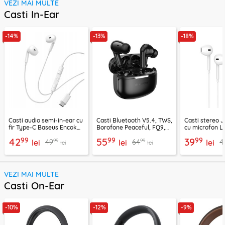
VEZI MAI MULTE
Casti In-Ear
-14%
-13%
-18%
Casti audio semi-in-ear cu
Casti Bluetooth V5.4, TWS,
Casti stereo 
fir Type-C Baseus Encok
Borofone Peaceful, FQ9,
cu microfon Li
CZ19, alb
negru
1.2m, alb
99
99
99
42
55
39
99
99
49
64
4
lei
lei
lei
lei
lei
VEZI MAI MULTE
Casti On-Ear
-10%
-12%
-9%