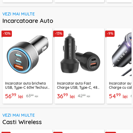
VEZI MAI MULTE
Incarcatoare Auto
-10%
-13%
-9%
Incarcator auto bricheta
Incarcator auto Fast
Incarcator aut
USB, Type-C 60W Techsuit
Charge USB, Type-C, 48W
Charge cu cab
C6, arginsiu
Techsuit C7, negru
Lisen, PD65W,
99
99
99
56
36
54
99
99
63
42
lei
lei
lei
lei
lei
VEZI MAI MULTE
Casti Wireless