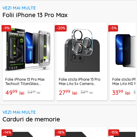
VEZI MAI MULTE
Folii iPhone 13 Pro Max
-9%
-20%
-5%
Folie iPhone 13 Pro Max
Folie sticla iPhone 13 Pro
Folie sticla iP
Techsuit TitanGlass
Max Lito S+ Camera
Max Lito HD P
FullCover, privacy
Protector,
negru
99
99
99
49
27
33
99
99
54
34
3
lei
negru/transparenta
lei
lei
lei
lei
VEZI MAI MULTE
Carduri de memorie
-14%
-18%
-15%