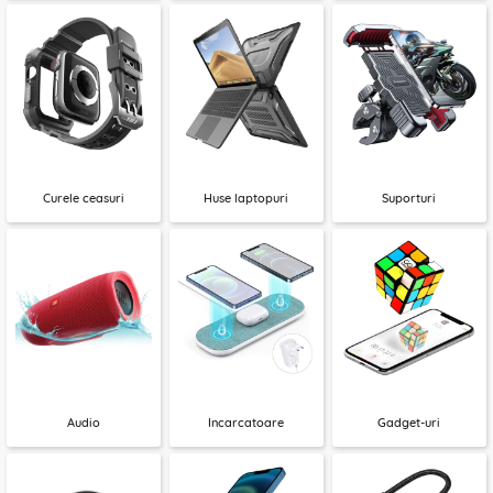
Curele ceasuri
Huse laptopuri
Suporturi
Audio
Incarcatoare
Gadget-uri