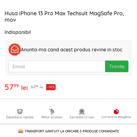
Husa iPhone 13 Pro Max Techsuit MagSafe Pro,
mov
Indisponibil
Anunta-ma cand acest produs revine in stoc
Trimite
57
99
lei
99
67
-14%
lei
Livrare in easybox
Expediere rapida
Retur Gratuit
Garantie 12 luni
TRANSPORT GRATUIT LA ORICARE
3 PRODUSE
COMANDATE