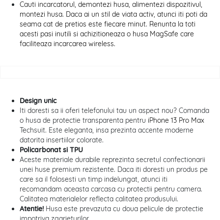
Cauti incarcatorul, demontezi husa, alimentezi dispozitivul,
montezi husa. Daca ai un stil de viata activ, atunci iti poti da
seama cat de pretios este fiecare minut. Renunta la toti
acesti pasi inutili si achizitioneaza o husa MagSafe care
faciliteaza incarcarea wireless.
Design unic
Iti doresti sa ii oferi telefonului tau un aspect nou? Comanda
o husa de protectie transparenta pentru
iPhone 13 Pro Max
Techsuit. Este eleganta, insa prezinta accente moderne
datorita insertiilor colorate.
Policarbonat si TPU
Aceste materiale durabile reprezinta secretul confectionarii
unei huse premium rezistente. Daca iti doresti un produs pe
care sa il folosesti un timp indelungat, atunci iti
recomandam aceasta carcasa cu protectii pentru camera.
Calitatea materialelor reflecta calitatea produsului.
Atentie!
Husa este prevazuta cu doua pelicule de protectie
impotriva zgarieturilor.