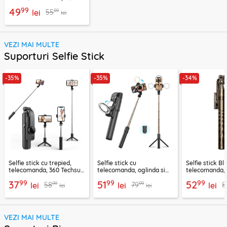
exercitii, sport Techsuit
99
49
99
55
lei
lei
VEZI MAI MULTE
Suporturi Selfie Stick
-35%
-35%
-34%
Selfie stick cu trepied,
Selfie stick cu
Selfie stick B
telecomanda, 360 Techsuit
telecomanda, oglinda si
telecomanda, 
L11, 73cm
LED Techsuit K13
K28, 175cm
99
99
99
37
51
52
99
99
58
79
8
lei
lei
lei
lei
lei
VEZI MAI MULTE