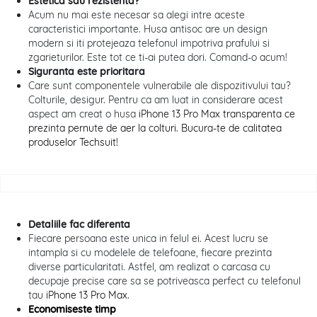
Estetica sau rezistenta?
Acum nu mai este necesar sa alegi intre aceste
caracteristici importante. Husa antisoc are un design
modern si iti protejeaza telefonul impotriva prafului si
zgarieturilor. Este tot ce ti-ai putea dori. Comand-o acum!
Siguranta este prioritara
Care sunt componentele vulnerabile ale dispozitivului tau?
Colturile, desigur. Pentru ca am luat in considerare acest
aspect am creat o husa
iPhone 13 Pro Max transparenta ce
prezinta pernute de aer la colturi. Bucura-te de calitatea
produselor Techsuit!
Detaliile fac diferenta
Fiecare persoana este unica in felul ei. Acest lucru se
intampla si cu modelele de telefoane, fiecare prezinta
diverse particularitati. Astfel, am realizat o carcasa cu
decupaje precise care sa se potriveasca perfect cu telefonul
tau
iPhone 13 Pro Max.
Economiseste timp