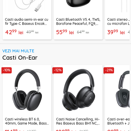
Casti audio semi-in-ear cu
Casti Bluetooth V5.4, TWS,
Casti stereo 
fir Type-C Baseus Encok
Borofone Peaceful, FQ9,
cu microfon Li
CZ19, alb
negru
1.2m, alb
99
99
99
42
55
39
99
99
49
64
4
lei
lei
lei
lei
lei
VEZI MAI MULTE
Casti On-Ear
-10%
-12%
-21%
Casti wireless BT 6.0,
Casti Noise Cancelling, Hi-
Casti over-ear
40mm, Game Mode, Bass
Res Baseus Bass BH1 NC,
Bluetooth + J
Boost, Acefast H13
negru, A0203703
EP10, 400mAh
99
99
99
99
99