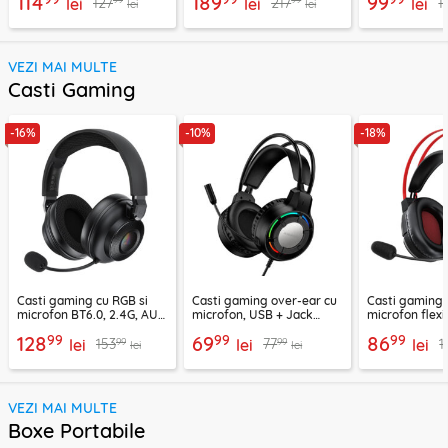
114
189
99
127
217
1
lei
lei
lei
lei
lei
VEZI MAI MULTE
Casti Gaming
-16%
-10%
-18%
Casti gaming cu RGB si
Casti gaming over-ear cu
Casti gaming c
microfon BT6.0, 2.4G, AUX
microfon, USB + Jack
microfon flexi
Acefast H15
3.5mm, Borofone Wave,
H16, 2m
99
99
99
128
69
86
99
99
153
77
1
lei
BO112
lei
lei
lei
lei
VEZI MAI MULTE
Boxe Portabile