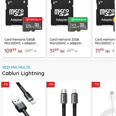
Card memorie 128GB
Card memorie 32GB
Card memori
MicroSDHC + adaptor
MicroSDHC + adaptor
MicroSDHC + 
Techsuit THCM26, rosu
Techsuit THCM11, verde
Techsuit THCM
99
99
99
109
51
71
99
99
128
63
8
lei
lei
lei
lei
lei
VEZI MAI MULTE
Cabluri Lightning
-6%
-9%
-7%