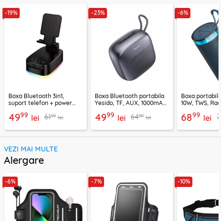
-19%
-23%
-6%
Boxa Bluetooth 3in1,
Boxa Bluetooth portabila
Boxa portabil
suport telefon + power
Yesido, TF, AUX, 1000mAh,
10W, TWS, Rad
bank, Borofone Marea,
YSW24, negru
Borofone Loud
99
99
99
49
49
68
99
99
61
64
7
BR200
lei
lei
lei
lei
lei
VEZI MAI MULTE
Alergare
-6%
-7%
-10%