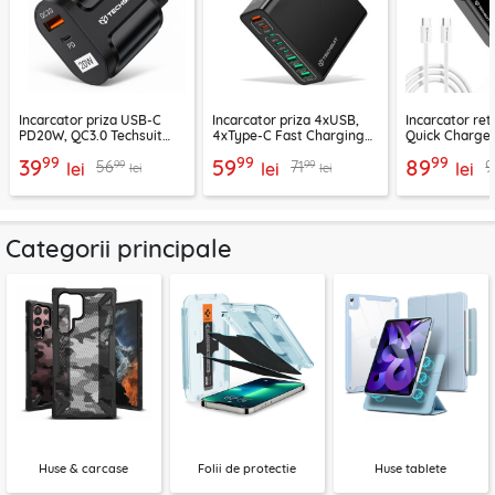
Incarcator priza USB-C
Incarcator priza 4xUSB,
Incarcator re
PD20W, QC3.0 Techsuit
4xType-C Fast Charging
Quick Charge 
EasyPowerX, negru,
Techsuit OctaChargeX,
tip C Techsuit
99
99
99
39
59
89
99
99
56
71
9
CHPD038
lei
negru, CHPD224
lei
CHC2
lei
lei
lei
Categorii principale
Huse & carcase
Folii de protectie
Huse tablete