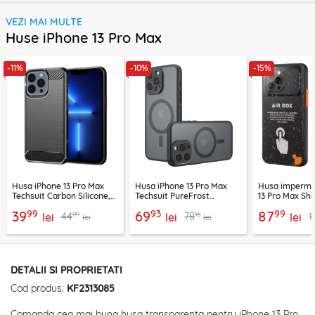
VEZI MAI MULTE
Huse iPhone 13 Pro Max
-11%
-10%
-15%
Husa iPhone 13 Pro Max
Husa iPhone 13 Pro Max
Husa imperme
Techsuit Carbon Silicone,
Techsuit PureFrost
13 Pro Max She
negru
MagSafe, negru frost
Waterproof IP
99
93
99
39
69
87
99
16
44
78
1
lei
lei
lei
lei
lei
DETALII SI PROPRIETATI
Cod produs:
KF2313085
Comanda cea mai buna husa transparenta pentru iPhone 13 Pro