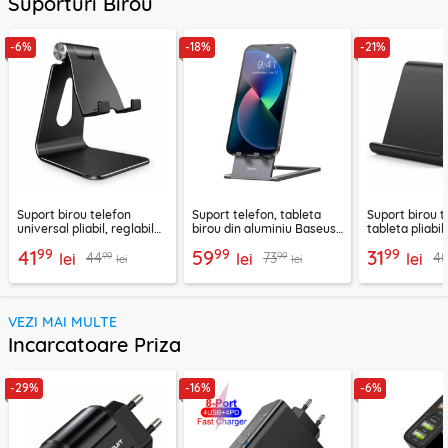
Suporturi Birou
-6%
-18%
-21%
Suport birou telefon
Suport telefon, tableta
Suport birou t
universal pliabil, reglabil
birou din aluminiu Baseus,
tableta pliabil
aluminiu Techsuit Z4A,
LUKP000013
negru, ABS-B
99
99
99
41
59
31
99
99
44
73
4
negru
lei
lei
lei
lei
lei
VEZI MAI MULTE
Incarcatoare Priza
-29%
-16%
-6%