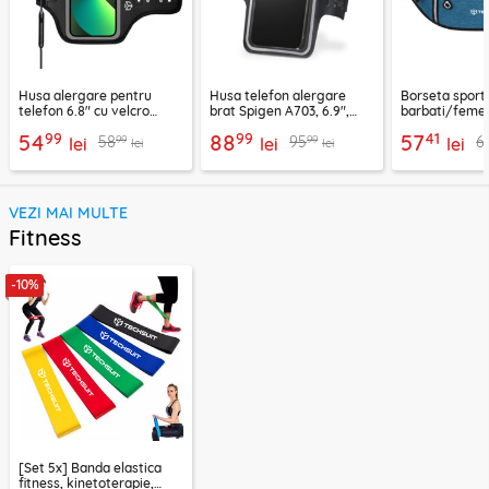
Husa alergare pentru
Husa telefon alergare
Borseta sport
telefon 6.8" cu velcro
brat Spigen A703, 6.9",
barbati/femei
Techsuit TH20, negru
negru
CWB3, albastr
99
99
41
54
88
57
99
99
58
95
6
lei
lei
lei
lei
lei
VEZI MAI MULTE
Fitness
-10%
[Set 5x] Banda elastica
fitness, kinetoterapie,