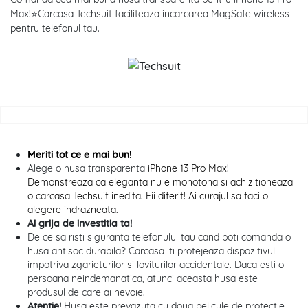
Max!⭐Carcasa Techsuit faciliteaza incarcarea MagSafe wireless
pentru telefonul tau.
Meriti tot ce e mai bun!
Alege o husa transparenta
iPhone 13 Pro Max!
Demonstreaza ca eleganta nu e monotona si achizitioneaza
o carcasa Techsuit inedita. Fii diferit! Ai curajul sa faci o
alegere indrazneata.
Ai grija de investitia ta!
De ce sa risti siguranta telefonului tau cand poti comanda o
husa antisoc durabila? Carcasa iti protejeaza dispozitivul
impotriva zgarieturilor si loviturilor accidentale. Daca esti o
persoana neindemanatica, atunci aceasta husa este
produsul de care ai nevoie.
Atentie!
Husa este prevazuta cu doua pelicule de protectie