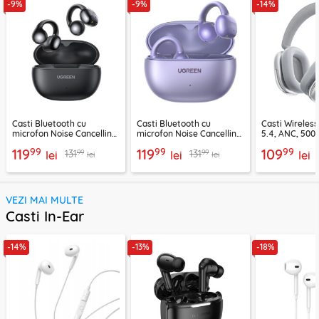
-9%
-9%
-14%
Casti Bluetooth cu
Casti Bluetooth cu
Casti Wireles
microfon Noise Cancelling
microfon Noise Cancelling
5.4, ANC, 500
Ugreen, negru, 45785
Ugreen, mov, 55430
Acefast H9, ar
99
99
99
119
119
109
99
99
131
131
lei
lei
lei
lei
lei
VEZI MAI MULTE
Casti In-Ear
-14%
-13%
-18%