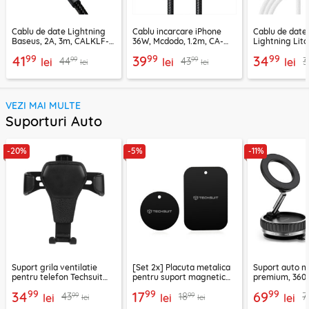
Cablu de date Lightning
Cablu incarcare iPhone
Cablu de date
Baseus, 2A, 3m, CALKLF-
36W, Mcdodo, 1.2m, CA-
Lightning Lito
RG1
2850
LD04CL
99
99
99
41
39
34
99
99
44
43
3
lei
lei
lei
lei
lei
VEZI MAI MULTE
Suporturi Auto
-20%
-5%
-11%
Suport grila ventilatie
[Set 2x] Placuta metalica
Suport auto m
pentru telefon Techsuit
pentru suport magnetic
premium, 360°
H01, negru
telefon Techsuit MP03,
VacuumGripX 
99
99
99
34
17
69
99
99
43
18
7
lei
negru
lei
lei
lei
lei